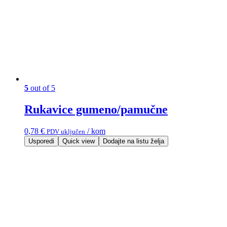
5
out of 5
Rukavice gumeno/pamučne
0,78
€
/ kom
PDV uključen
Usporedi
Quick view
Dodajte na listu želja