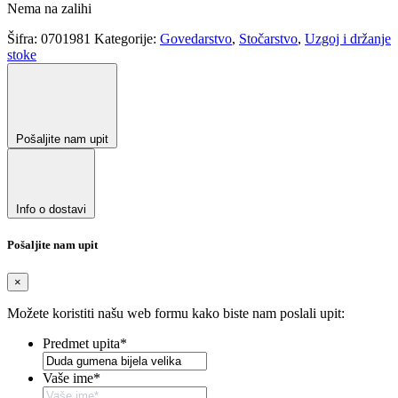
Nema na zalihi
Šifra:
0701981
Kategorije:
Govedarstvo
,
Stočarstvo
,
Uzgoj i držanje
stoke
Pošaljite nam upit
Info o dostavi
Pošaljite nam upit
×
Možete koristiti našu web formu kako biste nam poslali upit:
Predmet upita
*
Vaše ime
*