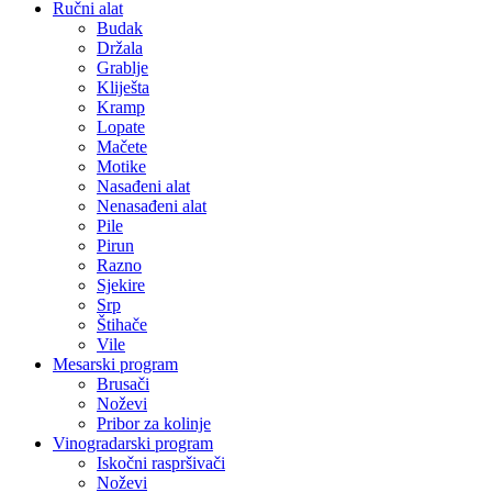
Ručni alat
Budak
Držala
Grablje
Kliješta
Kramp
Lopate
Mačete
Motike
Nasađeni alat
Nenasađeni alat
Pile
Pirun
Razno
Sjekire
Srp
Štihače
Vile
Mesarski program
Brusači
Noževi
Pribor za kolinje
Vinogradarski program
Iskočni raspršivači
Noževi