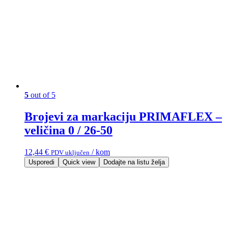
5
out of 5
Brojevi za markaciju PRIMAFLEX –
veličina 0 / 26-50
12,44
€
/ kom
PDV uključen
Usporedi
Quick view
Dodajte na listu želja