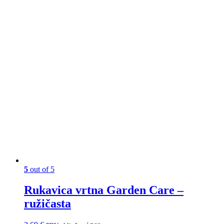
5
out of 5
Rukavica vrtna Garden Care –
ružičasta