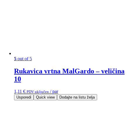
5
out of 5
Rukavica vrtna MalGardo – veličina
10
1,11
€
/ par
PDV uključen
Usporedi
Quick view
Dodajte na listu želja