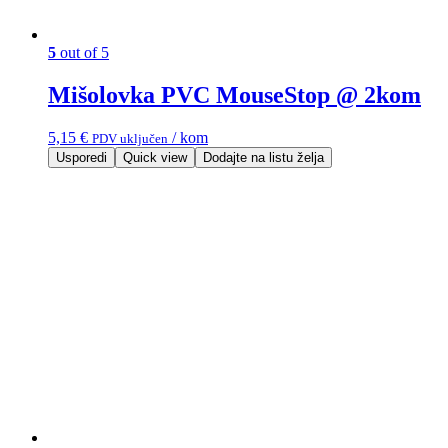
5
out of 5
Mišolovka PVC MouseStop @ 2kom
5,15
€
/ kom
PDV uključen
Usporedi
Quick view
Dodajte na listu želja