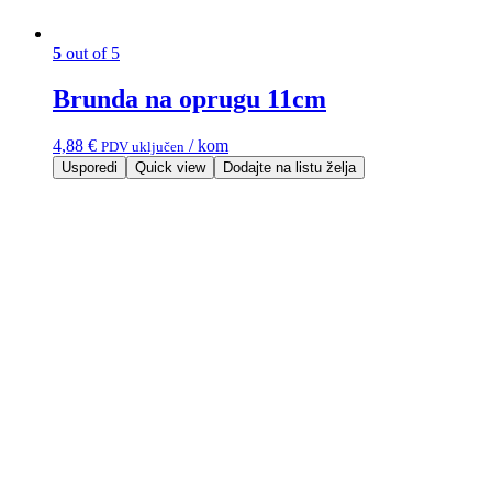
5
out of 5
Brunda na oprugu 11cm
4,88
€
/ kom
PDV uključen
Usporedi
Quick view
Dodajte na listu želja