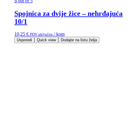
5
out of 5
Spojnica za dvije žice – nehrđajuća
10/1
10,25
€
/ kom
PDV uključen
Usporedi
Quick view
Dodajte na listu želja