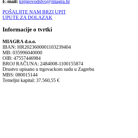
E-mail:
knjigovodstvo@miagra.hr
POŠALJITE NAM BRZI UPIT
UPUTE ZA DOLAZAK
Informacije o tvrtki
MIAGRA d.o.o.
IBAN: HR2023600001103239404
MB: 035996040000
OIB: 47557446984
BROJ RAČUNA: 2484008-1100155874
Drustvo upisano u trgovackom sudu u Zagrebu
MBS: 080015144
Temeljni kapital: 37.560,55 €