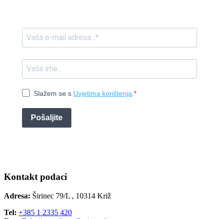
Slažem se s
Uvjetima korištenja
.
Pošaljite
Kontakt podaci
Adresa:
Širinec 79/L , 10314 Križ
Tel:
+385 1 2335 420