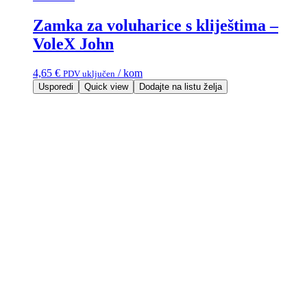
Zamka za voluharice s kliještima –
VoleX John
4,65
€
/ kom
PDV uključen
Usporedi
Quick view
Dodajte na listu želja