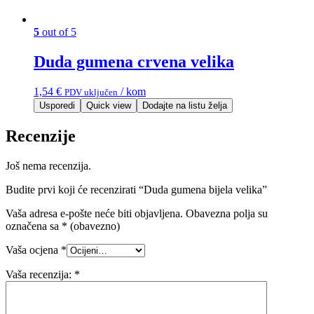
5
out of 5
Duda gumena crvena velika
1,54
€
/ kom
PDV uključen
Usporedi
Quick view
Dodajte na listu želja
Recenzije
Još nema recenzija.
Budite prvi koji će recenzirati “Duda gumena bijela velika”
Vaša adresa e-pošte neće biti objavljena.
Obavezna polja su
označena sa
* (obavezno)
Vaša ocjena
*
Vaša recenzija:
*