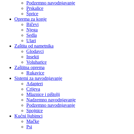
Podzemno navodnjavanje
Prskalice
Šprice
Oprema za konje
Bičevi
Njega
Sedla
Ulari
Zaštita od nametnika
Glodavci
Insekti
Voluharice
Zaštitna oprema
Rukavice
Sistemi za navodnjavanje
Adapteri
Crijeva
Mlaznice i pištolji
Nadzemno navodnjavanje
Podzemno navodnjavanje
Spojnice
Kućni ljubimci
Mačke
Psi