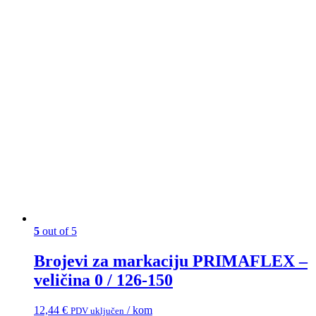
5
out of 5
Brojevi za markaciju PRIMAFLEX –
veličina 0 / 126-150
12,44
€
/ kom
PDV uključen