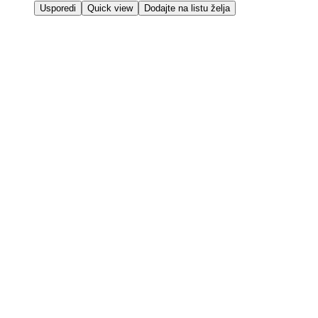
Usporedi
Quick view
Dodajte na listu želja