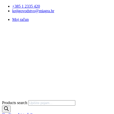
+385 1 2335 420
knjigovodstvo@miagra.hr
Moj račun
Products search