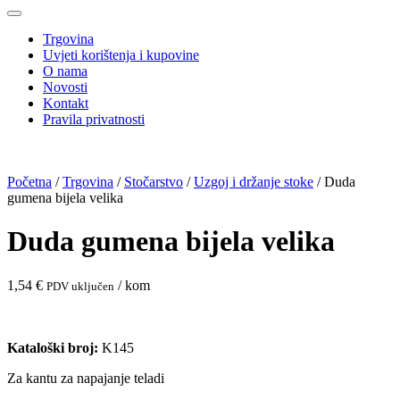
Trgovina
Uvjeti korištenja i kupovine
O nama
Novosti
Kontakt
Pravila privatnosti
Početna
/
Trgovina
/
Stočarstvo
/
Uzgoj i držanje stoke
/ Duda
gumena bijela velika
Duda gumena bijela velika
1,54
€
/ kom
PDV uključen
Kataloški broj:
K145
Za kantu za napajanje teladi