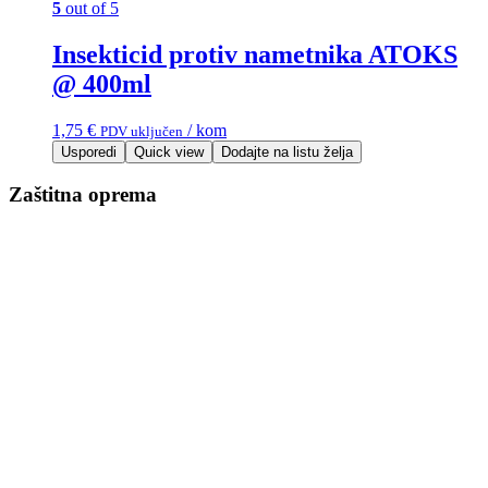
5
out of 5
Insekticid protiv nametnika ATOKS
@ 400ml
1,75
€
/ kom
PDV uključen
Usporedi
Quick view
Dodajte na listu želja
Zaštitna oprema