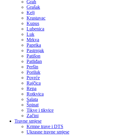
Grah
Grašak
Kelj
Krastavac
Kupus
Lubenica
Luk
Mrkva
Paprika
Pastrnjak
Patišon
Patliđan
Peršin
Poriluk
Povrće
Rajčica
Repa
Rotkvica
Salata
Špinat
Tikve i tikvice
Začini
Travne smjese
Krmne trave i DTS
Ukrasne travne smjese