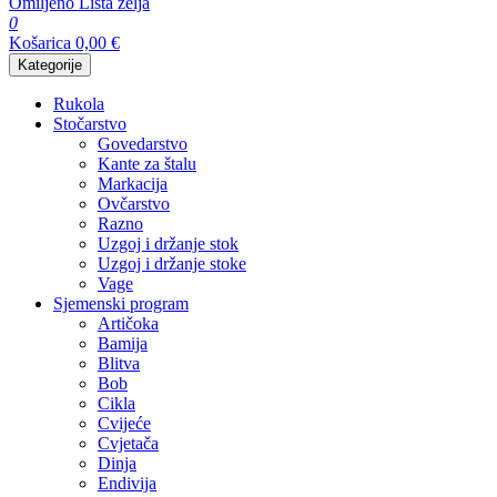
Omiljeno
Lista želja
0
Košarica
0,00
€
Kategorije
Rukola
Stočarstvo
Govedarstvo
Kante za štalu
Markacija
Ovčarstvo
Razno
Uzgoj i držanje stok
Uzgoj i držanje stoke
Vage
Sjemenski program
Artičoka
Bamija
Blitva
Bob
Cikla
Cvijeće
Cvjetača
Dinja
Endivija