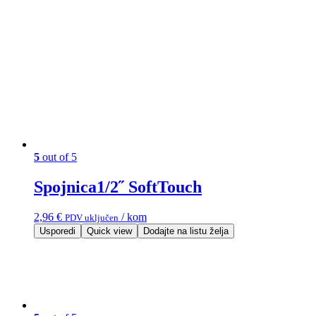
5
out of 5
Spojnica1/2˝ SoftTouch
2,96
€
/ kom
PDV uključen
Usporedi
Quick view
Dodajte na listu želja