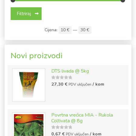
Min cijena
Maks cijena
Filtriraj
Cijena:
10 €
—
30 €
Novi proizvodi
DTS livada @ 5kg
5
out of
27,30
€
/ kom
PDV uključen
5
Povrtna vrećica MIA - Rukola
Coltivata @ 8g
5
out of
0,67
€
/ kom
PDV uključen