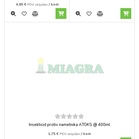
4,65
€
/ kom
PDV uključen
5
out of
Insekticid protiv nametnika ATOKS @ 400ml
5
1,75
€
/ kom
PDV uključen