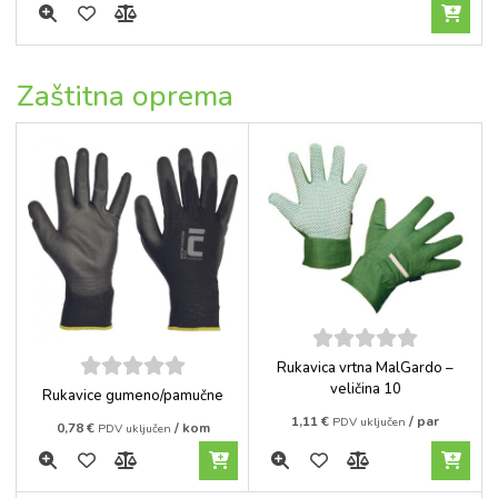
Zaštitna oprema
5
out of
Rukavica vrtna MalGardo –
5
veličina 10
5
out of
Rukavice gumeno/pamučne
5
1,11
€
/ par
PDV uključen
0,78
€
/ kom
PDV uključen