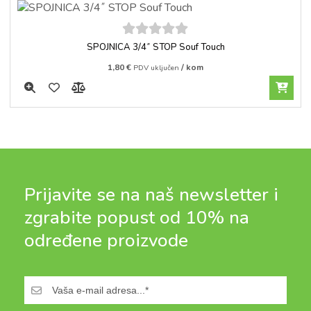
5
out of
SPOJNICA 3/4˝ STOP Souf Touch
5
1,80
€
/ kom
PDV uključen
Prijavite se na naš newsletter i
zgrabite popust od 10% na
određene proizvode