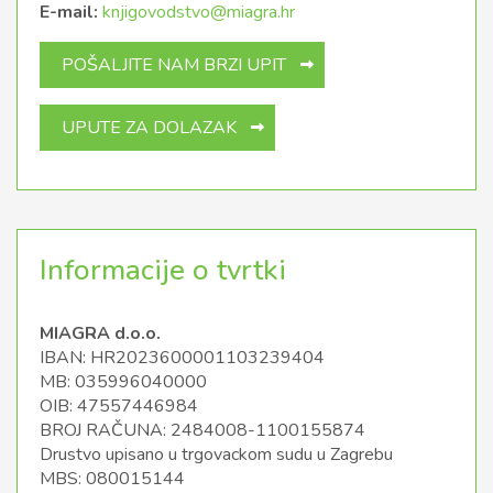
E-mail:
knjigovodstvo@miagra.hr
POŠALJITE NAM BRZI UPIT
UPUTE ZA DOLAZAK
Informacije o tvrtki
MIAGRA d.o.o.
IBAN: HR2023600001103239404
MB: 035996040000
OIB: 47557446984
BROJ RAČUNA: 2484008-1100155874
Drustvo upisano u trgovackom sudu u Zagrebu
MBS: 080015144