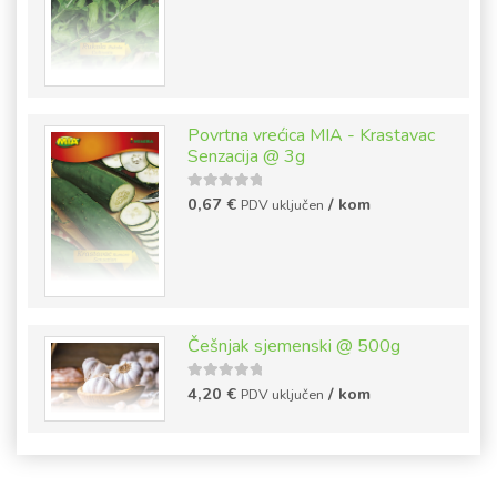
5
Povrtna vrećica MIA - Krastavac
Senzacija @ 3g
5
out of
0,67
€
/ kom
PDV uključen
5
Češnjak sjemenski @ 500g
5
out of
4,20
€
/ kom
PDV uključen
5