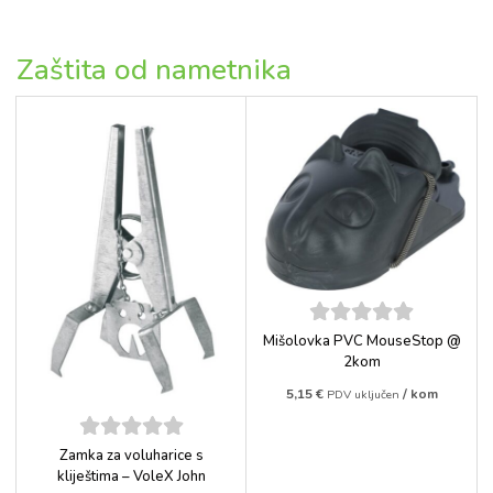
Zaštita od nametnika
5
out of
Mišolovka PVC MouseStop @
5
2kom
5,15
€
/ kom
PDV uključen
5
out of
Zamka za voluharice s
5
kliještima – VoleX John