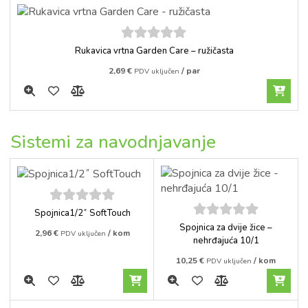
5
out of
Rukavica vrtna Garden Care – ružičasta
5
2,69
€
/ par
PDV uključen
Sistemi za navodnjavanje
5
out of
Spojnica1/2˝ SoftTouch
5
5
out of
Spojnica za dvije žice –
2,96
€
/ kom
PDV uključen
5
nehrđajuća 10/1
10,25
€
/ kom
PDV uključen