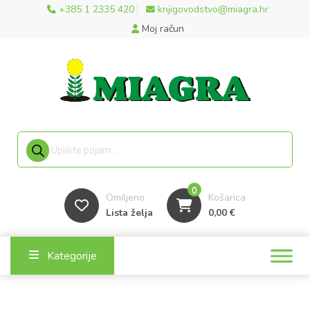
+385 1 2335 420
knjigovodstvo@miagra.hr
Moj račun
Products search
0
Omiljeno
Košarica
Lista želja
0,00
€
Kategorije