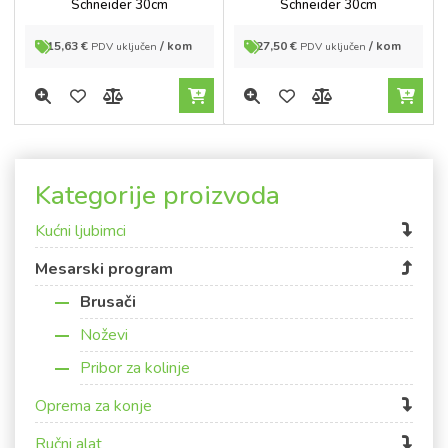
Schneider 30cm
Schneider 30cm
15,63
€
/ kom
27,50
€
/ kom
PDV uključen
PDV uključen
Kategorije proizvoda
Kućni ljubimci
Mesarski program
Brusači
Noževi
Pribor za kolinje
Oprema za konje
Ručni alat