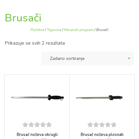
Brusači
Početna
/
Trgovina
/
Mesarski program
/ Brusači
Prikazuje se svih 2 rezultata
Zadano sortiranje
5
out of
5
out of
Brusač noževa okrugli
Brusač noževa plosnati
5
5