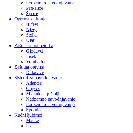
Podzemno navodnjavanje
Prskalice
Šprice
Oprema za konje
Bičevi
Njega
Sedla
Ulari
Zaštita od nametnika
Glodavci
Insekti
Voluharice
Zaštitna oprema
Rukavice
Sistemi za navodnjavanje
Adapteri
Crijeva
Mlaznice i pištolji
Nadzemno navodnjavanje
Podzemno navodnjavanje
Spojnice
Kućni ljubimci
Mačke
Psi