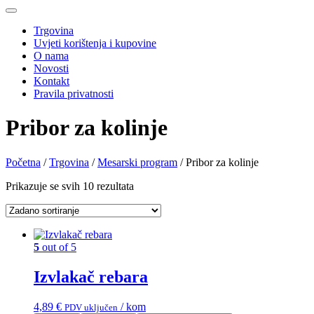
Trgovina
Uvjeti korištenja i kupovine
O nama
Novosti
Kontakt
Pravila privatnosti
Pribor za kolinje
Početna
/
Trgovina
/
Mesarski program
/ Pribor za kolinje
Prikazuje se svih 10 rezultata
5
out of 5
Izvlakač rebara
4,89
€
/ kom
PDV uključen