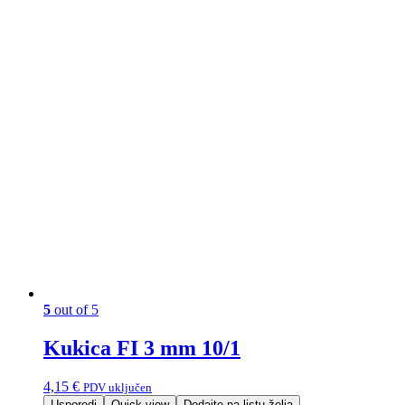
5
out of 5
Kukica FI 3 mm 10/1
4,15
€
PDV uključen
Usporedi
Quick view
Dodajte na listu želja