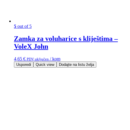
5
out of 5
Zamka za voluharice s kliještima –
VoleX John
4,65
€
/ kom
PDV uključen
Usporedi
Quick view
Dodajte na listu želja