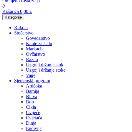
Omiljeno
Lista želja
0
Košarica
0,00
€
Kategorije
Rukola
Stočarstvo
Govedarstvo
Kante za štalu
Markacija
Ovčarstvo
Razno
Uzgoj i držanje stok
Uzgoj i držanje stoke
Vage
Sjemenski program
Artičoka
Bamija
Blitva
Bob
Cikla
Cvijeće
Cvjetača
Dinja
Endivija