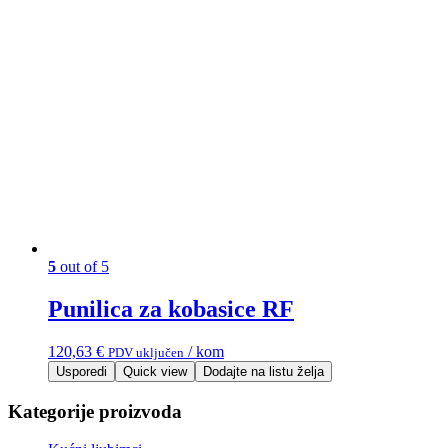
5
out of 5
Punilica za kobasice RF
120,63
€
/ kom
PDV uključen
Usporedi
Quick view
Dodajte na listu želja
Kategorije proizvoda