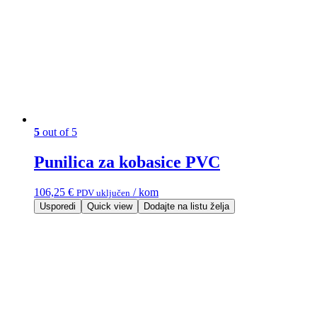
5
out of 5
Punilica za kobasice PVC
106,25
€
/ kom
PDV uključen
Usporedi
Quick view
Dodajte na listu želja