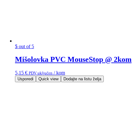
5
out of 5
Mišolovka PVC MouseStop @ 2kom
5,15
€
/ kom
PDV uključen
Usporedi
Quick view
Dodajte na listu želja