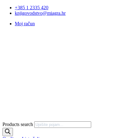
+385 1 2335 420
knjigovodstvo@miagra.hr
Moj račun
Products search