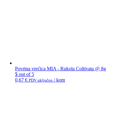
Povrtna vrećica MIA - Rukola Coltivata @ 8g
5
out of 5
0,67
€
/ kom
PDV uključen