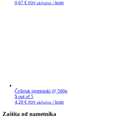
0,67
€
/ kom
PDV uključen
Češnjak sjemenski @ 500g
5
out of 5
4,20
€
/ kom
PDV uključen
Zaštita od nametnika