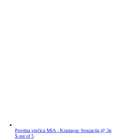
Povrtna vrećica MIA - Krastavac Senzacija @ 3g
5
out of 5