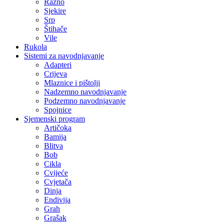
Razno
Sjekire
Srp
Štihače
Vile
Rukola
Sistemi za navodnjavanje
Adapteri
Crijeva
Mlaznice i pištolji
Nadzemno navodnjavanje
Podzemno navodnjavanje
Spojnice
Sjemenski program
Artičoka
Bamija
Blitva
Bob
Cikla
Cvijeće
Cvjetača
Dinja
Endivija
Grah
Grašak