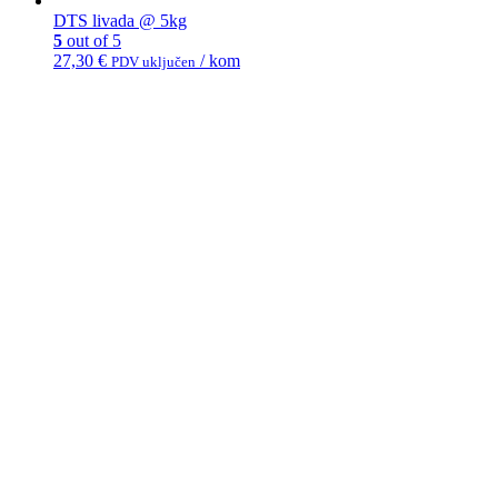
DTS livada @ 5kg
5
out of 5
27,30
€
/ kom
PDV uključen