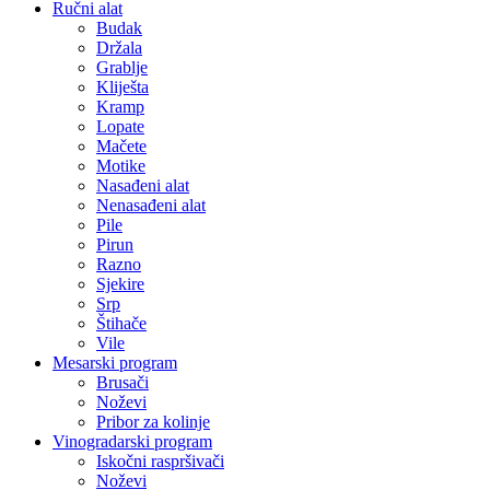
Ručni alat
Budak
Držala
Grablje
Kliješta
Kramp
Lopate
Mačete
Motike
Nasađeni alat
Nenasađeni alat
Pile
Pirun
Razno
Sjekire
Srp
Štihače
Vile
Mesarski program
Brusači
Noževi
Pribor za kolinje
Vinogradarski program
Iskočni raspršivači
Noževi