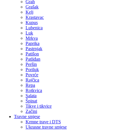
Grah
Grašak
Kelj
Krastavac
Kupus
Lubenica
Luk
Mrkva
Paprika
Pastrnjak
Patišon
Patliđan
Peršin
Poriluk
Povrće
Rajčica
Repa
Rotkvica
Salata
Špinat
Tikve i tikvice
Začini
Travne smjese
Krmne trave i DTS
Ukrasne travne smjese