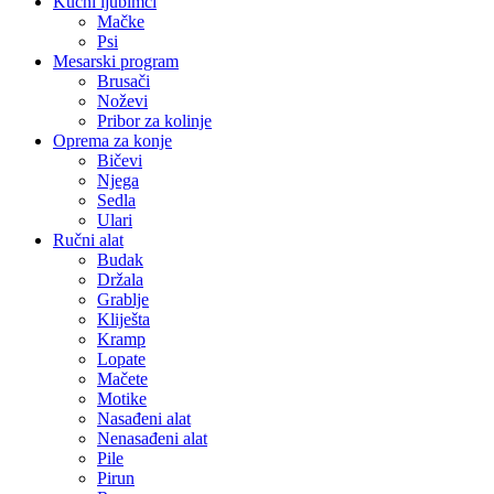
Kućni ljubimci
Mačke
Psi
Mesarski program
Brusači
Noževi
Pribor za kolinje
Oprema za konje
Bičevi
Njega
Sedla
Ulari
Ručni alat
Budak
Držala
Grablje
Kliješta
Kramp
Lopate
Mačete
Motike
Nasađeni alat
Nenasađeni alat
Pile
Pirun