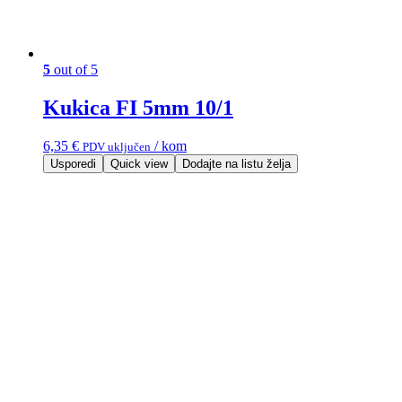
5
out of 5
Kukica FI 5mm 10/1
6,35
€
/ kom
PDV uključen
Usporedi
Quick view
Dodajte na listu želja