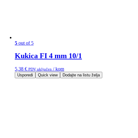
5
out of 5
Kukica FI 4 mm 10/1
5,38
€
/ kom
PDV uključen
Usporedi
Quick view
Dodajte na listu želja