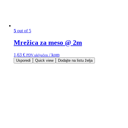
5
out of 5
Mrežica za meso @ 2m
1,63
€
/ kom
PDV uključen
Usporedi
Quick view
Dodajte na listu želja