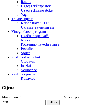
Razno
Uzgoj i držanje stok
Uzgoj i držanje stoke
Vage
Travne smjese
Krmne trave i DTS
Ukrasne travne smjese
Vinogradarski program
Iskočni raspršivači
Noževi
Podzemno navodnjavanje
Prskalice
Šprice
Zaštita od nametnika
Glodavci
Insekti
Voluharice
Zaštitna oprema
Rukavice
Cijena
Min cijena
Maks cijena
Filtriraj