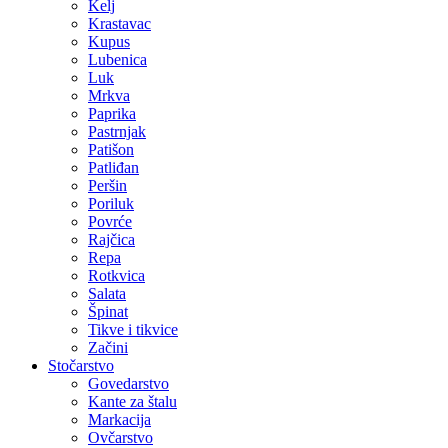
Kelj
Krastavac
Kupus
Lubenica
Luk
Mrkva
Paprika
Pastrnjak
Patišon
Patliđan
Peršin
Poriluk
Povrće
Rajčica
Repa
Rotkvica
Salata
Špinat
Tikve i tikvice
Začini
Stočarstvo
Govedarstvo
Kante za štalu
Markacija
Ovčarstvo