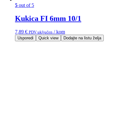
5
out of 5
Kukica FI 6mm 10/1
7,89
€
/ kom
PDV uključen
Usporedi
Quick view
Dodajte na listu želja