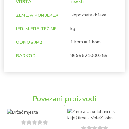
Insekti
VRSTA
Nepoznata država
ZEMLJA PORIJEKLA
kg
JED. MJERA TEŽINE
1 kom = 1 kom
ODNOS JM2
8699621000289
BARKOD
Povezani proizvodi