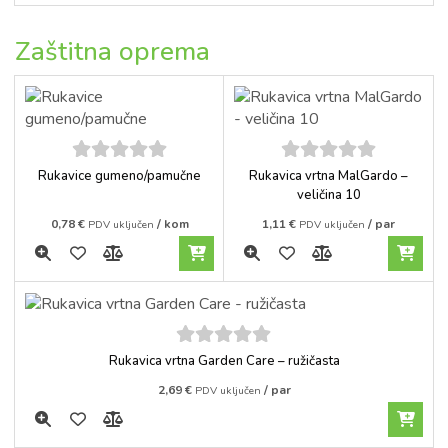
Zaštitna oprema
5
out of
5
out of
Rukavice gumeno/pamučne
Rukavica vrtna MalGardo –
5
5
veličina 10
0,78
€
/ kom
1,11
€
/ par
PDV uključen
PDV uključen
5
out of
Rukavica vrtna Garden Care – ružičasta
5
2,69
€
/ par
PDV uključen