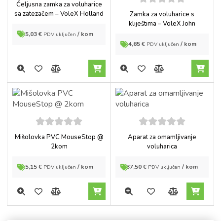
5
out of
Čeljusna zamka za voluharice
5
5
out of
sa zatezačem – VoleX Holland
Zamka za voluharice s
5
kliještima – VoleX John
5,03
€
/ kom
PDV uključen
4,65
€
/ kom
PDV uključen
5
out of
5
out of
Mišolovka PVC MouseStop @
Aparat za omamljivanje
5
5
2kom
voluharica
5,15
€
/ kom
37,50
€
/ kom
PDV uključen
PDV uključen