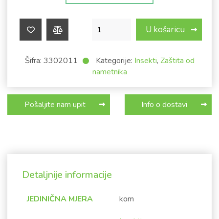
Insekticid protiv nametnika ATOKS @
U košaricu
Šifra:
3302011
Kategorije:
Insekti
,
Zaštita od
nametnika
Pošaljite nam upit
Info o dostavi
Detaljnije informacije
JEDINIČNA MJERA
kom