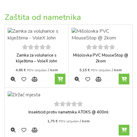
Zaštita od nametnika
5
out of
5
out of
Zamka za voluharice s
Mišolovka PVC MouseStop @
5
5
kliještima – VoleX John
2kom
4,65
€
/ kom
5,15
€
/ kom
PDV uključen
PDV uključen
5
out of
Insekticid protiv nametnika ATOKS @ 400ml
5
1,75
€
/ kom
PDV uključen