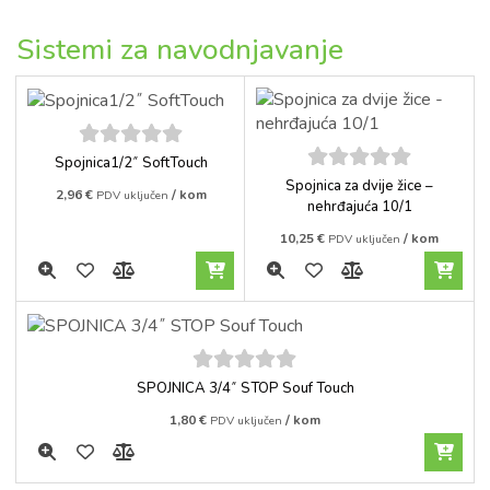
Sistemi za navodnjavanje
5
out of
Spojnica1/2˝ SoftTouch
5
5
out of
Spojnica za dvije žice –
2,96
€
/ kom
PDV uključen
5
nehrđajuća 10/1
10,25
€
/ kom
PDV uključen
5
out of
SPOJNICA 3/4˝ STOP Souf Touch
5
1,80
€
/ kom
PDV uključen