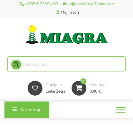
+385 1 2335 420
knjigovodstvo@miagra.hr
Moj račun
Products search
0
Omiljeno
Košarica
Lista želja
0,00
€
Kategorije