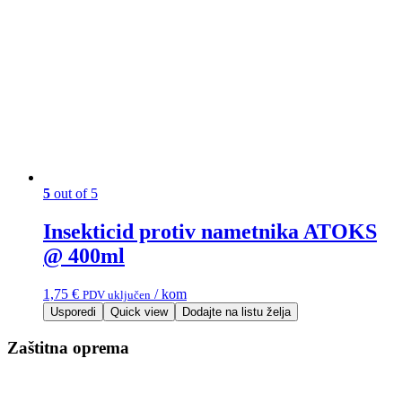
5
out of 5
Insekticid protiv nametnika ATOKS
@ 400ml
1,75
€
/ kom
PDV uključen
Usporedi
Quick view
Dodajte na listu želja
Zaštitna oprema