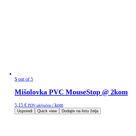
5
out of 5
Mišolovka PVC MouseStop @ 2kom
5,15
€
/ kom
PDV uključen
Usporedi
Quick view
Dodajte na listu želja