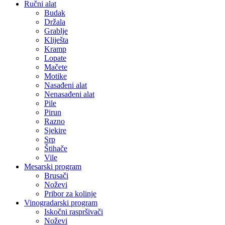
Ručni alat
Budak
Držala
Grablje
Kliješta
Kramp
Lopate
Mačete
Motike
Nasađeni alat
Nenasađeni alat
Pile
Pirun
Razno
Sjekire
Srp
Štihače
Vile
Mesarski program
Brusači
Noževi
Pribor za kolinje
Vinogradarski program
Iskočni raspršivači
Noževi