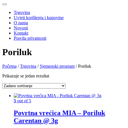
Trgovina
Uvjeti korištenja i kupovine
O nama
Novosti
Kontakt
Pravila privatnosti
Poriluk
Početna
/
Trgovina
/
Sjemenski program
/ Poriluk
Prikazuje se jedan rezultat
5
out of 5
Povrtna vrećica MIA – Poriluk
Carentan @ 3g