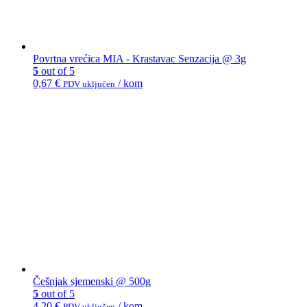
Povrtna vrećica MIA - Krastavac Senzacija @ 3g
5
out of 5
0,67
€
/ kom
PDV uključen
Češnjak sjemenski @ 500g
5
out of 5
4,20
€
/ kom
PDV uključen