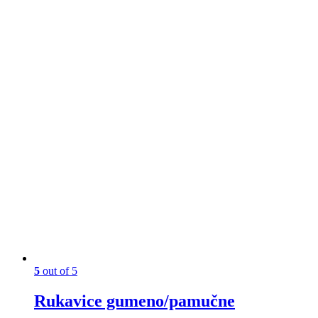
5
out of 5
Rukavice gumeno/pamučne