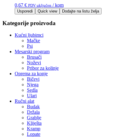
0,67
€
/ kom
PDV uključen
Usporedi
Quick view
Dodajte na listu želja
Kategorije proizvoda
Kućni ljubimci
Mačke
Psi
Mesarski program
Brusači
Noževi
Pribor za kolinje
Oprema za konje
Bičevi
Njega
Sedla
Ulari
Ručni alat
Budak
Držala
Grablje
Kliješta
Kramp
Lopate