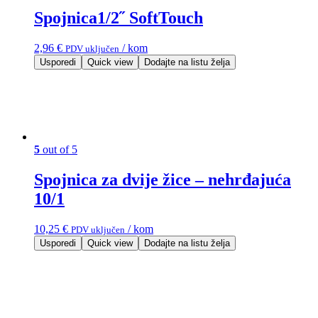
Spojnica1/2˝ SoftTouch
2,96
€
/ kom
PDV uključen
Usporedi
Quick view
Dodajte na listu želja
5
out of 5
Spojnica za dvije žice – nehrđajuća
10/1
10,25
€
/ kom
PDV uključen
Usporedi
Quick view
Dodajte na listu želja