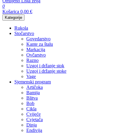
Omiljeno
Lista želja
0
Košarica
0,00
€
Kategorije
Rukola
Stočarstvo
Govedarstvo
Kante za štalu
Markacija
Ovčarstvo
Razno
Uzgoj i držanje stok
Uzgoj i držanje stoke
Vage
Sjemenski program
Artičoka
Bamija
Blitva
Bob
Cikla
Cvijeće
Cvjetača
Dinja
Endivija