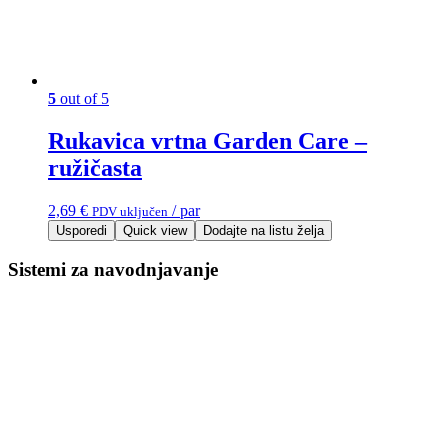
5
out of 5
Rukavica vrtna Garden Care –
ružičasta
2,69
€
/ par
PDV uključen
Usporedi
Quick view
Dodajte na listu želja
Sistemi za navodnjavanje