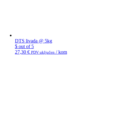
DTS livada @ 5kg
5
out of 5
27,30
€
/ kom
PDV uključen