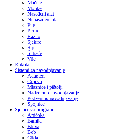
Mačete
Motike
Nasađeni alat
Nenasađeni alat
Pile
Pirun
Razno
Sjekire
Srp
Štihače
Vile
Rukola
Sistemi za navodnjavanje
Adapteri
Crijeva
Mlaznice i pištolji
Nadzemno navodnjavanje
Podzemno navodnjavanje
Spojnice
Sjemenski program
Artičoka
Bamija
Blitva
Bob
Cikla