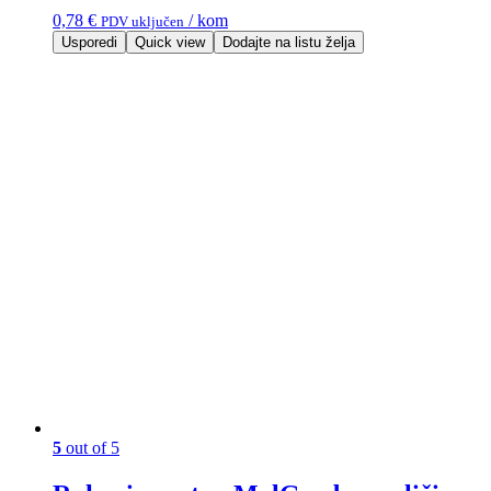
0,78
€
/ kom
PDV uključen
Usporedi
Quick view
Dodajte na listu želja
5
out of 5