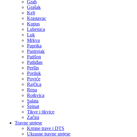
Grah
Grašak
Kelj
Krastavac
Kupus
Lubenica
Luk
Mrkva
Paprika
Pastrnjak
Patišon
Patliđan
Peršin
Poriluk
Povrće
Rajčica
Repa
Rotkvica
Salata
Špinat
Tikve i tikvice
Začini
Travne smjese
Krmne trave i DTS
Ukrasne travne smjese