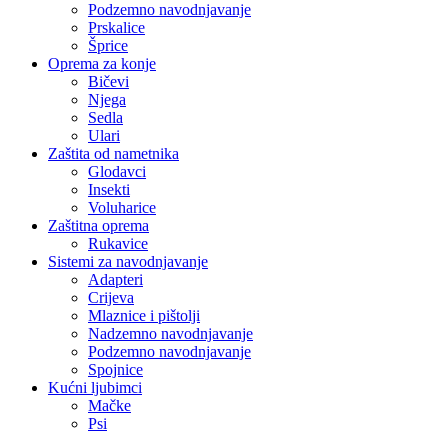
Podzemno navodnjavanje
Prskalice
Šprice
Oprema za konje
Bičevi
Njega
Sedla
Ulari
Zaštita od nametnika
Glodavci
Insekti
Voluharice
Zaštitna oprema
Rukavice
Sistemi za navodnjavanje
Adapteri
Crijeva
Mlaznice i pištolji
Nadzemno navodnjavanje
Podzemno navodnjavanje
Spojnice
Kućni ljubimci
Mačke
Psi