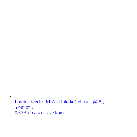
Povrtna vrećica MIA - Rukola Coltivata @ 8g
5
out of 5
0,67
€
/ kom
PDV uključen