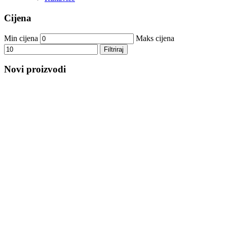
Cijena
Min cijena
Maks cijena
Filtriraj
Novi proizvodi