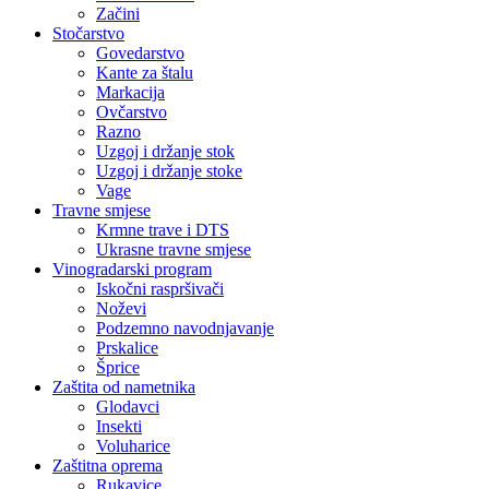
Začini
Stočarstvo
Govedarstvo
Kante za štalu
Markacija
Ovčarstvo
Razno
Uzgoj i držanje stok
Uzgoj i držanje stoke
Vage
Travne smjese
Krmne trave i DTS
Ukrasne travne smjese
Vinogradarski program
Iskočni raspršivači
Noževi
Podzemno navodnjavanje
Prskalice
Šprice
Zaštita od nametnika
Glodavci
Insekti
Voluharice
Zaštitna oprema
Rukavice