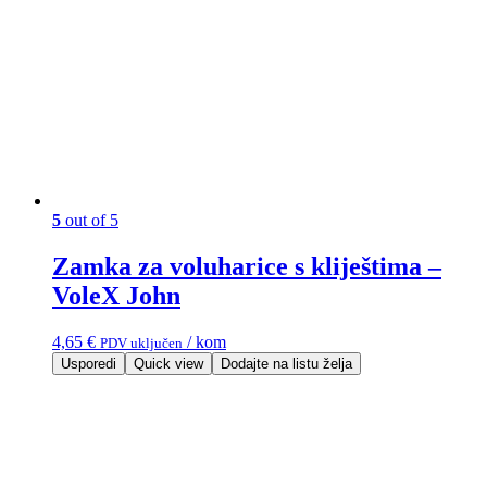
5
out of 5
Zamka za voluharice s kliještima –
VoleX John
4,65
€
/ kom
PDV uključen
Usporedi
Quick view
Dodajte na listu želja