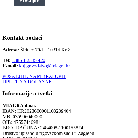
Pošaljite
Kontakt podaci
Adresa:
Širinec 79/L , 10314 Križ
Tel:
+385 1 2335 420
E-mail:
knjigovodstvo@miagra.hr
POŠALJITE NAM BRZI UPIT
UPUTE ZA DOLAZAK
Informacije o tvrtki
MIAGRA d.o.o.
IBAN: HR2023600001103239404
MB: 035996040000
OIB: 47557446984
BROJ RAČUNA: 2484008-1100155874
Drustvo upisano u trgovackom sudu u Zagrebu