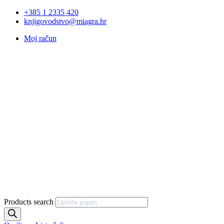
+385 1 2335 420
knjigovodstvo@miagra.hr
Moj račun
Products search