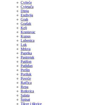
Cvijeće
Cvjetača
Dinja
Endivija
Grah
Grašak
Kelj
Krastavac
Kupus
Lubenica
Luk
Mrkva
Paprika
Pastrnjak
Patišon
Patliđan
Peršin
Poriluk
Povrće
Rajčica
Repa
Rotkvica
Salata
Špinat
Tikve i tikvice