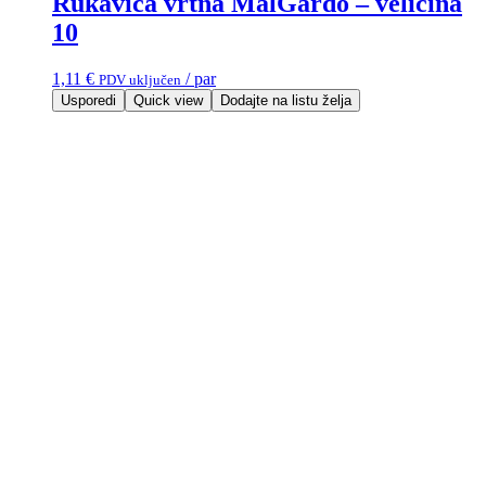
Rukavica vrtna MalGardo – veličina
10
1,11
€
/ par
PDV uključen
Usporedi
Quick view
Dodajte na listu želja