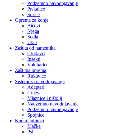
Podzemno navodnjavanje
Prskalice
Šprice
Oprema za konje
Bičevi
Njega
Sedla
Ulari
Zaštita od nametnika
Glodavci
Insekti
Voluharice
Zaštitna oprema
Rukavice
Sistemi za navodnjavanje
Adapteri
Crijeva
Mlaznice i pištolji
Nadzemno navodnjavanje
Podzemno navodnjavanje
Spojnice
Kućni ljubimci
Mačke
Psi