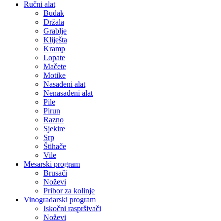
Ručni alat
Budak
Držala
Grablje
Kliješta
Kramp
Lopate
Mačete
Motike
Nasađeni alat
Nenasađeni alat
Pile
Pirun
Razno
Sjekire
Srp
Štihače
Vile
Mesarski program
Brusači
Noževi
Pribor za kolinje
Vinogradarski program
Iskočni raspršivači
Noževi