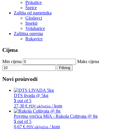
Prskalice
Šprice
Zaštita od nametnika
Glodavci
Insekti
Voluharice
Zaštitna oprema
Rukavice
Cijena
Min cijena
Maks cijena
Filtriraj
Novi proizvodi
DTS livada @ 5kg
5
out of 5
27,30
€
/ kom
PDV uključen
Povrtna vrećica MIA - Rukola Coltivata @ 8g
5
out of 5
0,67
€
/ kom
PDV uključen