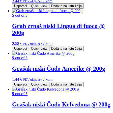
3,44
€
/ kom
PDV uključen
Usporedi
Quick view
Dodajte na listu želja
5
out of 5
Grah zrnaš niski Lingua di fuoco @
200g
2,58
€
/ kom
PDV uključen
Usporedi
Quick view
Dodajte na listu želja
5
out of 5
Grašak niski Čudo Amerike @ 200g
1,44
€
/ kom
PDV uključen
Usporedi
Quick view
Dodajte na listu želja
5
out of 5
Grašak niski Čudo Kelvedona @ 200g