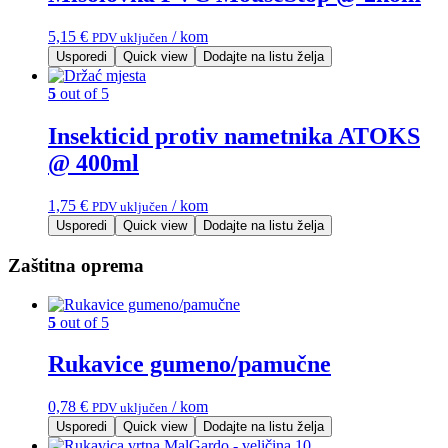
5,15
€
/ kom
PDV uključen
Usporedi
Quick view
Dodajte na listu želja
5
out of 5
Insekticid protiv nametnika ATOKS
@ 400ml
1,75
€
/ kom
PDV uključen
Usporedi
Quick view
Dodajte na listu želja
Zaštitna oprema
5
out of 5
Rukavice gumeno/pamučne
0,78
€
/ kom
PDV uključen
Usporedi
Quick view
Dodajte na listu želja