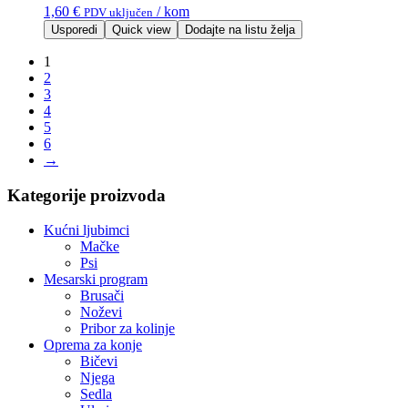
1,60
€
/ kom
PDV uključen
Usporedi
Quick view
Dodajte na listu želja
1
2
3
4
5
6
→
Kategorije proizvoda
Kućni ljubimci
Mačke
Psi
Mesarski program
Brusači
Noževi
Pribor za kolinje
Oprema za konje
Bičevi
Njega
Sedla