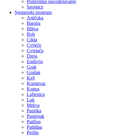
Podzemno navodnjavanje
Spojnice
Sjemenski program
Artičoka
Bamija
Blitva
Bob
Cikla
Cvijeće
Cvjetača
Dinja
Endivija
Grah
Grašak
Kelj
Krastavac
Kupus
Lubenica
Luk
Mrkva
Paprika
Pastrnjak
Patišon
Patliđan
Peršin