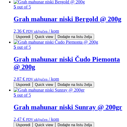
5
out of 5
Grah mahunar niski Bergold @ 200g
2,36
€
/ kom
PDV uključen
Usporedi
Quick view
Dodajte na listu želja
5
out of 5
Grah mahunar niski Čudo Piemonta
@ 200g
2,87
€
/ kom
PDV uključen
Usporedi
Quick view
Dodajte na listu želja
5
out of 5
Grah mahunar niski Sunray @ 200gr
2,47
€
/ kom
PDV uključen
Usporedi
Quick view
Dodajte na listu želja