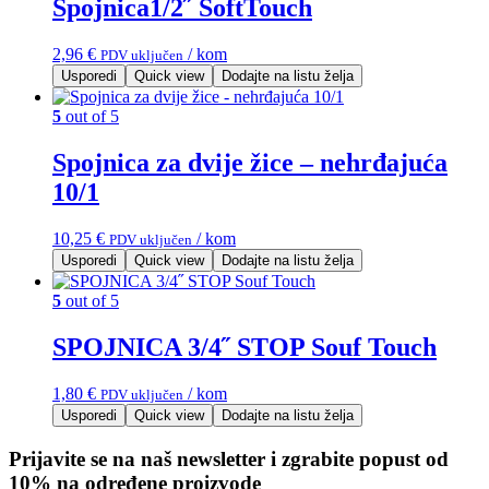
Spojnica1/2˝ SoftTouch
2,96
€
/ kom
PDV uključen
Usporedi
Quick view
Dodajte na listu želja
5
out of 5
Spojnica za dvije žice – nehrđajuća
10/1
10,25
€
/ kom
PDV uključen
Usporedi
Quick view
Dodajte na listu želja
5
out of 5
SPOJNICA 3/4˝ STOP Souf Touch
1,80
€
/ kom
PDV uključen
Usporedi
Quick view
Dodajte na listu želja
Prijavite se na naš newsletter i zgrabite popust od
10% na određene proizvode