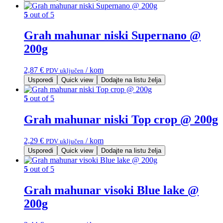
5
out of 5
Grah mahunar niski Supernano @
200g
2,87
€
/ kom
PDV uključen
Usporedi
Quick view
Dodajte na listu želja
5
out of 5
Grah mahunar niski Top crop @ 200g
2,29
€
/ kom
PDV uključen
Usporedi
Quick view
Dodajte na listu želja
5
out of 5
Grah mahunar visoki Blue lake @
200g