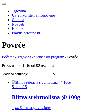
Trgovina
Uvjeti korištenja i kupovine
O nama
Novosti
Kontakt
Pravila privatnosti
Povrće
Početna
/
Trgovina
/
Sjemenski program
/ Povrće
Prikazujemo 1–16 od 92 rezultata
5
out of 5
Blitva srebrnolisna @ 100g
1,44
€
/ kom
PDV uključen