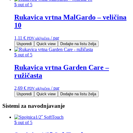
5
out of 5
Rukavica vrtna MalGardo – veličina
10
1,11
€
/ par
PDV uključen
Usporedi
Quick view
Dodajte na listu želja
5
out of 5
Rukavica vrtna Garden Care –
ružičasta
2,69
€
/ par
PDV uključen
Usporedi
Quick view
Dodajte na listu želja
Sistemi za navodnjavanje
5
out of 5