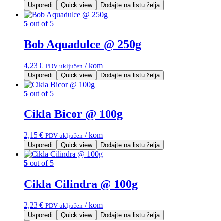
Usporedi
Quick view
Dodajte na listu želja
5
out of 5
Bob Aquadulce @ 250g
4,23
€
/ kom
PDV uključen
Usporedi
Quick view
Dodajte na listu želja
5
out of 5
Cikla Bicor @ 100g
2,15
€
/ kom
PDV uključen
Usporedi
Quick view
Dodajte na listu želja
5
out of 5
Cikla Cilindra @ 100g
2,23
€
/ kom
PDV uključen
Usporedi
Quick view
Dodajte na listu želja