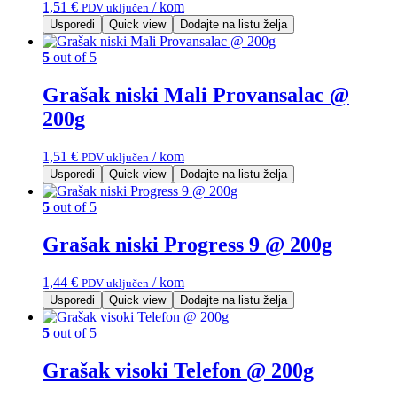
1,51
€
/ kom
PDV uključen
Usporedi
Quick view
Dodajte na listu želja
5
out of 5
Grašak niski Mali Provansalac @
200g
1,51
€
/ kom
PDV uključen
Usporedi
Quick view
Dodajte na listu želja
5
out of 5
Grašak niski Progress 9 @ 200g
1,44
€
/ kom
PDV uključen
Usporedi
Quick view
Dodajte na listu želja
5
out of 5
Grašak visoki Telefon @ 200g