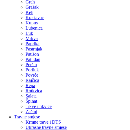
Grah
Grašak
Kelj
Krastavac
Kupus
Lubenica
Luk
Mrkva
Paprika
Pastrnjak
Patišon
Patliđan
Peršin
Poriluk
Povrće
Rajčica
Repa
Rotkvica
Salata
Špinat
Tikve i tikvice
Začini
Travne smjese
Krmne trave i DTS
Ukrasne travne smjese