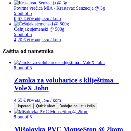
Povrtna vrećica MIA - Krastavac Senzacija @ 3g
5
out of 5
0,67
€
/ kom
PDV uključen
Češnjak sjemenski @ 500g
5
out of 5
4,20
€
/ kom
PDV uključen
Zaštita od nametnika
5
out of 5
Zamka za voluharice s kliještima –
VoleX John
4,65
€
/ kom
PDV uključen
Usporedi
Quick view
Dodajte na listu želja
5
out of 5
Mišolovka PVC MouseStop @ 2kom