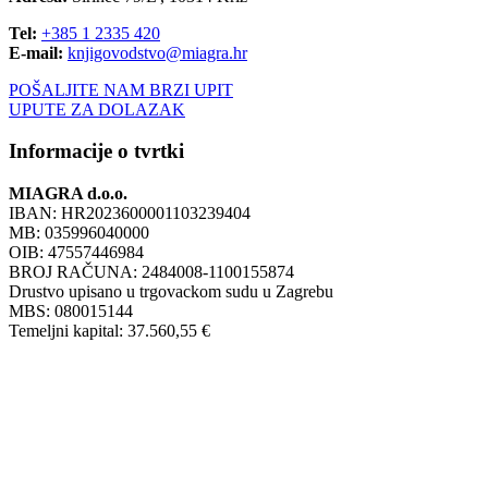
Tel:
+385 1 2335 420
E-mail:
knjigovodstvo@miagra.hr
POŠALJITE NAM BRZI UPIT
UPUTE ZA DOLAZAK
Informacije o tvrtki
MIAGRA d.o.o.
IBAN: HR2023600001103239404
MB: 035996040000
OIB: 47557446984
BROJ RAČUNA: 2484008-1100155874
Drustvo upisano u trgovackom sudu u Zagrebu
MBS: 080015144
Temeljni kapital: 37.560,55 €