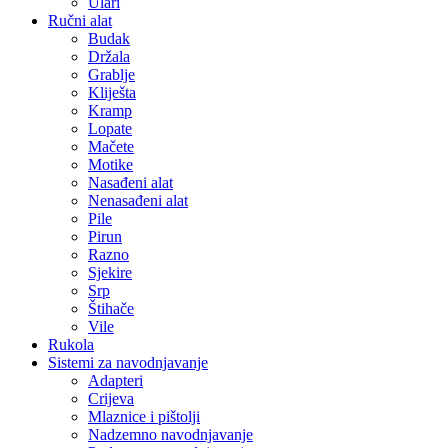
Ulari
Ručni alat
Budak
Držala
Grablje
Kliješta
Kramp
Lopate
Mačete
Motike
Nasađeni alat
Nenasađeni alat
Pile
Pirun
Razno
Sjekire
Srp
Štihače
Vile
Rukola
Sistemi za navodnjavanje
Adapteri
Crijeva
Mlaznice i pištolji
Nadzemno navodnjavanje