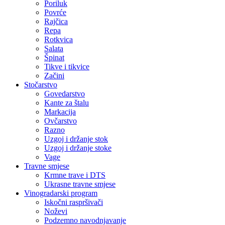
Poriluk
Povrće
Rajčica
Repa
Rotkvica
Salata
Špinat
Tikve i tikvice
Začini
Stočarstvo
Govedarstvo
Kante za štalu
Markacija
Ovčarstvo
Razno
Uzgoj i držanje stok
Uzgoj i držanje stoke
Vage
Travne smjese
Krmne trave i DTS
Ukrasne travne smjese
Vinogradarski program
Iskočni raspršivači
Noževi
Podzemno navodnjavanje