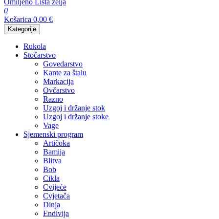
Omiljeno
Lista želja
0
Košarica
0,00
€
Kategorije
Rukola
Stočarstvo
Govedarstvo
Kante za štalu
Markacija
Ovčarstvo
Razno
Uzgoj i držanje stok
Uzgoj i držanje stoke
Vage
Sjemenski program
Artičoka
Bamija
Blitva
Bob
Cikla
Cvijeće
Cvjetača
Dinja
Endivija