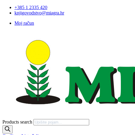
+385 1 2335 420
knjigovodstvo@miagra.hr
Moj račun
Products search