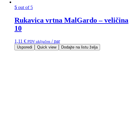
5
out of 5
Rukavica vrtna MalGardo – veličina
10
1,11
€
/ par
PDV uključen
Usporedi
Quick view
Dodajte na listu želja