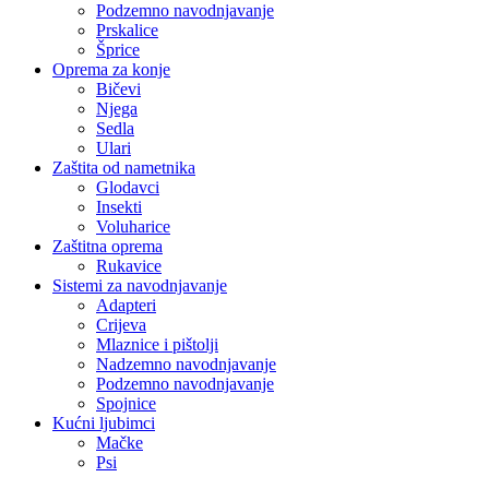
Podzemno navodnjavanje
Prskalice
Šprice
Oprema za konje
Bičevi
Njega
Sedla
Ulari
Zaštita od nametnika
Glodavci
Insekti
Voluharice
Zaštitna oprema
Rukavice
Sistemi za navodnjavanje
Adapteri
Crijeva
Mlaznice i pištolji
Nadzemno navodnjavanje
Podzemno navodnjavanje
Spojnice
Kućni ljubimci
Mačke
Psi