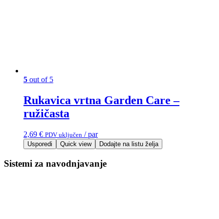
5
out of 5
Rukavica vrtna Garden Care –
ružičasta
2,69
€
/ par
PDV uključen
Usporedi
Quick view
Dodajte na listu želja
Sistemi za navodnjavanje