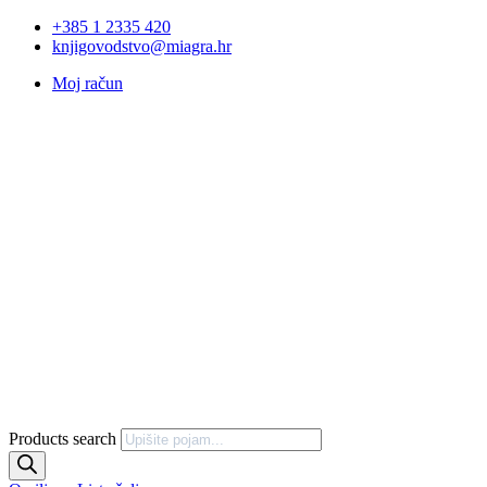
+385 1 2335 420
knjigovodstvo@miagra.hr
Moj račun
Products search