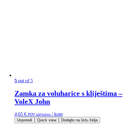
5
out of 5
Zamka za voluharice s kliještima –
VoleX John
4,65
€
/ kom
PDV uključen
Usporedi
Quick view
Dodajte na listu želja