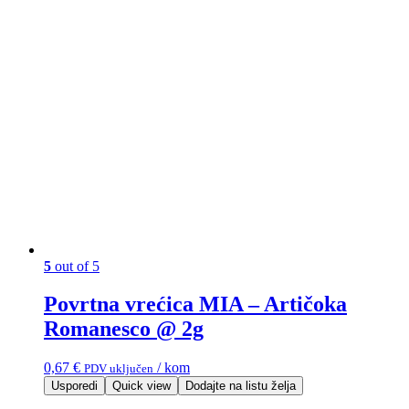
5
out of 5
Povrtna vrećica MIA – Artičoka
Romanesco @ 2g
0,67
€
/ kom
PDV uključen
Usporedi
Quick view
Dodajte na listu želja