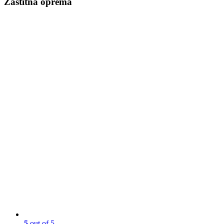
Zaštitna oprema
5
out of 5