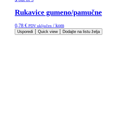
Rukavice gumeno/pamučne
0,78
€
/ kom
PDV uključen
Usporedi
Quick view
Dodajte na listu želja