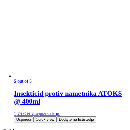
5
out of 5
Insekticid protiv nametnika ATOKS
@ 400ml
1,75
€
/ kom
PDV uključen
Usporedi
Quick view
Dodajte na listu želja