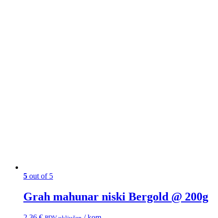
5
out of 5
Grah mahunar niski Bergold @ 200g
2,36
€
/ kom
PDV uključen