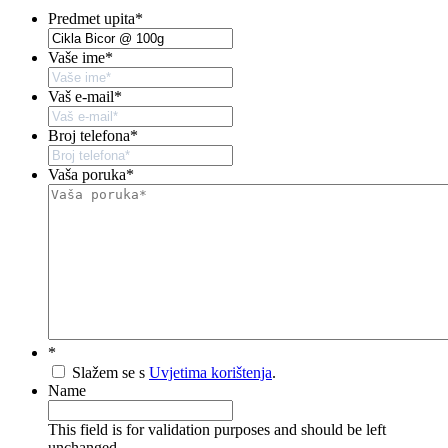
Predmet upita
*
Vaše ime
*
Vaš e-mail
*
Broj telefona
*
Vaša poruka
*
*
Slažem se s
Uvjetima korištenja
.
Name
This field is for validation purposes and should be left
unchanged.