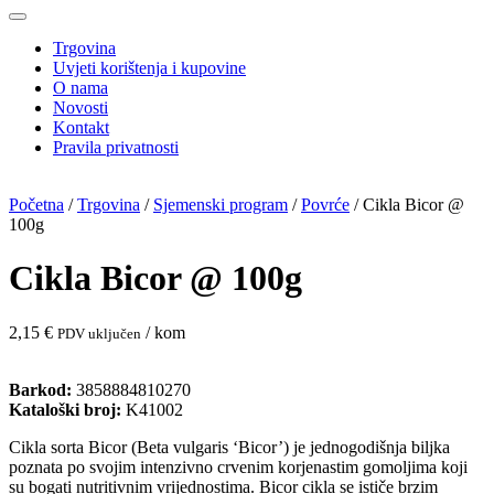
Trgovina
Uvjeti korištenja i kupovine
O nama
Novosti
Kontakt
Pravila privatnosti
Početna
/
Trgovina
/
Sjemenski program
/
Povrće
/ Cikla Bicor @
100g
Cikla Bicor @ 100g
2,15
€
/ kom
PDV uključen
Barkod:
3858884810270
Kataloški broj:
K41002
Cikla sorta Bicor (Beta vulgaris ‘Bicor’) je jednogodišnja biljka
poznata po svojim intenzivno crvenim korjenastim gomoljima koji
su bogati nutritivnim vrijednostima. Bicor cikla se ističe brzim