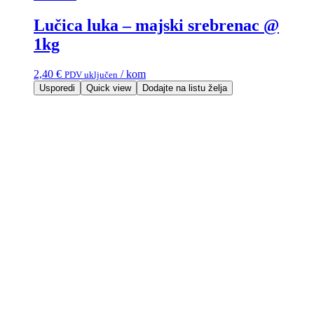
Lučica luka – majski srebrenac @
1kg
2,40
€
/ kom
PDV uključen
Usporedi
Quick view
Dodajte na listu želja