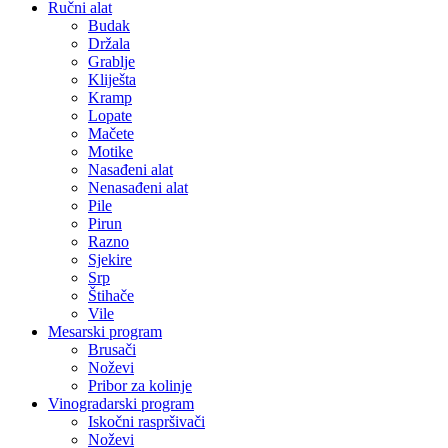
Ručni alat
Budak
Držala
Grablje
Kliješta
Kramp
Lopate
Mačete
Motike
Nasađeni alat
Nenasađeni alat
Pile
Pirun
Razno
Sjekire
Srp
Štihače
Vile
Mesarski program
Brusači
Noževi
Pribor za kolinje
Vinogradarski program
Iskočni raspršivači
Noževi