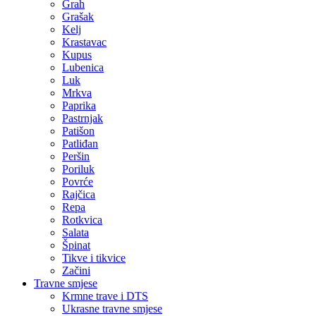
Grah
Grašak
Kelj
Krastavac
Kupus
Lubenica
Luk
Mrkva
Paprika
Pastrnjak
Patišon
Patliđan
Peršin
Poriluk
Povrće
Rajčica
Repa
Rotkvica
Salata
Špinat
Tikve i tikvice
Začini
Travne smjese
Krmne trave i DTS
Ukrasne travne smjese