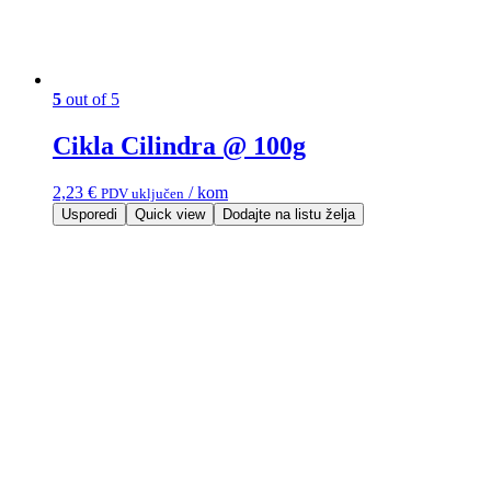
5
out of 5
Cikla Cilindra @ 100g
2,23
€
/ kom
PDV uključen
Usporedi
Quick view
Dodajte na listu želja