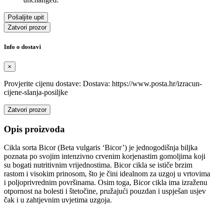
Zatvori prozor
Info o dostavi
×
Provjerite cijenu dostave: Dostava: https://www.posta.hr/izracun-
cijene-slanja-posiljke
Zatvori prozor
Opis proizvoda
Cikla sorta Bicor (Beta vulgaris ‘Bicor’) je jednogodišnja biljka
poznata po svojim intenzivno crvenim korjenastim gomoljima koji
su bogati nutritivnim vrijednostima. Bicor cikla se ističe brzim
rastom i visokim prinosom, što je čini idealnom za uzgoj u vrtovima
i poljoprivrednim površinama. Osim toga, Bicor cikla ima izraženu
otpornost na bolesti i štetočine, pružajući pouzdan i uspješan usjev
čak i u zahtjevnim uvjetima uzgoja.