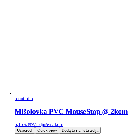
5
out of 5
Mišolovka PVC MouseStop @ 2kom
5,15
€
/ kom
PDV uključen
Usporedi
Quick view
Dodajte na listu želja