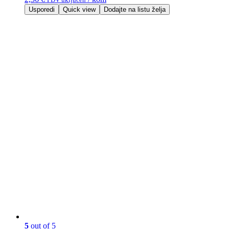
Usporedi
Quick view
Dodajte na listu želja
5
out of 5