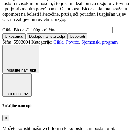
rastom i visokim prinosom, što je čini idealnom za uzgoj u vrtovima
i poljoprivrednim površinama. Osim toga, Bicor cikla ima izraženu
otpornost na bolesti i štetočine, pružajući pouzdan i uspješan usjev
čak i u zahtjevnim uvjetima uzgoja.
Cikla Bicor @ 100g količina
U košaricu
Dodajte na listu želja
Usporedi
Šifra:
5503004
Kategorije:
Cikla
,
Povrće
,
Sjemenski program
Pošaljite nam upit
Info o dostavi
Pošaljite nam upit
×
Možete koristiti našu web formu kako biste nam poslali upit: