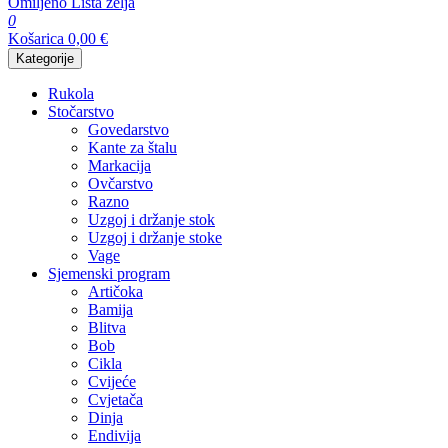
Omiljeno
Lista želja
0
Košarica
0,00
€
Kategorije
Rukola
Stočarstvo
Govedarstvo
Kante za štalu
Markacija
Ovčarstvo
Razno
Uzgoj i držanje stok
Uzgoj i držanje stoke
Vage
Sjemenski program
Artičoka
Bamija
Blitva
Bob
Cikla
Cvijeće
Cvjetača
Dinja
Endivija