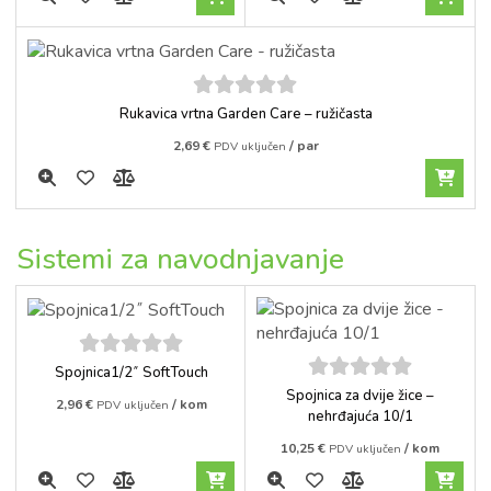
5
out of
Rukavica vrtna Garden Care – ružičasta
5
2,69
€
/ par
PDV uključen
Sistemi za navodnjavanje
5
out of
Spojnica1/2˝ SoftTouch
5
5
out of
Spojnica za dvije žice –
2,96
€
/ kom
PDV uključen
5
nehrđajuća 10/1
10,25
€
/ kom
PDV uključen