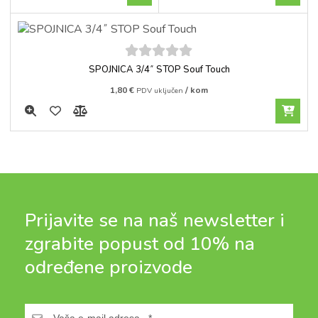
5
out of
SPOJNICA 3/4˝ STOP Souf Touch
5
1,80
€
/ kom
PDV uključen
Prijavite se na naš newsletter i
zgrabite popust od 10% na
određene proizvode