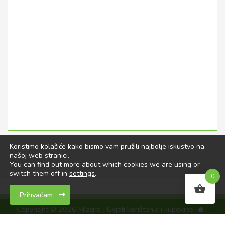
Koristimo kolačiće kako bismo vam pružili najbolje iskustvo na
našoj web stranici.
You can find out more about which cookies we are using or
switch them off in
settings
.
0
Prihvaćam
Copyright © 2026 Miagra |
Uvjeti korištenja i kupovine