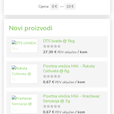
Cijena:
0 €
—
10 €
Novi proizvodi
DTS livada @ 5kg
5
out of
27,30
€
/ kom
PDV uključen
5
Povrtna vrećica MIA - Rukola
Coltivata @ 8g
5
out of
0,67
€
/ kom
PDV uključen
5
Povrtna vrećica MIA - Krastavac
Senzacija @ 3g
5
out of
0,67
€
/ kom
PDV uključen
5