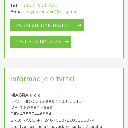
Tel:
+385 1 2335 420
E-mail:
knjigovodstvo@miagra.hr
POŠALJITE NAM BRZI UPIT
UPUTE ZA DOLAZAK
Informacije o tvrtki
MIAGRA d.o.o.
IBAN: HR2023600001103239404
MB: 035996040000
OIB: 47557446984
BROJ RAČUNA: 2484008-1100155874
Drustvo upisano u trgovackom sudu u Zagrebu