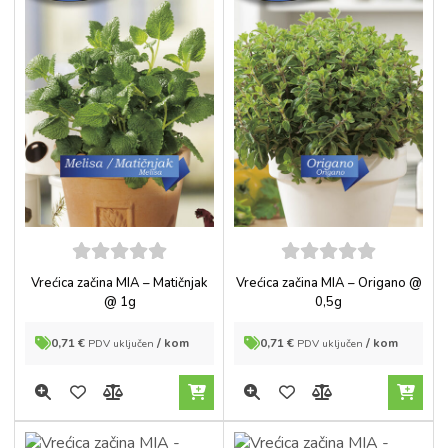
5
out of
5
out of
Vrećica začina MIA – Matičnjak
Vrećica začina MIA – Origano @
5
5
@ 1g
0,5g
0,71
€
/ kom
0,71
€
/ kom
PDV uključen
PDV uključen