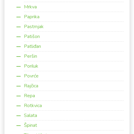
Mrkva
Paprika
Pastrnjak
Patišon
Patliđan
Peršin
Poriluk
Povrće
Rajčica
Repa
Rotkvica
Salata
Špinat