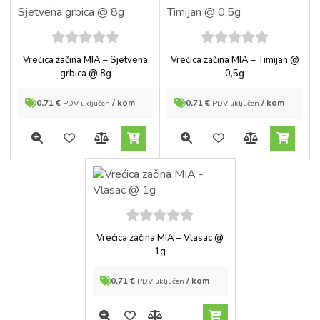
5
out of
5
out of
Vrećica začina MIA – Sjetvena
Vrećica začina MIA – Timijan @
5
5
grbica @ 8g
0,5g
0,71
€
/ kom
0,71
€
/ kom
PDV uključen
PDV uključen
5
out of
Vrećica začina MIA – Vlasac @
5
1g
0,71
€
/ kom
PDV uključen