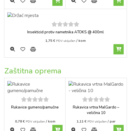
5
out of
Insekticid protiv nametnika ATOKS @ 400ml
5
1,75
€
/ kom
PDV uključen
Zaštitna oprema
5
out of
5
out of
Rukavice gumeno/pamučne
Rukavica vrtna MalGardo –
5
5
veličina 10
0,78
€
/ kom
1,11
€
/ par
PDV uključen
PDV uključen