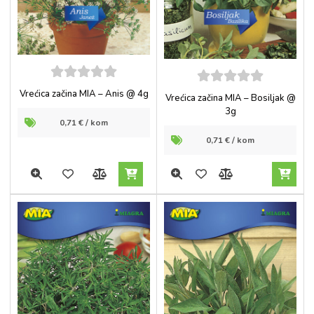
5
out of
5
out of
Vrećica začina MIA – Anis @ 4g
Vrećica začina MIA – Bosiljak @
5
5
3g
0,71
€
/ kom
0,71
€
/ kom