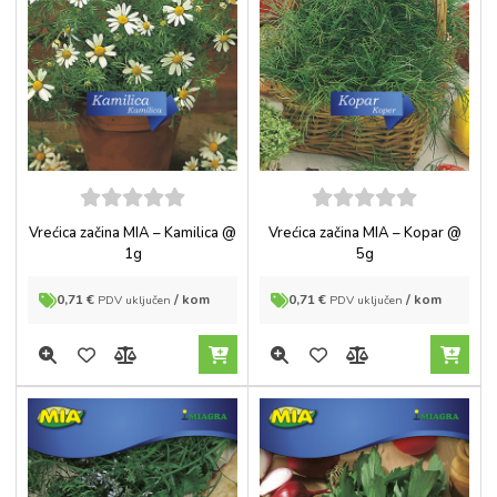
5
out of
5
out of
Vrećica začina MIA – Kamilica @
Vrećica začina MIA – Kopar @
5
5
1g
5g
0,71
€
/ kom
0,71
€
/ kom
PDV uključen
PDV uključen