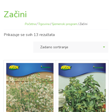
Začini
Početna
/
Trgovina
/
Sjemenski program
/ Začini
Prikazuje se svih 13 rezultata
Zadano sortiranje