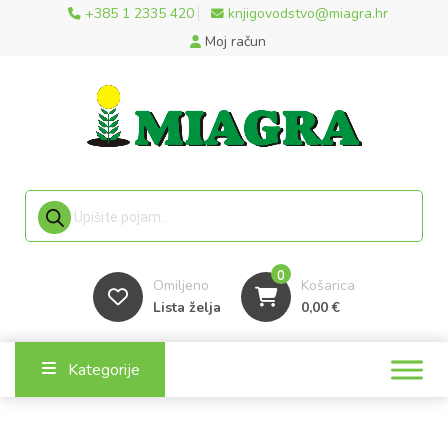
+385 1 2335 420
knjigovodstvo@miagra.hr
Moj račun
Products search
0
Omiljeno
Košarica
Lista želja
0,00
€
Kategorije