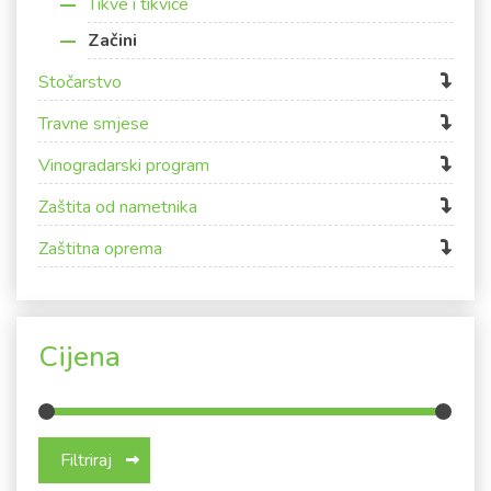
Tikve i tikvice
Začini
Stočarstvo
Travne smjese
Vinogradarski program
Zaštita od nametnika
Zaštitna oprema
Cijena
Min cijena
Maks cijena
Filtriraj