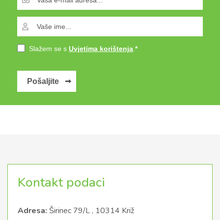
Slažem se s
Uvjetima korištenja
.
Pošaljite
Kontakt podaci
Adresa:
Širinec 79/L , 10314 Križ