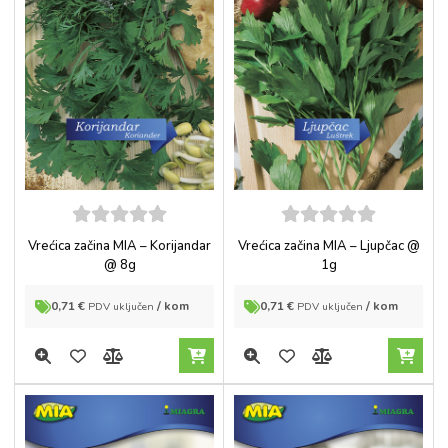
5
out of
5
out of
Vrećica začina MIA – Korijandar
Vrećica začina MIA – Ljupčac @
5
5
@ 8g
1g
0,71
€
/ kom
0,71
€
/ kom
PDV uključen
PDV uključen