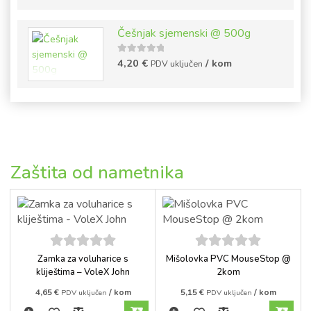
Češnjak sjemenski @ 500g
5
out of
4,20
€
/ kom
PDV uključen
5
Zaštita od nametnika
5
out of
5
out of
Zamka za voluharice s
Mišolovka PVC MouseStop @
5
5
kliještima – VoleX John
2kom
4,65
€
/ kom
5,15
€
/ kom
PDV uključen
PDV uključen