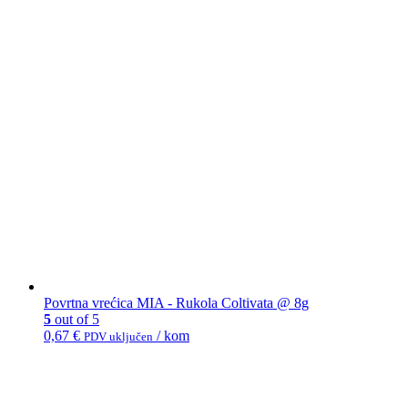
Povrtna vrećica MIA - Rukola Coltivata @ 8g
5
out of 5
0,67
€
/ kom
PDV uključen