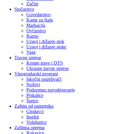
Začini
Stočarstvo
Govedarstvo
Kante za štalu
Markacija
Ovčarstvo
Razno
Uzgoj i držanje stok
Uzgoj i držanje stoke
Vage
Travne smjese
Krmne trave i DTS
Ukrasne travne smjese
Vinogradarski program
Iskočni raspršivači
Noževi
Podzemno navodnjavanje
Prskalice
Šprice
Zaštita od nametnika
Glodavci
Insekti
Voluharice
Zaštitna oprema
Rukavice