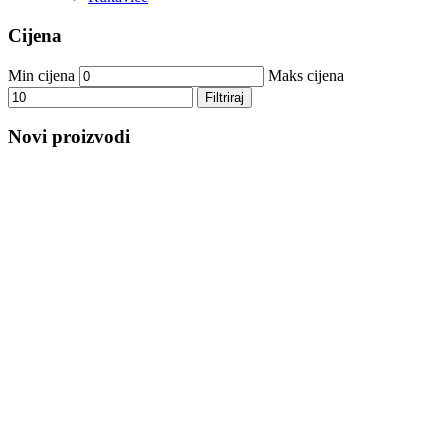
Cijena
Min cijena
Maks cijena
Filtriraj
Novi proizvodi