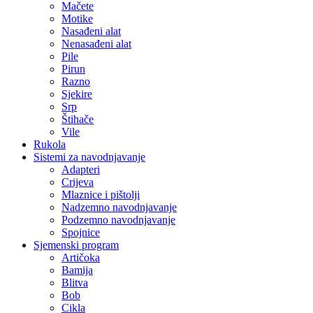
Mačete
Motike
Nasađeni alat
Nenasađeni alat
Pile
Pirun
Razno
Sjekire
Srp
Štihače
Vile
Rukola
Sistemi za navodnjavanje
Adapteri
Crijeva
Mlaznice i pištolji
Nadzemno navodnjavanje
Podzemno navodnjavanje
Spojnice
Sjemenski program
Artičoka
Bamija
Blitva
Bob
Cikla