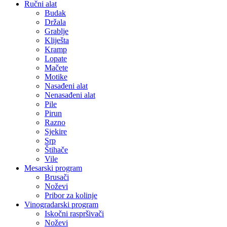
Ručni alat
Budak
Držala
Grablje
Kliješta
Kramp
Lopate
Mačete
Motike
Nasađeni alat
Nenasađeni alat
Pile
Pirun
Razno
Sjekire
Srp
Štihače
Vile
Mesarski program
Brusači
Noževi
Pribor za kolinje
Vinogradarski program
Iskočni raspršivači
Noževi