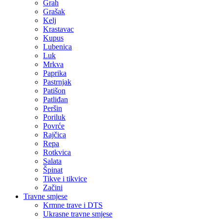
Grah
Grašak
Kelj
Krastavac
Kupus
Lubenica
Luk
Mrkva
Paprika
Pastrnjak
Patišon
Patliđan
Peršin
Poriluk
Povrće
Rajčica
Repa
Rotkvica
Salata
Špinat
Tikve i tikvice
Začini
Travne smjese
Krmne trave i DTS
Ukrasne travne smjese