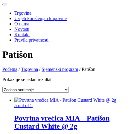
Trgovina
Uvjeti korištenja i kupovine
O nama
Novosti
Kontakt
Pravila privatnosti
Patišon
Početna
/
Trgovina
/
Sjemenski program
/ Patišon
Prikazuje se jedan rezultat
5
out of 5
Povrtna vrećica MIA – Patišon
Custard White @ 2g