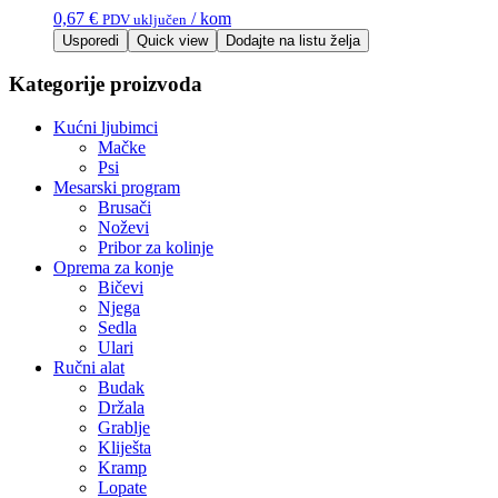
0,67
€
/ kom
PDV uključen
Usporedi
Quick view
Dodajte na listu želja
Kategorije proizvoda
Kućni ljubimci
Mačke
Psi
Mesarski program
Brusači
Noževi
Pribor za kolinje
Oprema za konje
Bičevi
Njega
Sedla
Ulari
Ručni alat
Budak
Držala
Grablje
Kliješta
Kramp
Lopate