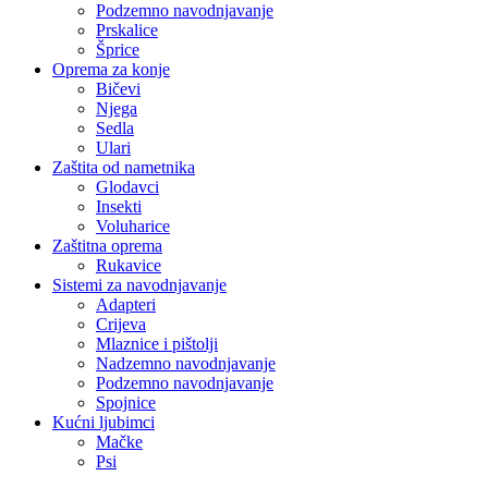
Podzemno navodnjavanje
Prskalice
Šprice
Oprema za konje
Bičevi
Njega
Sedla
Ulari
Zaštita od nametnika
Glodavci
Insekti
Voluharice
Zaštitna oprema
Rukavice
Sistemi za navodnjavanje
Adapteri
Crijeva
Mlaznice i pištolji
Nadzemno navodnjavanje
Podzemno navodnjavanje
Spojnice
Kućni ljubimci
Mačke
Psi