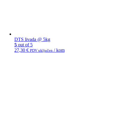
DTS livada @ 5kg
5
out of 5
27,30
€
/ kom
PDV uključen