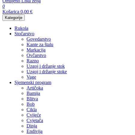
Omiljeno
Lista želja
0
Košarica
0,00
€
Kategorije
Rukola
Stočarstvo
Govedarstvo
Kante za štalu
Markacija
Ovčarstvo
Razno
Uzgoj i držanje stok
Uzgoj i držanje stoke
Vage
Sjemenski program
Artičoka
Bamija
Blitva
Bob
Cikla
Cvijeće
Cvjetača
Dinja
Endivija