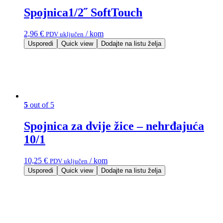
Spojnica1/2˝ SoftTouch
2,96
€
/ kom
PDV uključen
Usporedi
Quick view
Dodajte na listu želja
5
out of 5
Spojnica za dvije žice – nehrđajuća
10/1
10,25
€
/ kom
PDV uključen
Usporedi
Quick view
Dodajte na listu želja