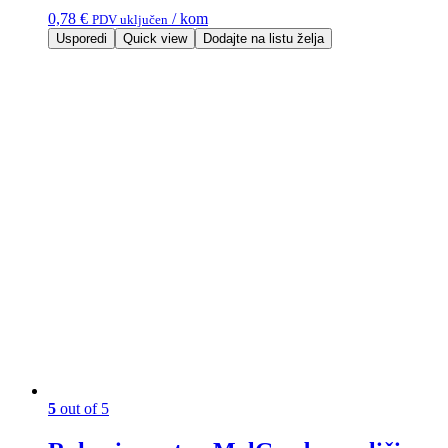
0,78
€
/ kom
PDV uključen
Usporedi
Quick view
Dodajte na listu želja
5
out of 5