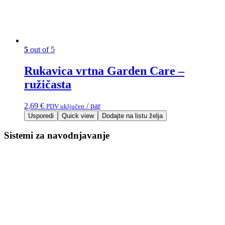
5
out of 5
Rukavica vrtna Garden Care –
ružičasta
2,69
€
/ par
PDV uključen
Usporedi
Quick view
Dodajte na listu želja
Sistemi za navodnjavanje