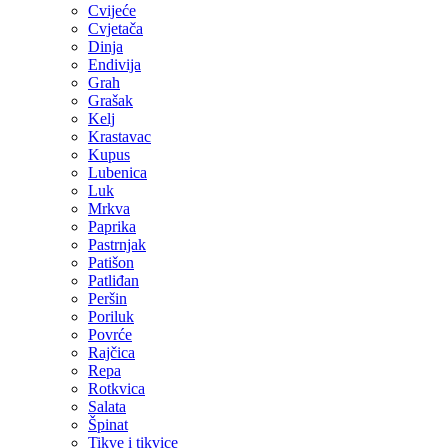
Cvijeće
Cvjetača
Dinja
Endivija
Grah
Grašak
Kelj
Krastavac
Kupus
Lubenica
Luk
Mrkva
Paprika
Pastrnjak
Patišon
Patliđan
Peršin
Poriluk
Povrće
Rajčica
Repa
Rotkvica
Salata
Špinat
Tikve i tikvice