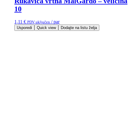
Rukavica vrtna MalGardo – veličina
10
1,11
€
/ par
PDV uključen
Usporedi
Quick view
Dodajte na listu želja