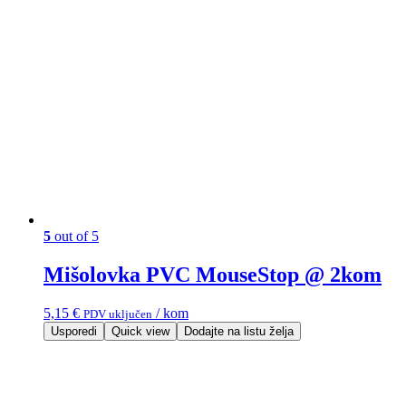
5
out of 5
Mišolovka PVC MouseStop @ 2kom
5,15
€
/ kom
PDV uključen
Usporedi
Quick view
Dodajte na listu želja