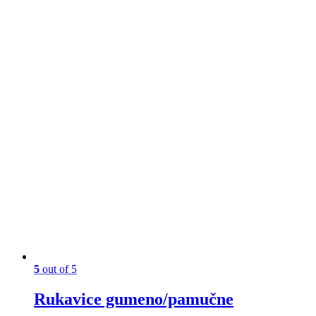
5
out of 5
Rukavice gumeno/pamučne