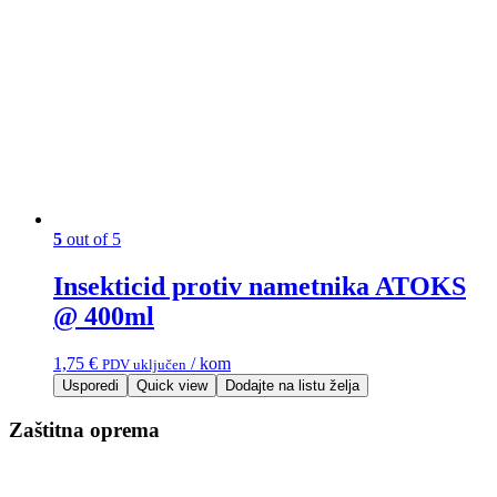
5
out of 5
Insekticid protiv nametnika ATOKS
@ 400ml
1,75
€
/ kom
PDV uključen
Usporedi
Quick view
Dodajte na listu želja
Zaštitna oprema