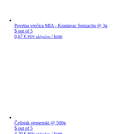
Povrtna vrećica MIA - Krastavac Senzacija @ 3g
5
out of 5
0,67
€
/ kom
PDV uključen
Češnjak sjemenski @ 500g
5
out of 5
4,20
€
/ kom
PDV uključen