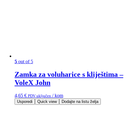
5
out of 5
Zamka za voluharice s kliještima –
VoleX John
4,65
€
/ kom
PDV uključen
Usporedi
Quick view
Dodajte na listu želja