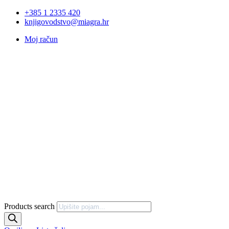
+385 1 2335 420
knjigovodstvo@miagra.hr
Moj račun
Products search