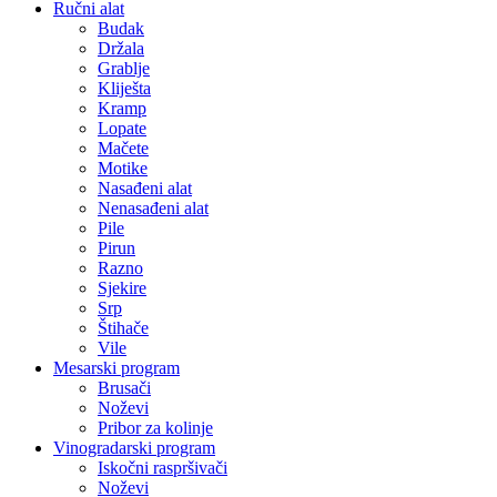
Ručni alat
Budak
Držala
Grablje
Kliješta
Kramp
Lopate
Mačete
Motike
Nasađeni alat
Nenasađeni alat
Pile
Pirun
Razno
Sjekire
Srp
Štihače
Vile
Mesarski program
Brusači
Noževi
Pribor za kolinje
Vinogradarski program
Iskočni raspršivači
Noževi