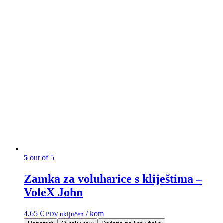
5
out of 5
Zamka za voluharice s kliještima –
VoleX John
4,65
€
/ kom
PDV uključen