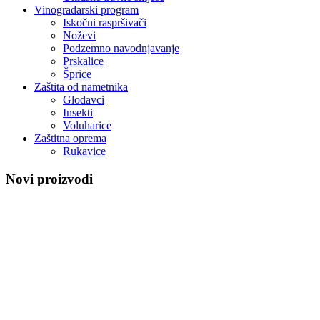
Vinogradarski program
Iskočni raspršivači
Noževi
Podzemno navodnjavanje
Prskalice
Šprice
Zaštita od nametnika
Glodavci
Insekti
Voluharice
Zaštitna oprema
Rukavice
Novi proizvodi