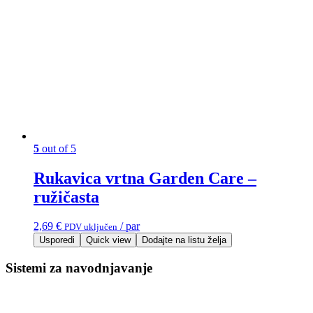
5
out of 5
Rukavica vrtna Garden Care –
ružičasta
2,69
€
/ par
PDV uključen
Usporedi
Quick view
Dodajte na listu želja
Sistemi za navodnjavanje