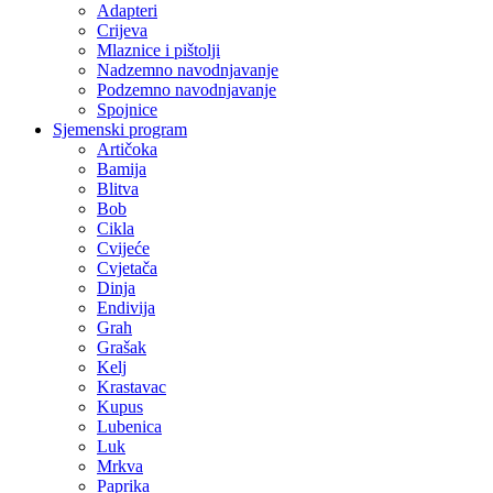
Adapteri
Crijeva
Mlaznice i pištolji
Nadzemno navodnjavanje
Podzemno navodnjavanje
Spojnice
Sjemenski program
Artičoka
Bamija
Blitva
Bob
Cikla
Cvijeće
Cvjetača
Dinja
Endivija
Grah
Grašak
Kelj
Krastavac
Kupus
Lubenica
Luk
Mrkva
Paprika