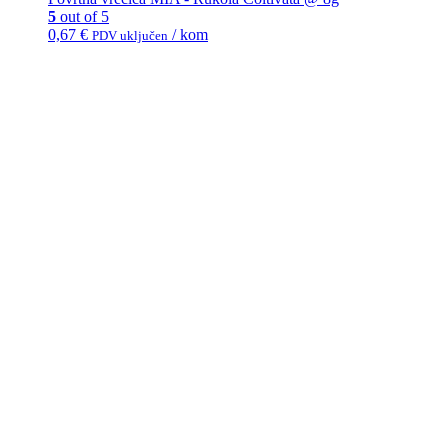
5
out of 5
0,67
€
/ kom
PDV uključen