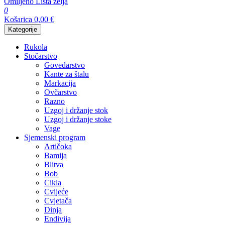
Omiljeno
Lista želja
0
Košarica
0,00
€
Kategorije
Rukola
Stočarstvo
Govedarstvo
Kante za štalu
Markacija
Ovčarstvo
Razno
Uzgoj i držanje stok
Uzgoj i držanje stoke
Vage
Sjemenski program
Artičoka
Bamija
Blitva
Bob
Cikla
Cvijeće
Cvjetača
Dinja
Endivija