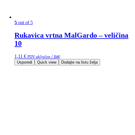
5
out of 5
Rukavica vrtna MalGardo – veličina
10
1,11
€
/ par
PDV uključen
Usporedi
Quick view
Dodajte na listu želja