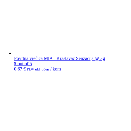
Povrtna vrećica MIA - Krastavac Senzacija @ 3g
5
out of 5
0,67
€
/ kom
PDV uključen