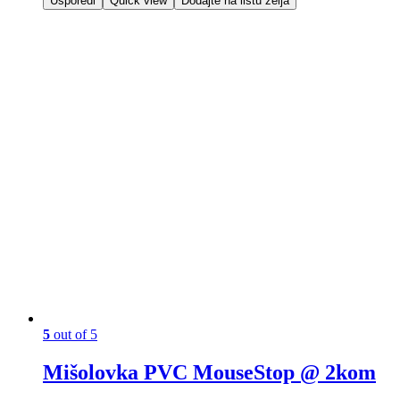
Usporedi
Quick view
Dodajte na listu želja
5
out of 5
Mišolovka PVC MouseStop @ 2kom