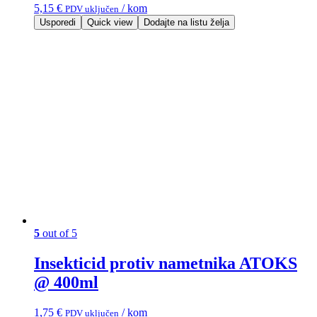
5,15
€
/ kom
PDV uključen
Usporedi
Quick view
Dodajte na listu želja
5
out of 5
Insekticid protiv nametnika ATOKS
@ 400ml
1,75
€
/ kom
PDV uključen