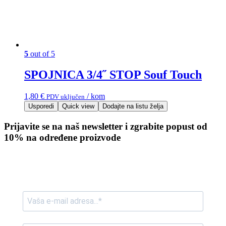
5
out of 5
SPOJNICA 3/4˝ STOP Souf Touch
1,80
€
/ kom
PDV uključen
Usporedi
Quick view
Dodajte na listu želja
Prijavite se na naš newsletter i zgrabite popust od
10% na određene proizvode