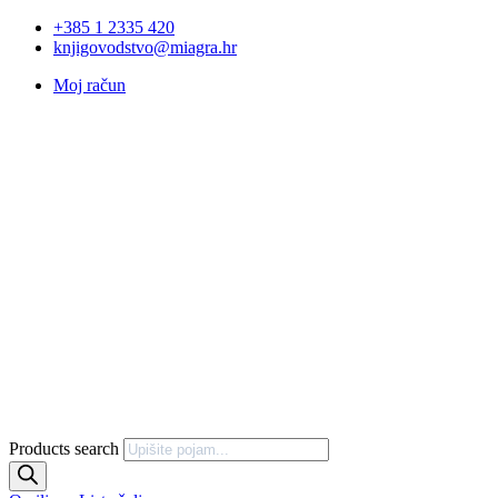
+385 1 2335 420
knjigovodstvo@miagra.hr
Moj račun
Products search