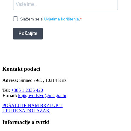
Slažem se s
Uvjetima korištenja
.
Pošaljite
Kontakt podaci
Adresa:
Širinec 79/L , 10314 Križ
Tel:
+385 1 2335 420
E-mail:
knjigovodstvo@miagra.hr
POŠALJITE NAM BRZI UPIT
UPUTE ZA DOLAZAK
Informacije o tvrtki