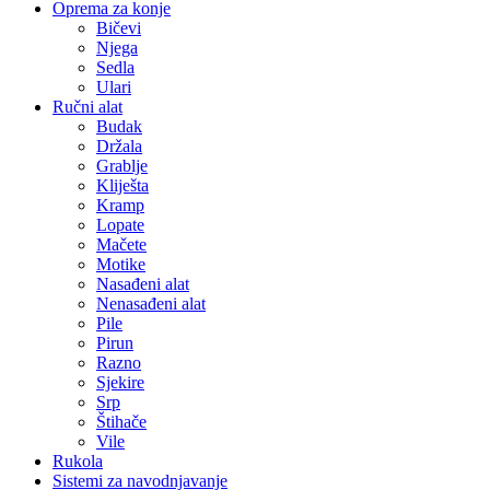
Oprema za konje
Bičevi
Njega
Sedla
Ulari
Ručni alat
Budak
Držala
Grablje
Kliješta
Kramp
Lopate
Mačete
Motike
Nasađeni alat
Nenasađeni alat
Pile
Pirun
Razno
Sjekire
Srp
Štihače
Vile
Rukola
Sistemi za navodnjavanje