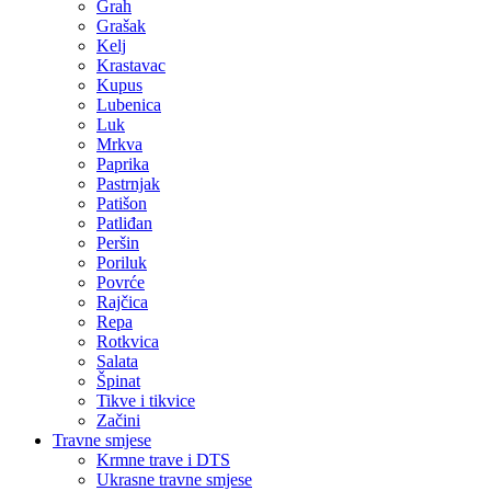
Grah
Grašak
Kelj
Krastavac
Kupus
Lubenica
Luk
Mrkva
Paprika
Pastrnjak
Patišon
Patliđan
Peršin
Poriluk
Povrće
Rajčica
Repa
Rotkvica
Salata
Špinat
Tikve i tikvice
Začini
Travne smjese
Krmne trave i DTS
Ukrasne travne smjese