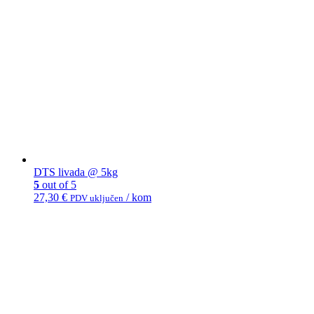
DTS livada @ 5kg
5
out of 5
27,30
€
/ kom
PDV uključen