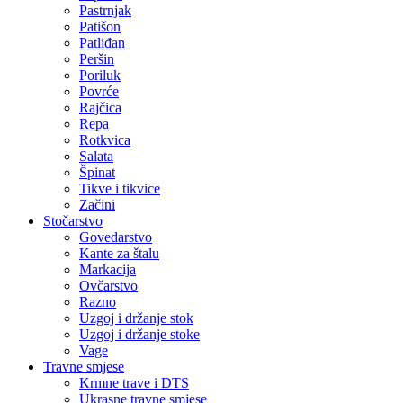
Pastrnjak
Patišon
Patliđan
Peršin
Poriluk
Povrće
Rajčica
Repa
Rotkvica
Salata
Špinat
Tikve i tikvice
Začini
Stočarstvo
Govedarstvo
Kante za štalu
Markacija
Ovčarstvo
Razno
Uzgoj i držanje stok
Uzgoj i držanje stoke
Vage
Travne smjese
Krmne trave i DTS
Ukrasne travne smjese