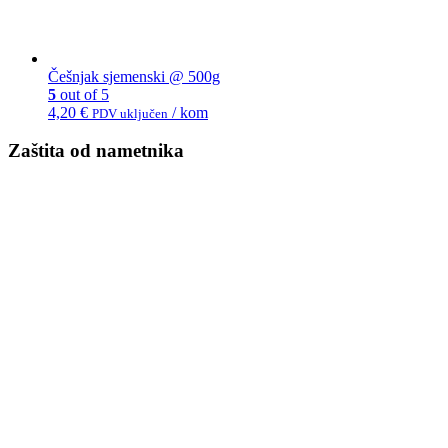
Češnjak sjemenski @ 500g
5
out of 5
4,20
€
/ kom
PDV uključen
Zaštita od nametnika