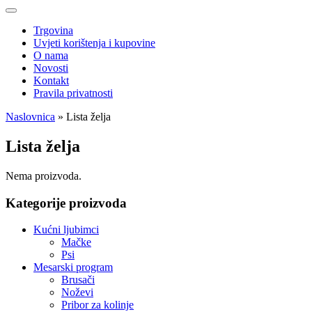
Trgovina
Uvjeti korištenja i kupovine
O nama
Novosti
Kontakt
Pravila privatnosti
Naslovnica
»
Lista želja
Lista želja
Nema proizvoda.
Kategorije proizvoda
Kućni ljubimci
Mačke
Psi
Mesarski program
Brusači
Noževi
Pribor za kolinje