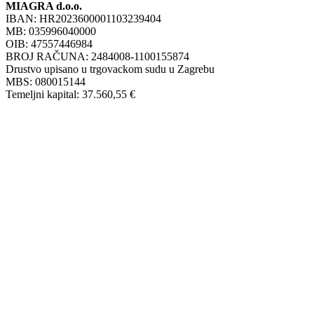
MIAGRA d.o.o.
IBAN: HR2023600001103239404
MB: 035996040000
OIB: 47557446984
BROJ RAČUNA: 2484008-1100155874
Drustvo upisano u trgovackom sudu u Zagrebu
MBS: 080015144
Temeljni kapital: 37.560,55 €