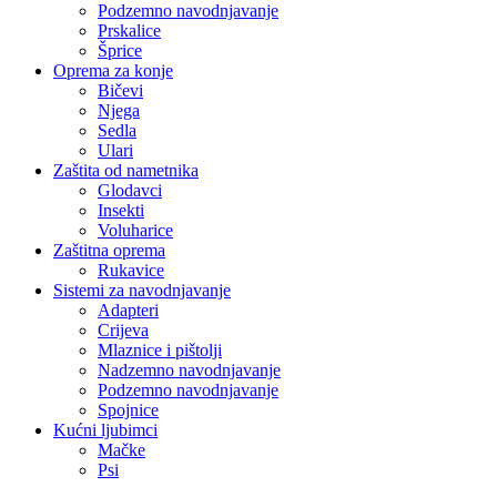
Podzemno navodnjavanje
Prskalice
Šprice
Oprema za konje
Bičevi
Njega
Sedla
Ulari
Zaštita od nametnika
Glodavci
Insekti
Voluharice
Zaštitna oprema
Rukavice
Sistemi za navodnjavanje
Adapteri
Crijeva
Mlaznice i pištolji
Nadzemno navodnjavanje
Podzemno navodnjavanje
Spojnice
Kućni ljubimci
Mačke
Psi