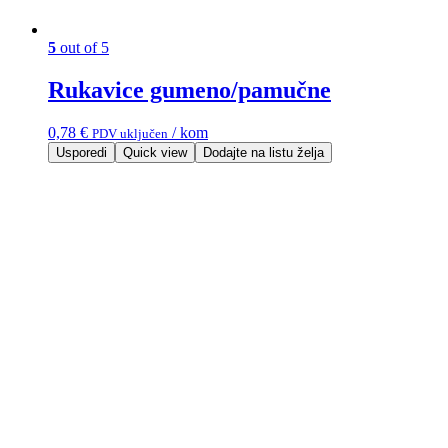
5
out of 5
Rukavice gumeno/pamučne
0,78
€
/ kom
PDV uključen
Usporedi
Quick view
Dodajte na listu želja