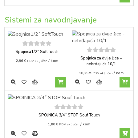
Sistemi za navodnjavanje
5
out of
Spojnica1/2˝ SoftTouch
5
5
out of
Spojnica za dvije žice –
2,96
€
/ kom
PDV uključen
5
nehrđajuća 10/1
10,25
€
/ kom
PDV uključen
5
out of
SPOJNICA 3/4˝ STOP Souf Touch
5
1,80
€
/ kom
PDV uključen