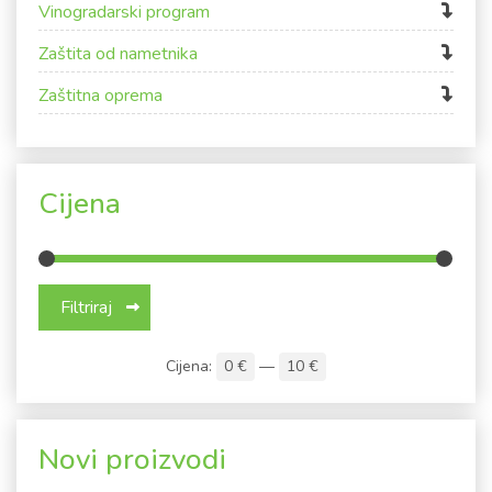
Vinogradarski program
Zaštita od nametnika
Zaštitna oprema
Cijena
Min cijena
Maks cijena
Filtriraj
Cijena:
0 €
—
10 €
Novi proizvodi