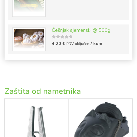
Češnjak sjemenski @ 500g
5
out of
4,20
€
/ kom
PDV uključen
5
Zaštita od nametnika