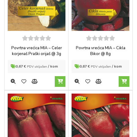
5
out of
5
out of
Povrtna vrećica MIA – Celer
Povrtna vrećica MIA – Cikla
5
5
korjenaš Praški orijaš @ 3g
Bikor @ 8g
0,67
€
/ kom
0,67
€
/ kom
PDV uključen
PDV uključen