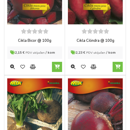
5
out of
5
out of
Cikla Bicor @ 100g
Cikla Cilindra @ 100g
5
5
2,15
€
/ kom
2,23
€
/ kom
PDV uključen
PDV uključen