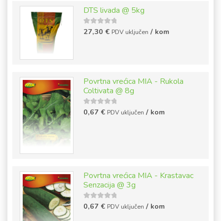
DTS livada @ 5kg
5
out of
27,30
€
/ kom
PDV uključen
5
Povrtna vrećica MIA - Rukola
Coltivata @ 8g
5
out of
0,67
€
/ kom
PDV uključen
5
Povrtna vrećica MIA - Krastavac
Senzacija @ 3g
5
out of
0,67
€
/ kom
PDV uključen
5