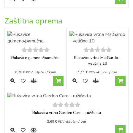
Zaštitna oprema
5
out of
5
out of
Rukavice gumeno/pamučne
Rukavica vrtna MalGardo –
5
5
veličina 10
0,78
€
/ kom
1,11
€
/ par
PDV uključen
PDV uključen
5
out of
Rukavica vrtna Garden Care – ružičasta
5
2,69
€
/ par
PDV uključen