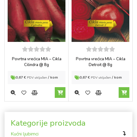
5
out of
5
out of
Povrtna vrećica MIA – Cikla
Povrtna vrećica MIA – Cikla
5
5
Cilindra @ 8g
Detroit @ 8g
0,67
€
/ kom
0,67
€
/ kom
PDV uključen
PDV uključen
Kategorije proizvoda
Kućni ljubimci