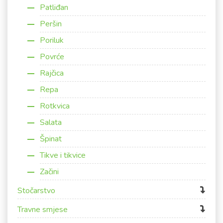
Patliđan
Peršin
Poriluk
Povrće
Rajčica
Repa
Rotkvica
Salata
Špinat
Tikve i tikvice
Začini
Stočarstvo
Travne smjese