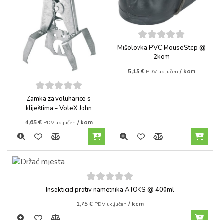
5
out of
Mišolovka PVC MouseStop @
5
2kom
5,15
€
/ kom
PDV uključen
5
out of
Zamka za voluharice s
5
kliještima – VoleX John
4,65
€
/ kom
PDV uključen
5
out of
Insekticid protiv nametnika ATOKS @ 400ml
5
1,75
€
/ kom
PDV uključen