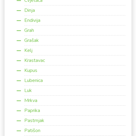
Cvjetača
Dinja
Endivija
Grah
Grašak
Kelj
Krastavac
Kupus
Lubenica
Luk
Mrkva
Paprika
Pastrnjak
Patišon