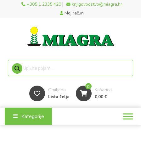
+385 1 2335 420
knjigovodstvo@miagra.hr
Moj račun
Products search
0
Omiljeno
Košarica
Lista želja
0,00
€
Kategorije