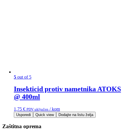
5
out of 5
Insekticid protiv nametnika ATOKS
@ 400ml
1,75
€
/ kom
PDV uključen
Usporedi
Quick view
Dodajte na listu želja
Zaštitna oprema