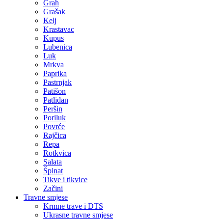
Grah
Grašak
Kelj
Krastavac
Kupus
Lubenica
Luk
Mrkva
Paprika
Pastrnjak
Patišon
Patliđan
Peršin
Poriluk
Povrće
Rajčica
Repa
Rotkvica
Salata
Špinat
Tikve i tikvice
Začini
Travne smjese
Krmne trave i DTS
Ukrasne travne smjese