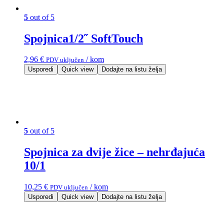
5
out of 5
Spojnica1/2˝ SoftTouch
2,96
€
/ kom
PDV uključen
Usporedi
Quick view
Dodajte na listu želja
5
out of 5
Spojnica za dvije žice – nehrđajuća
10/1
10,25
€
/ kom
PDV uključen
Usporedi
Quick view
Dodajte na listu želja