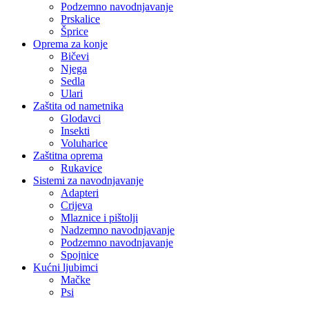
Podzemno navodnjavanje
Prskalice
Šprice
Oprema za konje
Bičevi
Njega
Sedla
Ulari
Zaštita od nametnika
Glodavci
Insekti
Voluharice
Zaštitna oprema
Rukavice
Sistemi za navodnjavanje
Adapteri
Crijeva
Mlaznice i pištolji
Nadzemno navodnjavanje
Podzemno navodnjavanje
Spojnice
Kućni ljubimci
Mačke
Psi