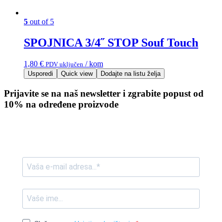
5
out of 5
SPOJNICA 3/4˝ STOP Souf Touch
1,80
€
/ kom
PDV uključen
Usporedi
Quick view
Dodajte na listu želja
Prijavite se na naš newsletter i zgrabite popust od
10% na određene proizvode