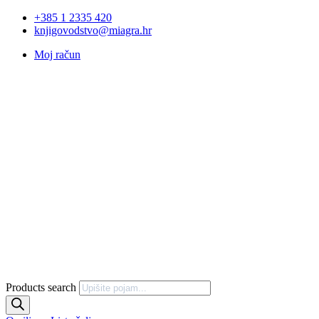
+385 1 2335 420
knjigovodstvo@miagra.hr
Moj račun
Products search