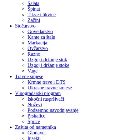
Salata
Špinat
Tikve i tikvice
Začini
Stočarstvo
Govedarstvo
Kante za štalu
Markacija
Ovčarstvo
Razno
Uzgoj i držanje stok
Uzgoj i držanje stoke
Vage
Travne smjese
Krmne trave i DTS
Ukrasne travne smjese
Vinogradarski program
Iskočni raspršivači
Noževi
Podzemno navodnjavanje
Prskalice
Šprice
Zaštita od nametnika
Glodavci
Insekti