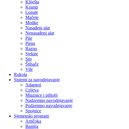
Kliješta
Kramp
Lopate
Mačete
Motike
Nasađeni alat
Nenasađeni alat
Pile
Pirun
Razno
Sjekire
Srp
Štihače
Vile
Rukola
Sistemi za navodnjavanje
Adapteri
Crijeva
Mlaznice i pištolji
Nadzemno navodnjavanje
Podzemno navodnjavanje
Spojnice
Sjemenski program
Artičoka
Bamija