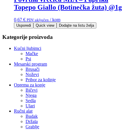
Topepo Giallo (Botinečka žuta) @1g
0,67
€
/ kom
PDV uključen
Usporedi
Quick view
Dodajte na listu želja
Kategorije proizvoda
Kućni ljubimci
Mačke
Psi
Mesarski program
Brusači
Noževi
Pribor za kolinje
Oprema za konje
Bičevi
Njega
Sedla
Ulari
Ručni alat
Budak
Držala
Grablje