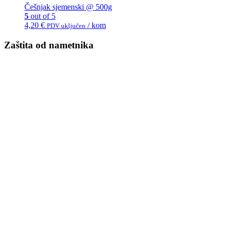
Češnjak sjemenski @ 500g
5
out of 5
4,20
€
/ kom
PDV uključen
Zaštita od nametnika