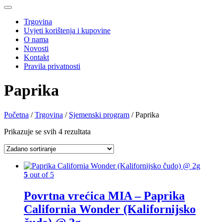
Trgovina
Uvjeti korištenja i kupovine
O nama
Novosti
Kontakt
Pravila privatnosti
Paprika
Početna
/
Trgovina
/
Sjemenski program
/ Paprika
Prikazuje se svih 4 rezultata
5
out of 5
Povrtna vrećica MIA – Paprika
California Wonder (Kalifornijsko