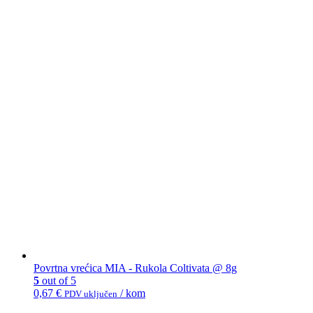
Povrtna vrećica MIA - Rukola Coltivata @ 8g
5
out of 5
0,67
€
/ kom
PDV uključen