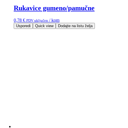
Rukavice gumeno/pamučne
0,78
€
/ kom
PDV uključen
Usporedi
Quick view
Dodajte na listu želja