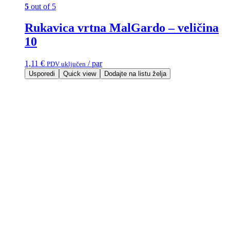
5
out of 5
Rukavica vrtna MalGardo – veličina
10
1,11
€
/ par
PDV uključen
Usporedi
Quick view
Dodajte na listu želja