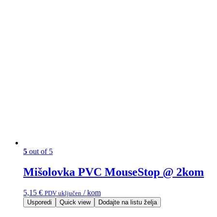
5
out of 5
Mišolovka PVC MouseStop @ 2kom
5,15
€
/ kom
PDV uključen
Usporedi
Quick view
Dodajte na listu želja