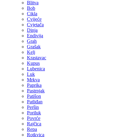
Blitva
Bob
Cikla
Cvijeće
Cvjetača
Dinja
Endivija
Grah
Grašak
Kelj
Krastavac
Kupus
Lubenica
Luk
Mrkva
Paprika
Pastrnjak
Patišon
Patliđan
Peršin
Poriluk
Povrće
Rajčica
Repa
Rotkvica