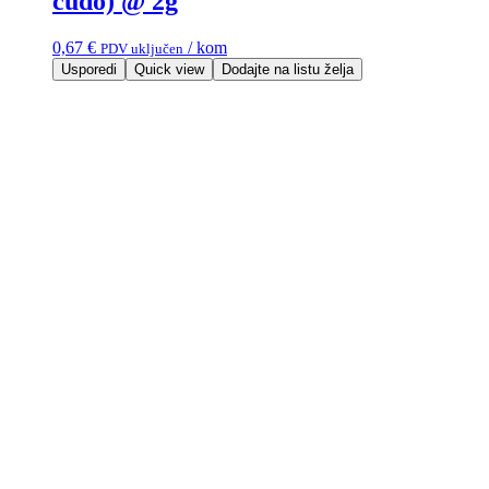
čudo) @ 2g
0,67
€
/ kom
PDV uključen
Usporedi
Quick view
Dodajte na listu želja