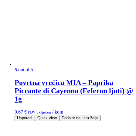
5
out of 5
Povrtna vrećica MIA – Paprika
Piccante di Cayenna (Feferon ljuti) @
1g
0,67
€
/ kom
PDV uključen
Usporedi
Quick view
Dodajte na listu želja