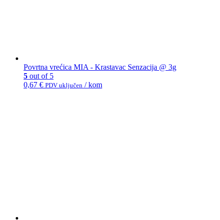
Povrtna vrećica MIA - Krastavac Senzacija @ 3g
5
out of 5
0,67
€
/ kom
PDV uključen