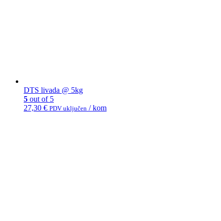
DTS livada @ 5kg
5
out of 5
27,30
€
/ kom
PDV uključen