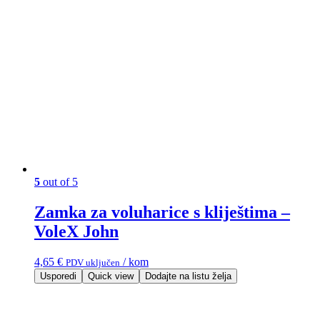
5
out of 5
Zamka za voluharice s kliještima –
VoleX John
4,65
€
/ kom
PDV uključen
Usporedi
Quick view
Dodajte na listu želja