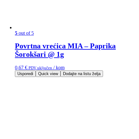
5
out of 5
Povrtna vrećica MIA – Paprika
Šorokšari @ 1g
0,67
€
/ kom
PDV uključen
Usporedi
Quick view
Dodajte na listu želja