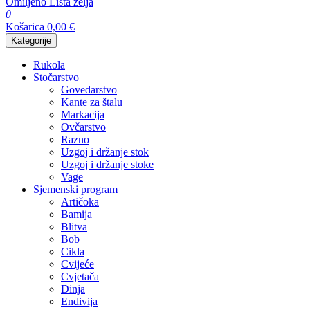
Omiljeno
Lista želja
0
Košarica
0,00
€
Kategorije
Rukola
Stočarstvo
Govedarstvo
Kante za štalu
Markacija
Ovčarstvo
Razno
Uzgoj i držanje stok
Uzgoj i držanje stoke
Vage
Sjemenski program
Artičoka
Bamija
Blitva
Bob
Cikla
Cvijeće
Cvjetača
Dinja
Endivija