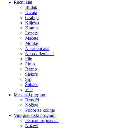
Ručni alat
Budak
Držala
Grablje
Kliješta
Kramp
Lopate
Mačete
Motike
Nasađeni alat
Nenasađeni alat
Pile
Pirun
Razno
Sjekire
Srp
Štihače
Vile
Mesarski program
Brusači
Noževi
Pribor za kolinje
Vinogradarski program
Iskočni raspršivači
Noževi