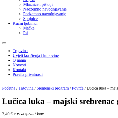
Mlaznice i pištolji
Nadzemno navodnjavanje
Podzemno navodnjavanje
Spojnice
Kućni ljubimci
Mačke
Psi
Trgovina
Uvjeti korištenja i kupovine
O nama
Novosti
Kontakt
Pravila privatnosti
Početna
/
Trgovina
/
Sjemenski program
/
Povrće
/ Lučica luka – maj
Lučica luka – majski srebrenac
2,40
€
/ kom
PDV uključen