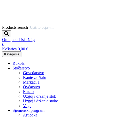
Products search
Omiljeno
Lista želja
0
Košarica
0,00
€
Kategorije
Rukola
Stočarstvo
Govedarstvo
Kante za štalu
Markacija
Ovčarstvo
Razno
Uzgoj i držanje stok
Uzgoj i držanje stoke
Vage
Sjemenski program
Artičoka