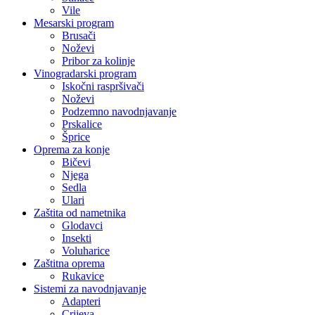
Vile
Mesarski program
Brusači
Noževi
Pribor za kolinje
Vinogradarski program
Iskočni raspršivači
Noževi
Podzemno navodnjavanje
Prskalice
Šprice
Oprema za konje
Bičevi
Njega
Sedla
Ulari
Zaštita od nametnika
Glodavci
Insekti
Voluharice
Zaštitna oprema
Rukavice
Sistemi za navodnjavanje
Adapteri
Crijeva