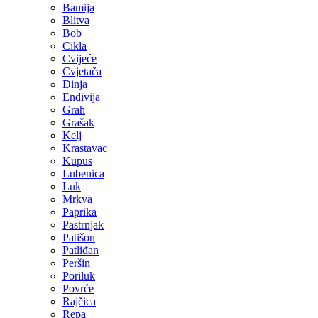
Bamija
Blitva
Bob
Cikla
Cvijeće
Cvjetača
Dinja
Endivija
Grah
Grašak
Kelj
Krastavac
Kupus
Lubenica
Luk
Mrkva
Paprika
Pastrnjak
Patišon
Patliđan
Peršin
Poriluk
Povrće
Rajčica
Repa