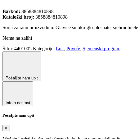
Barkod:
3858884810898
Kataloški broj:
3858884810898
Sorta za ranu proizvodnju. Glavice su okruglo-plosnate, srebrnobijele b
Nema na zalihi
Šifra:
4401005
Kategorije:
Luk
,
Povrće
,
Sjemenski program
Pošaljite nam upit
Info o dostavi
Pošaljite nam upit
×
Možete koristiti našu web formu kako biste nam poslali upit: