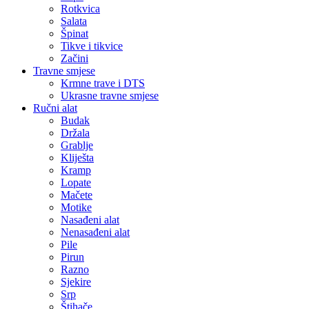
Rotkvica
Salata
Špinat
Tikve i tikvice
Začini
Travne smjese
Krmne trave i DTS
Ukrasne travne smjese
Ručni alat
Budak
Držala
Grablje
Kliješta
Kramp
Lopate
Mačete
Motike
Nasađeni alat
Nenasađeni alat
Pile
Pirun
Razno
Sjekire
Srp
Štihače