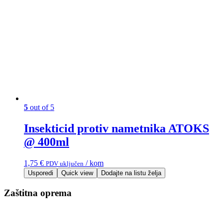
5
out of 5
Insekticid protiv nametnika ATOKS
@ 400ml
1,75
€
/ kom
PDV uključen
Usporedi
Quick view
Dodajte na listu želja
Zaštitna oprema