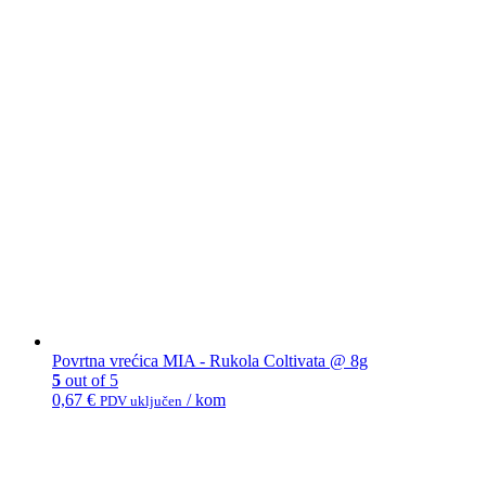
Povrtna vrećica MIA - Rukola Coltivata @ 8g
5
out of 5
0,67
€
/ kom
PDV uključen