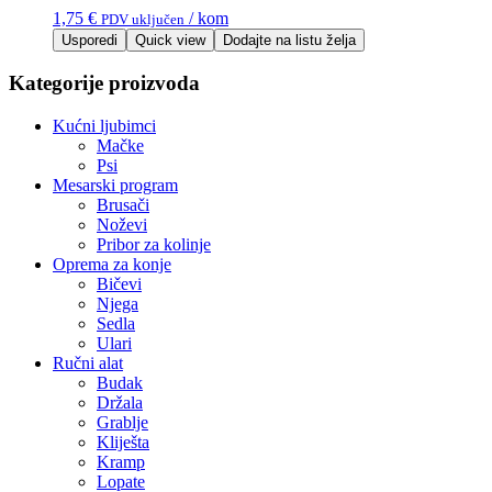
1,75
€
/ kom
PDV uključen
Usporedi
Quick view
Dodajte na listu želja
Kategorije proizvoda
Kućni ljubimci
Mačke
Psi
Mesarski program
Brusači
Noževi
Pribor za kolinje
Oprema za konje
Bičevi
Njega
Sedla
Ulari
Ručni alat
Budak
Držala
Grablje
Kliješta
Kramp
Lopate