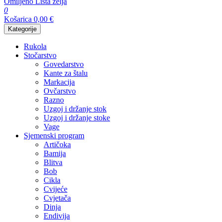
Omiljeno
Lista želja
0
Košarica
0,00
€
Kategorije
Rukola
Stočarstvo
Govedarstvo
Kante za štalu
Markacija
Ovčarstvo
Razno
Uzgoj i držanje stok
Uzgoj i držanje stoke
Vage
Sjemenski program
Artičoka
Bamija
Blitva
Bob
Cikla
Cvijeće
Cvjetača
Dinja
Endivija