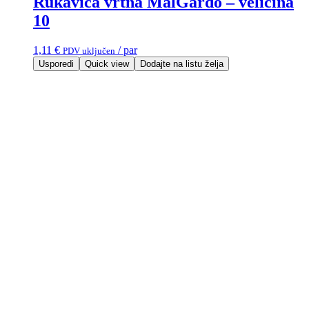
Rukavica vrtna MalGardo – veličina
10
1,11
€
/ par
PDV uključen
Usporedi
Quick view
Dodajte na listu želja