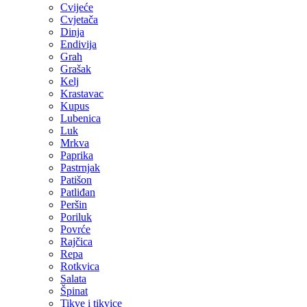
Cvijeće
Cvjetača
Dinja
Endivija
Grah
Grašak
Kelj
Krastavac
Kupus
Lubenica
Luk
Mrkva
Paprika
Pastrnjak
Patišon
Patliđan
Peršin
Poriluk
Povrće
Rajčica
Repa
Rotkvica
Salata
Špinat
Tikve i tikvice