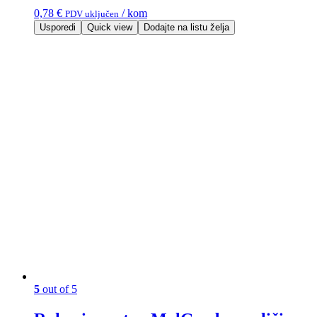
0,78
€
/ kom
PDV uključen
Usporedi
Quick view
Dodajte na listu želja
5
out of 5