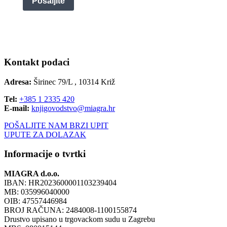
Pošaljite
Kontakt podaci
Adresa:
Širinec 79/L , 10314 Križ
Tel:
+385 1 2335 420
E-mail:
knjigovodstvo@miagra.hr
POŠALJITE NAM BRZI UPIT
UPUTE ZA DOLAZAK
Informacije o tvrtki
MIAGRA d.o.o.
IBAN: HR2023600001103239404
MB: 035996040000
OIB: 47557446984
BROJ RAČUNA: 2484008-1100155874
Drustvo upisano u trgovackom sudu u Zagrebu