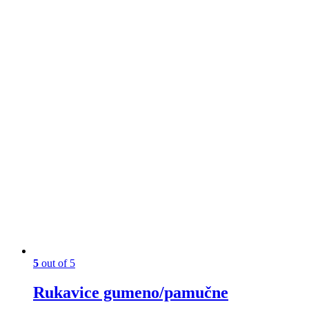
5
out of 5
Rukavice gumeno/pamučne