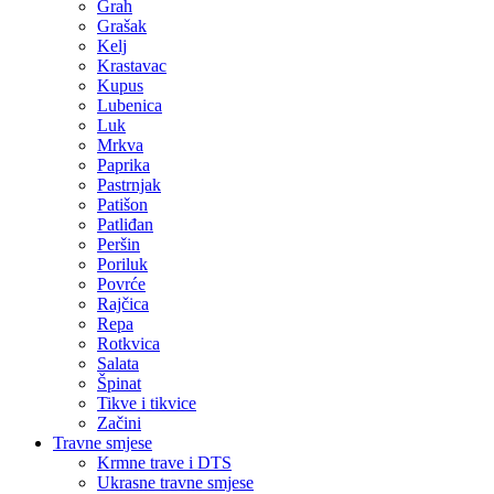
Grah
Grašak
Kelj
Krastavac
Kupus
Lubenica
Luk
Mrkva
Paprika
Pastrnjak
Patišon
Patliđan
Peršin
Poriluk
Povrće
Rajčica
Repa
Rotkvica
Salata
Špinat
Tikve i tikvice
Začini
Travne smjese
Krmne trave i DTS
Ukrasne travne smjese