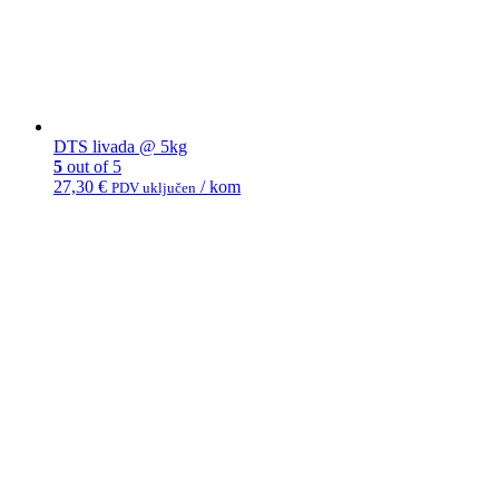
DTS livada @ 5kg
5
out of 5
27,30
€
/ kom
PDV uključen