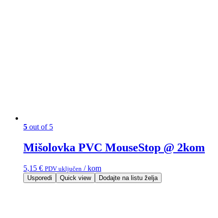
5
out of 5
Mišolovka PVC MouseStop @ 2kom
5,15
€
/ kom
PDV uključen
Usporedi
Quick view
Dodajte na listu želja