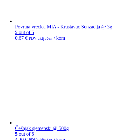
Povrtna vrećica MIA - Krastavac Senzacija @ 3g
5
out of 5
0,67
€
/ kom
PDV uključen
Češnjak sjemenski @ 500g
5
out of 5
4,20
€
/ kom
PDV uključen