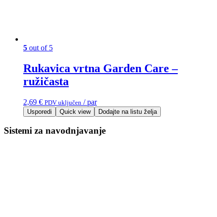
5
out of 5
Rukavica vrtna Garden Care –
ružičasta
2,69
€
/ par
PDV uključen
Usporedi
Quick view
Dodajte na listu želja
Sistemi za navodnjavanje