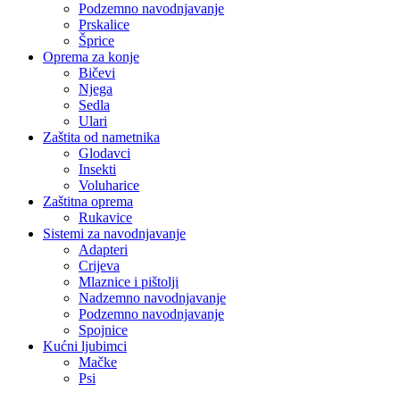
Podzemno navodnjavanje
Prskalice
Šprice
Oprema za konje
Bičevi
Njega
Sedla
Ulari
Zaštita od nametnika
Glodavci
Insekti
Voluharice
Zaštitna oprema
Rukavice
Sistemi za navodnjavanje
Adapteri
Crijeva
Mlaznice i pištolji
Nadzemno navodnjavanje
Podzemno navodnjavanje
Spojnice
Kućni ljubimci
Mačke
Psi