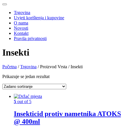
Trgovina
Uvjeti korištenja i kupovine
O nama
Novosti
Kontakt
Pravila privatnosti
Insekti
Početna
/
Trgovina
/ Proizvod Vrsta / Insekti
Prikazuje se jedan rezultat
5
out of 5
Insekticid protiv nametnika ATOKS
@ 400ml