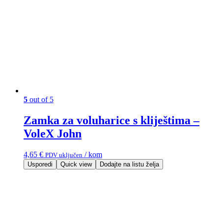
5
out of 5
Zamka za voluharice s kliještima –
VoleX John
4,65
€
/ kom
PDV uključen
Usporedi
Quick view
Dodajte na listu želja