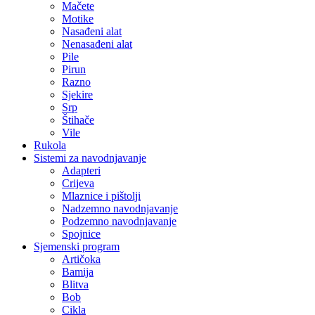
Mačete
Motike
Nasađeni alat
Nenasađeni alat
Pile
Pirun
Razno
Sjekire
Srp
Štihače
Vile
Rukola
Sistemi za navodnjavanje
Adapteri
Crijeva
Mlaznice i pištolji
Nadzemno navodnjavanje
Podzemno navodnjavanje
Spojnice
Sjemenski program
Artičoka
Bamija
Blitva
Bob
Cikla