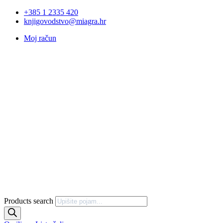
+385 1 2335 420
knjigovodstvo@miagra.hr
Moj račun
Products search