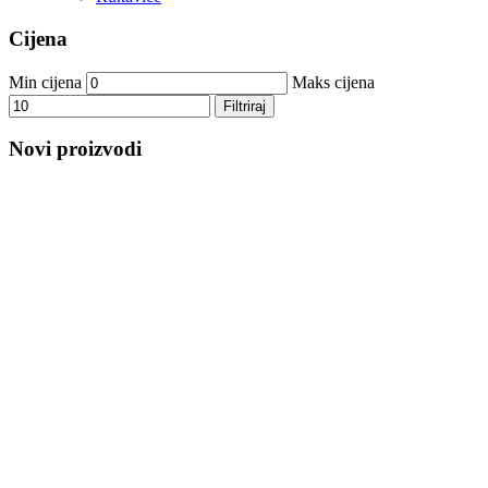
Cijena
Min cijena
Maks cijena
Filtriraj
Novi proizvodi