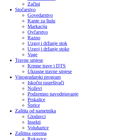
Začini
Stočarstvo
Govedarstvo
Kante za štalu
Markacija
Ovčarstvo
Razno
Uzgoj i držanje stok
Uzgoj i držanje stoke
Vage
Travne smjese
Krmne trave i DTS
Ukrasne travne smjese
Vinogradarski program
Iskočni raspršivači
Noževi
Podzemno navodnjavanje
Prskalice
Šprice
Zaštita od nametnika
Glodavci
Insekti
Voluharice
Zaštitna oprema
Rukavice