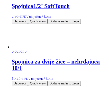
Spojnica1/2˝ SoftTouch
2,96
€
/ kom
PDV uključen
Usporedi
Quick view
Dodajte na listu želja
5
out of 5
Spojnica za dvije žice – nehrđajuća
10/1
10,25
€
/ kom
PDV uključen
Usporedi
Quick view
Dodajte na listu želja