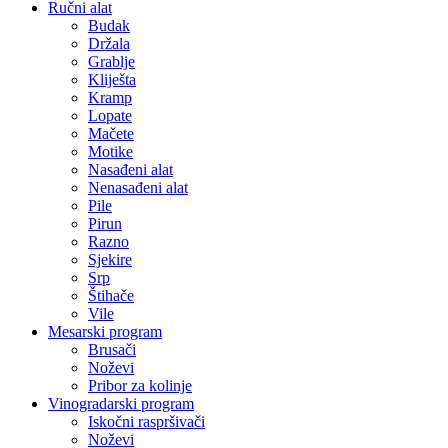
Ručni alat
Budak
Držala
Grablje
Kliješta
Kramp
Lopate
Mačete
Motike
Nasađeni alat
Nenasađeni alat
Pile
Pirun
Razno
Sjekire
Srp
Štihače
Vile
Mesarski program
Brusači
Noževi
Pribor za kolinje
Vinogradarski program
Iskočni raspršivači
Noževi