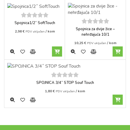
5
out of
Spojnica1/2˝ SoftTouch
5
5
out of
Spojnica za dvije žice –
2,96
€
/ kom
PDV uključen
5
nehrđajuća 10/1
10,25
€
/ kom
PDV uključen
5
out of
SPOJNICA 3/4˝ STOP Souf Touch
5
1,80
€
/ kom
PDV uključen