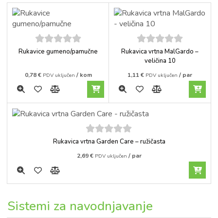
5
out of
5
out of
Rukavice gumeno/pamučne
Rukavica vrtna MalGardo –
5
5
veličina 10
0,78
€
/ kom
1,11
€
/ par
PDV uključen
PDV uključen
5
out of
Rukavica vrtna Garden Care – ružičasta
5
2,69
€
/ par
PDV uključen
Sistemi za navodnjavanje