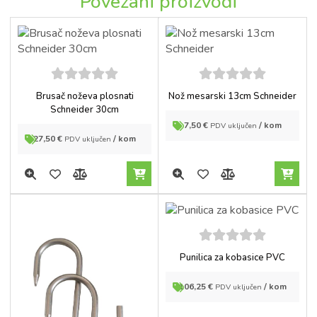
Povezani proizvodi
5
out of
5
out of
Brusač noževa plosnati
Nož mesarski 13cm Schneider
5
5
Schneider 30cm
7,50
€
/ kom
PDV uključen
27,50
€
/ kom
PDV uključen
5
out of
Punilica za kobasice PVC
5
106,25
€
/ kom
PDV uključen