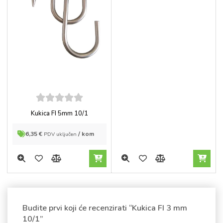
5
out of
Kukica FI 5mm 10/1
5
6,35
€
/ kom
PDV uključen
Budite prvi koji će recenzirati “Kukica FI 3 mm
10/1”