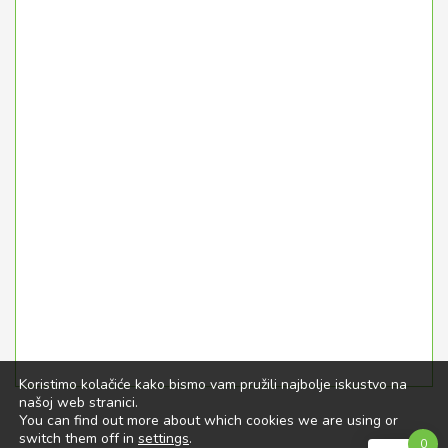
Koristimo kolačiće kako bismo vam pružili najbolje iskustvo na
našoj web stranici.
You can find out more about which cookies we are using or
switch them off in
settings
.
0