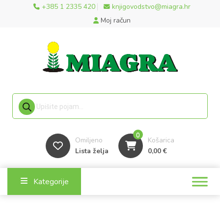
+385 1 2335 420
knjigovodstvo@miagra.hr
Moj račun
Products search
0
Omiljeno
Košarica
Lista želja
0,00
€
Kategorije