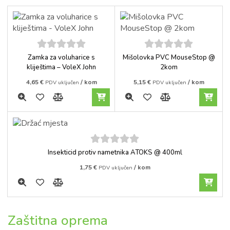
5
out of
5
out of
Zamka za voluharice s
Mišolovka PVC MouseStop @
5
5
kliještima – VoleX John
2kom
4,65
€
/ kom
5,15
€
/ kom
PDV uključen
PDV uključen
5
out of
Insekticid protiv nametnika ATOKS @ 400ml
5
1,75
€
/ kom
PDV uključen
Zaštitna oprema