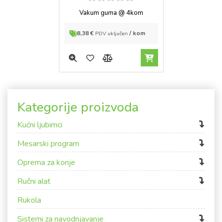
5
out of
Vakum guma @ 4kom
5
8,38
€
/ kom
PDV uključen
Kategorije proizvoda
Kućni ljubimci
Mesarski program
Oprema za konje
Ručni alat
Rukola
Sistemi za navodnjavanje