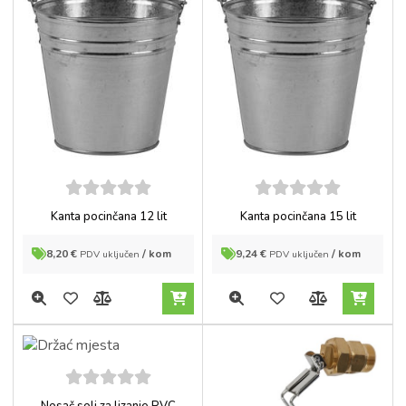
5
out of
5
out of
Kanta pocinčana 12 lit
Kanta pocinčana 15 lit
5
5
8,20
€
/ kom
9,24
€
/ kom
PDV uključen
PDV uključen
5
out of
Nosač soli za lizanje PVC