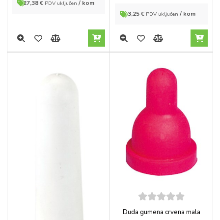
27,38
€
/ kom
PDV uključen
3,25
€
/ kom
PDV uključen
5
out of
Duda gumena crvena mala
5