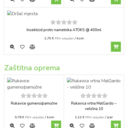
5
out of
Insekticid protiv nametnika ATOKS @ 400ml
5
1,75
€
/ kom
PDV uključen
Zaštitna oprema
5
out of
5
out of
Rukavice gumeno/pamučne
Rukavica vrtna MalGardo –
5
5
veličina 10
0,78
€
/ kom
1,11
€
/ par
PDV uključen
PDV uključen