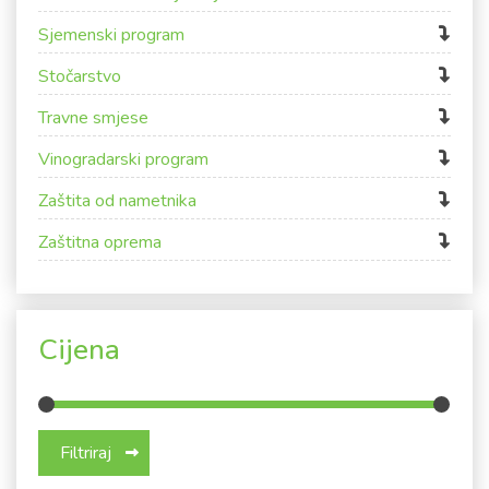
Sjemenski program
Stočarstvo
Travne smjese
Vinogradarski program
Zaštita od nametnika
Zaštitna oprema
Cijena
Min cijena
Maks cijena
Filtriraj