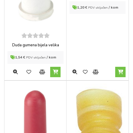
1,20
€
/ kom
PDV uključen
5
out of
Duda gumena bijela velika
5
1,54
€
/ kom
PDV uključen