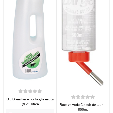
5
out of
Big Drencher – pojilica/hranilica
5
5
out of
@ 2,5 litara
Boca za vodu Classic de luxe –
5
600ml