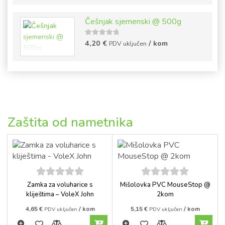
Češnjak sjemenski @ 500g
5
out of
4,20
€
/ kom
PDV uključen
5
Zaštita od nametnika
5
out of
5
out of
Zamka za voluharice s
Mišolovka PVC MouseStop @
5
5
kliještima – VoleX John
2kom
4,65
€
/ kom
5,15
€
/ kom
PDV uključen
PDV uključen