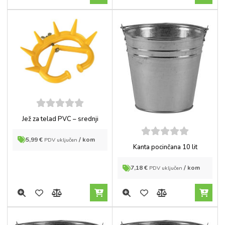
5
out of
Jež za telad PVC – srednji
5
5,99
€
/ kom
PDV uključen
5
out of
Kanta pocinčana 10 lit
5
7,18
€
/ kom
PDV uključen