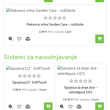
5
out of
Rukavica vrtna Garden Care – ružičasta
5
2,69
€
/ par
PDV uključen
Sistemi za navodnjavanje
5
out of
Spojnica1/2˝ SoftTouch
5
5
out of
Spojnica za dvije žice –
2,96
€
/ kom
PDV uključen
5
nehrđajuća 10/1
10,25
€
/ kom
PDV uključen