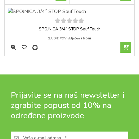
5
out of
SPOJNICA 3/4˝ STOP Souf Touch
5
1,80
€
/ kom
PDV uključen
Prijavite se na naš newsletter i
zgrabite popust od 10% na
određene proizvode