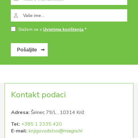
Slažem se s
Uvjetima korištenja
.
Pošaljite
Kontakt podaci
Adresa:
Širinec 79/L , 10314 Križ
Tel:
+385 1 2335 420
E-mail:
knjigovodstvo@miagra.hr