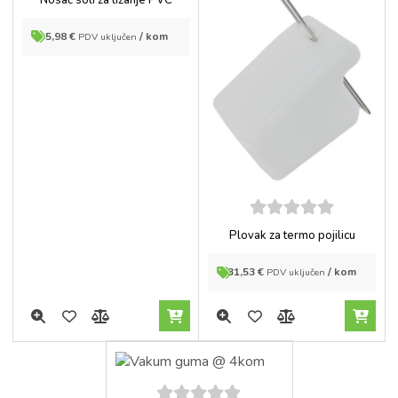
5
5,98
€
/ kom
PDV uključen
5
out of
Plovak za termo pojilicu
5
31,53
€
/ kom
PDV uključen