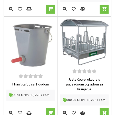
5
out of
Jasle četverokutne s
5
5
out of
Hranilica 8L sa 1 dudom
palisadnom ogradom za
5
hranjenje
11,63
€
/ kom
PDV uključen
2.000,01
€
/ kom
PDV uključen