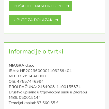
POŠALJITE NAM BRZI UPIT
UPUTE ZA DOLAZAK
Informacije o tvrtki
MIAGRA d.o.o.
IBAN: HR2023600001103239404
MB: 035996040000
OIB: 47557446984
BROJ RAČUNA: 2484008-1100155874
Drustvo upisano u trgovackom sudu u Zagrebu
MBS: 080015144
Temeljni kapital: 37.560,55 €