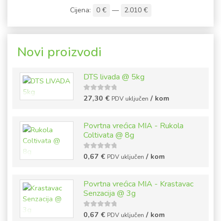
Cijena:
0 €
—
2.010 €
Novi proizvodi
DTS livada @ 5kg
5
out of
27,30
€
/ kom
PDV uključen
5
Povrtna vrećica MIA - Rukola
Coltivata @ 8g
5
out of
0,67
€
/ kom
PDV uključen
5
Povrtna vrećica MIA - Krastavac
Senzacija @ 3g
5
out of
0,67
€
/ kom
PDV uključen
5