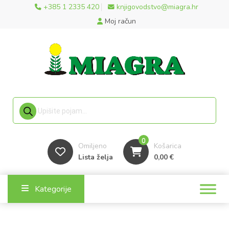
+385 1 2335 420
knjigovodstvo@miagra.hr
Moj račun
Products search
0
Omiljeno
Košarica
Lista želja
0,00
€
Kategorije