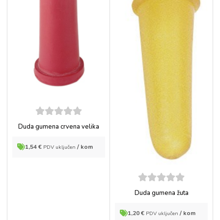
5
out of
Duda gumena crvena velika
5
1,54
€
/ kom
PDV uključen
5
out of
Duda gumena žuta
5
1,20
€
/ kom
PDV uključen