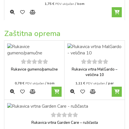
1,75
€
/ kom
PDV uključen
Zaštitna oprema
5
out of
5
out of
Rukavice gumeno/pamučne
Rukavica vrtna MalGardo –
5
5
veličina 10
0,78
€
/ kom
1,11
€
/ par
PDV uključen
PDV uključen
5
out of
Rukavica vrtna Garden Care – ružičasta
5