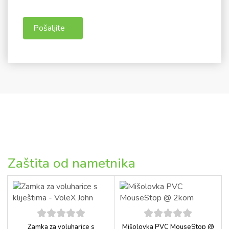
Zaštita od nametnika
5
out of
5
out of
Zamka za voluharice s
Mišolovka PVC MouseStop @