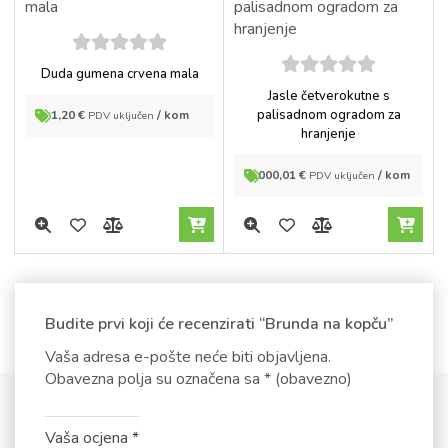
5
out of
Duda gumena crvena mala
5
5
out of
Jasle četverokutne s
5
palisadnom ogradom za
1,20
€
/ kom
PDV uključen
hranjenje
2.000,01
€
/ kom
PDV uključen
Budite prvi koji će recenzirati “Brunda na kopču”
Vaša adresa e-pošte neće biti objavljena.
Obavezna polja su označena sa
* (obavezno)
Vaša ocjena
*