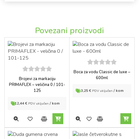
Povezani proizvodi
5
out of
Boca za vodu Classic de luxe –
5
5
out of
600ml
Brojevi za markaciju
5
PRIMAFLEX – veličina 0 / 101-
125
3,25
€
/ kom
PDV uključen
12,44
€
/ kom
PDV uključen