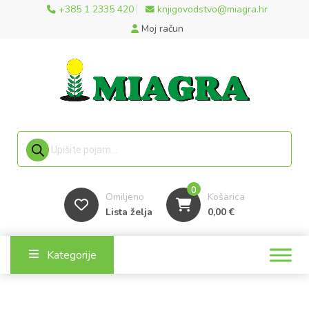
+385 1 2335 420
knjigovodstvo@miagra.hr
Moj račun
Products search
0
Omiljeno
Košarica
Lista želja
0,00
€
Kategorije