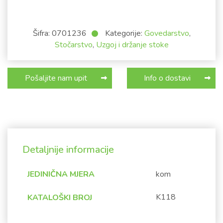
Šifra:
0701236
Kategorije:
Govedarstvo
,
Stočarstvo
,
Uzgoj i držanje stoke
Pošaljite nam upit
Info o dostavi
Detaljnije informacije
JEDINIČNA MJERA
kom
K118
KATALOŠKI BROJ