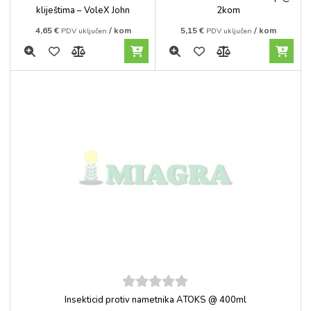
5
5
kliještima – VoleX John
2kom
4,65
€
/ kom
5,15
€
/ kom
PDV uključen
PDV uključen
5
out of
Insekticid protiv nametnika ATOKS @ 400ml
5