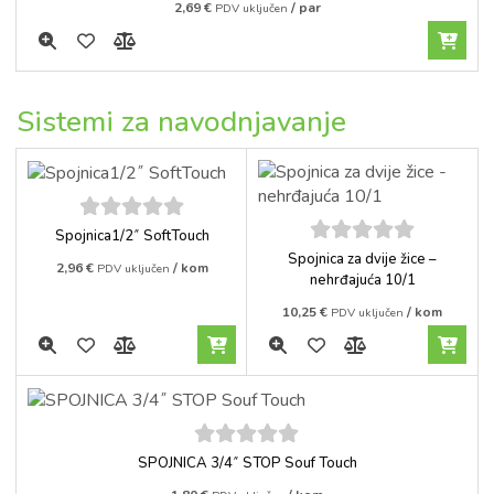
2,69
€
/ par
PDV uključen
Sistemi za navodnjavanje
5
out of
Spojnica1/2˝ SoftTouch
5
5
out of
Spojnica za dvije žice –
2,96
€
/ kom
PDV uključen
5
nehrđajuća 10/1
10,25
€
/ kom
PDV uključen
5
out of
SPOJNICA 3/4˝ STOP Souf Touch
5