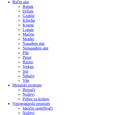
Ručni alat
Budak
Držala
Grablje
Kliješta
Kramp
Lopate
Mačete
Motike
Nasađeni alat
Nenasađeni alat
Pile
Pirun
Razno
Sjekire
Srp
Štihače
Vile
Mesarski program
Brusači
Noževi
Pribor za kolinje
Vinogradarski program
Iskočni raspršivači
Noževi