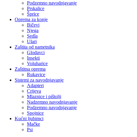
Podzemno navodnjavanje
Prskalice
Šprice
Oprema za konje
Bičevi
Njega
Sedla
Ulari
Zaštita od nametnika
Glodavci
Insekti
Voluharice
Zaštitna oprema
Rukavice
Sistemi za navodnjavanje
Adapteri
Crijeva
Mlaznice i pištolji
Nadzemno navodnjavanje
Podzemno navodnjavanje
Spojnice
Kućni ljubimci
Mačke
Psi