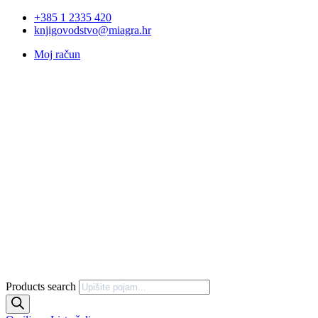
+385 1 2335 420
knjigovodstvo@miagra.hr
Moj račun
Products search