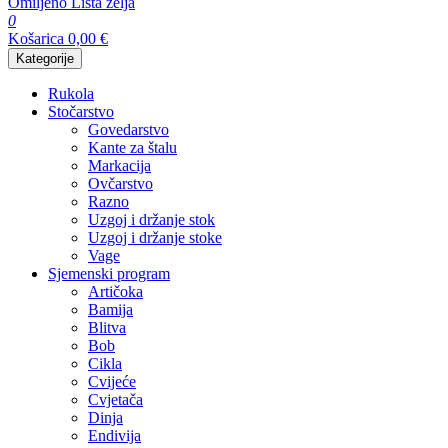
Omiljeno
Lista želja
0
Košarica
0,00
€
Kategorije
Rukola
Stočarstvo
Govedarstvo
Kante za štalu
Markacija
Ovčarstvo
Razno
Uzgoj i držanje stok
Uzgoj i držanje stoke
Vage
Sjemenski program
Artičoka
Bamija
Blitva
Bob
Cikla
Cvijeće
Cvjetača
Dinja
Endivija