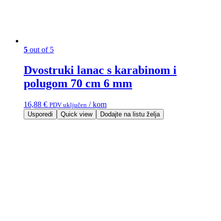
5
out of 5
Dvostruki lanac s karabinom i
polugom 70 cm 6 mm
16,88
€
/ kom
PDV uključen
Usporedi
Quick view
Dodajte na listu želja