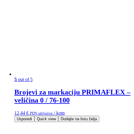
5
out of 5
Brojevi za markaciju PRIMAFLEX –
veličina 0 / 76-100
12,44
€
/ kom
PDV uključen
Usporedi
Quick view
Dodajte na listu želja