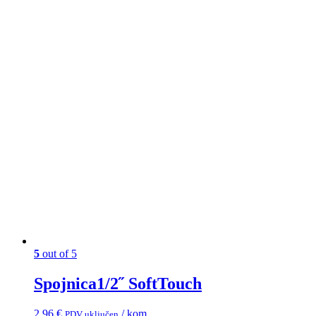
5
out of 5
Spojnica1/2˝ SoftTouch
2,96
€
/ kom
PDV uključen