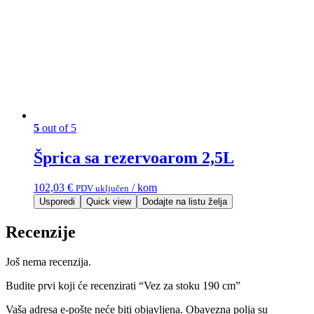
5
out of 5
Šprica sa rezervoarom 2,5L
102,03
€
/ kom
PDV uključen
Usporedi
Quick view
Dodajte na listu želja
Recenzije
Još nema recenzija.
Budite prvi koji će recenzirati “Vez za stoku 190 cm”
Vaša adresa e-pošte neće biti objavljena.
Obavezna polja su