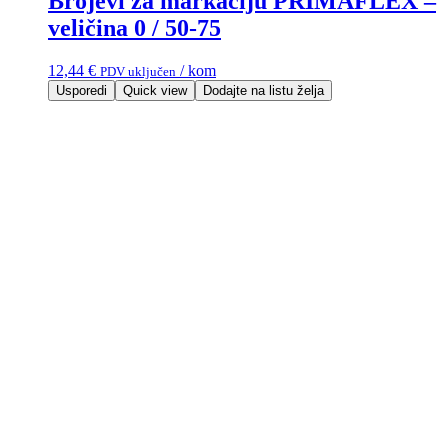
Brojevi za markaciju PRIMAFLEX –
veličina 0 / 50-75
12,44
€
/ kom
PDV uključen
Usporedi
Quick view
Dodajte na listu želja