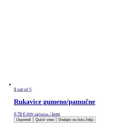
5
out of 5
Rukavice gumeno/pamučne
0,78
€
/ kom
PDV uključen
Usporedi
Quick view
Dodajte na listu želja