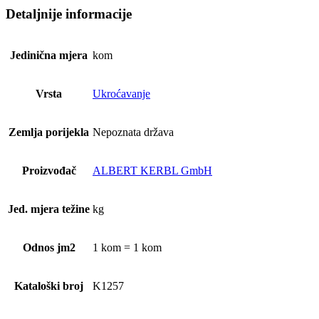
Detaljnije informacije
Jedinična mjera
kom
Vrsta
Ukroćavanje
Zemlja porijekla
Nepoznata država
Proizvođač
ALBERT KERBL GmbH
Jed. mjera težine
kg
Odnos jm2
1 kom = 1 kom
Kataloški broj
K1257