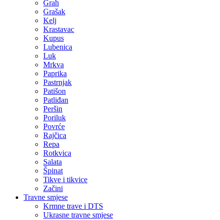
Grah
Grašak
Kelj
Krastavac
Kupus
Lubenica
Luk
Mrkva
Paprika
Pastrnjak
Patišon
Patliđan
Peršin
Poriluk
Povrće
Rajčica
Repa
Rotkvica
Salata
Špinat
Tikve i tikvice
Začini
Travne smjese
Krmne trave i DTS
Ukrasne travne smjese