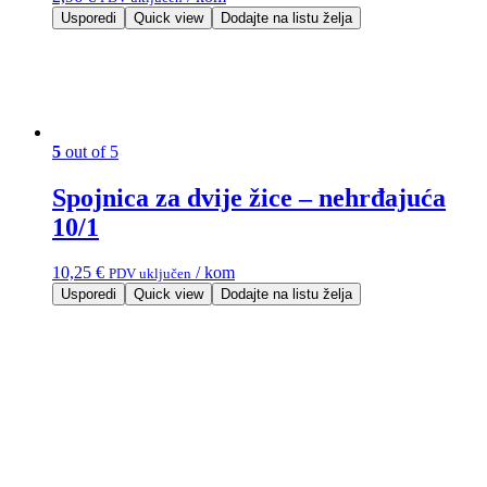
Usporedi
Quick view
Dodajte na listu želja
5
out of 5
Spojnica za dvije žice – nehrđajuća
10/1
10,25
€
/ kom
PDV uključen
Usporedi
Quick view
Dodajte na listu želja