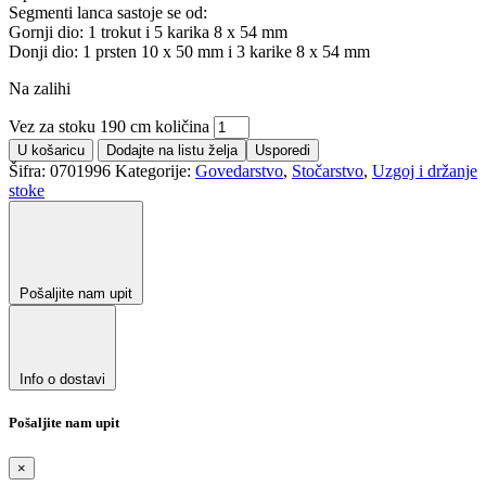
Segmenti lanca sastoje se od:
Gornji dio: 1 trokut i 5 karika 8 x 54 mm
Donji dio: 1 prsten 10 x 50 mm i 3 karike 8 x 54 mm
Na zalihi
Vez za stoku 190 cm količina
U košaricu
Dodajte na listu želja
Usporedi
Šifra:
0701996
Kategorije:
Govedarstvo
,
Stočarstvo
,
Uzgoj i držanje
stoke
Pošaljite nam upit
Info o dostavi
Pošaljite nam upit
×