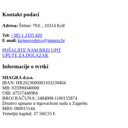
Kontakt podaci
Adresa:
Širinec 79/L , 10314 Križ
Tel:
+385 1 2335 420
E-mail:
knjigovodstvo@miagra.hr
POŠALJITE NAM BRZI UPIT
UPUTE ZA DOLAZAK
Informacije o tvrtki
MIAGRA d.o.o.
IBAN: HR2023600001103239404
MB: 035996040000
OIB: 47557446984
BROJ RAČUNA: 2484008-1100155874
Drustvo upisano u trgovackom sudu u Zagrebu
MBS: 080015144
Temeljni kapital: 37.560,55 €