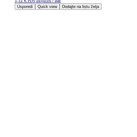
1,11
€
/ par
PDV uključen
Usporedi
Quick view
Dodajte na listu želja