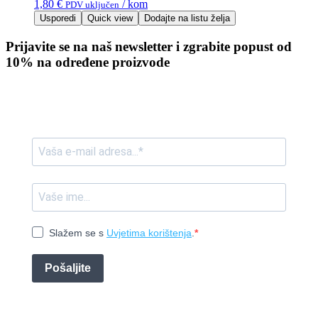
1,80
€
/ kom
PDV uključen
Usporedi
Quick view
Dodajte na listu želja
Prijavite se na naš newsletter i zgrabite popust od
10% na određene proizvode
Slažem se s
Uvjetima korištenja
.
Pošaljite