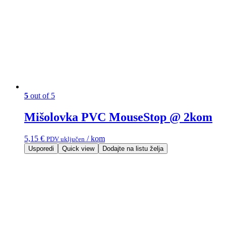
5
out of 5
Mišolovka PVC MouseStop @ 2kom
5,15
€
/ kom
PDV uključen
Usporedi
Quick view
Dodajte na listu želja