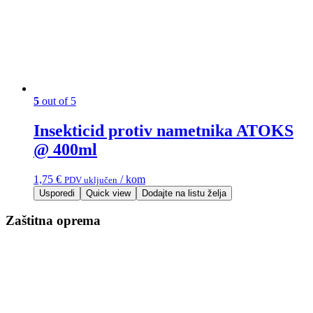
5
out of 5
Insekticid protiv nametnika ATOKS
@ 400ml
1,75
€
/ kom
PDV uključen
Usporedi
Quick view
Dodajte na listu želja
Zaštitna oprema