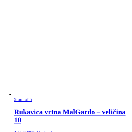
5
out of 5
Rukavica vrtna MalGardo – veličina
10