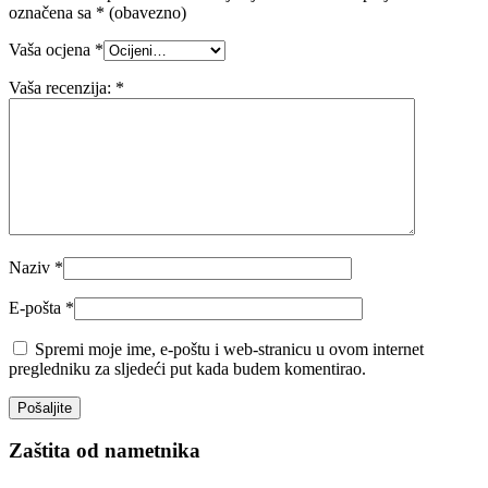
označena sa
* (obavezno)
Vaša ocjena
*
Vaša recenzija:
*
Naziv
*
E-pošta
*
Spremi moje ime, e-poštu i web-stranicu u ovom internet
pregledniku za sljedeći put kada budem komentirao.
Zaštita od nametnika