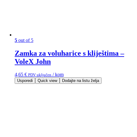
5
out of 5
Zamka za voluharice s kliještima –
VoleX John
4,65
€
/ kom
PDV uključen
Usporedi
Quick view
Dodajte na listu želja