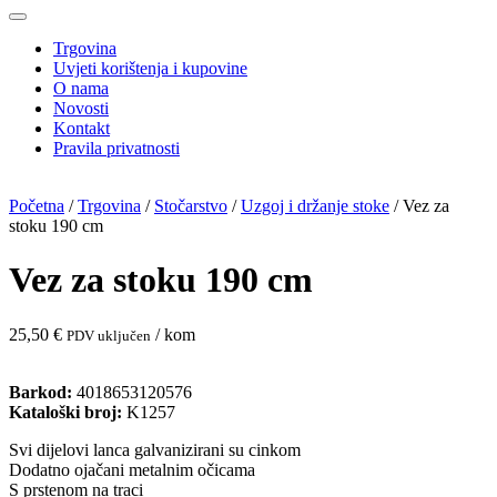
Trgovina
Uvjeti korištenja i kupovine
O nama
Novosti
Kontakt
Pravila privatnosti
Početna
/
Trgovina
/
Stočarstvo
/
Uzgoj i držanje stoke
/ Vez za
stoku 190 cm
Vez za stoku 190 cm
25,50
€
/ kom
PDV uključen
Barkod:
4018653120576
Kataloški broj:
K1257
Svi dijelovi lanca galvanizirani su cinkom
Dodatno ojačani metalnim očicama
S prstenom na traci