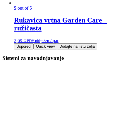
5
out of 5
Rukavica vrtna Garden Care –
ružičasta
2,69
€
/ par
PDV uključen
Usporedi
Quick view
Dodajte na listu želja
Sistemi za navodnjavanje