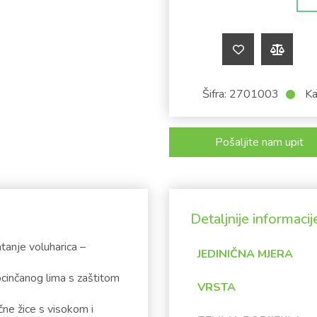
Šifra:
2701003
Ka
Pošaljite nam upit
Detaljnije informacij
tanje voluharica –
JEDINIČNA MJERA
ocinčanog lima s zaštitom
VRSTA
čne žice s visokom i