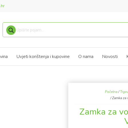
.hr
Products search
vina
Uvjeti korištenja i kupovine
O nama
Novosti
Početna
/
Trgo
/ Zamka za v
Zamka za vol