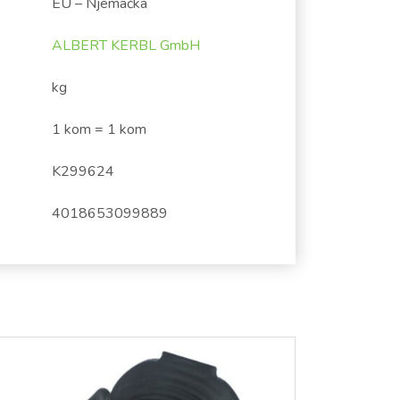
EU – Njemačka
ALBERT KERBL GmbH
kg
1 kom = 1 kom
K299624
4018653099889