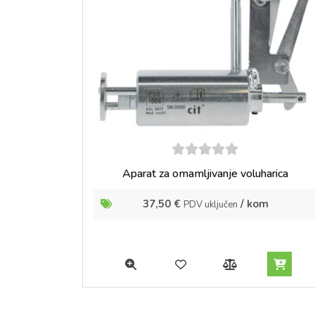
5
out of
Aparat za omamljivanje voluharica
5
37,50
€
/ kom
PDV uključen