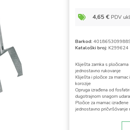
4,65
€
PDV ukl
Barkod:
401865309988
Kataloški broj:
K299624
Kliješta zamka s pločicama
jednostavno rukovanje
Kliješta i pločice za mamac
korozije
Opruga izrađena od fosfatir
dugotrajnom snagom udara
Pločice za mamac izrađene
jednostavno pričvršćivanj