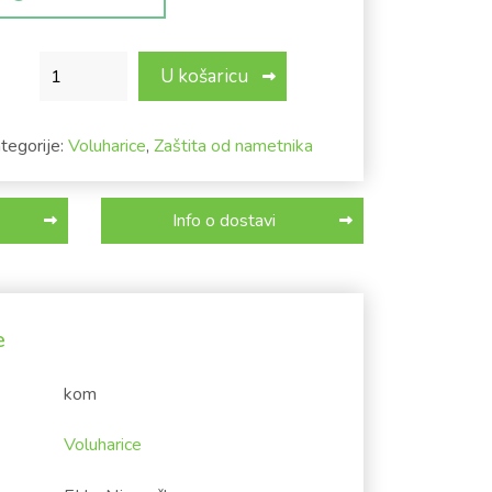
Zamka za voluharice s kliještima - VoleX John količina
U košaricu
tegorije:
Voluharice
,
Zaštita od nametnika
Info o dostavi
e
kom
Voluharice