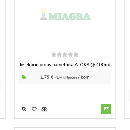
5
out of
Insekticid protiv nametnika ATOKS @ 400ml
5
1,75
€
/ kom
PDV uključen