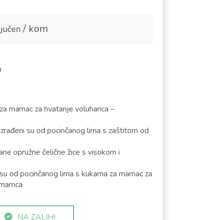
/ kom
jučen
9
 za mamac za hvatanje voluharica –
 izrađeni su od pocinčanog lima s zaštitom od
ane opružne čelične žice s visokom i
 su od pocinčanog lima s kukama za mamac za
e mamca
NA ZALIHI