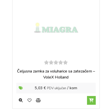
5
out of
Čeljusna zamka za voluharice sa zatezačem –
5
VoleX Holland
5,03
€
/ kom
PDV uključen