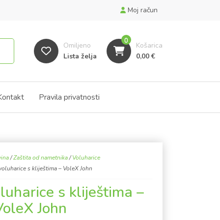
Moj račun
0
Omiljeno
Košarica
Lista želja
0,00
€
Kontakt
Pravila privatnosti
vina
/
Zaštita od nametnika
/
Voluharice
oluharice s kliještima – VoleX John
uharice s kliještima –
VoleX John