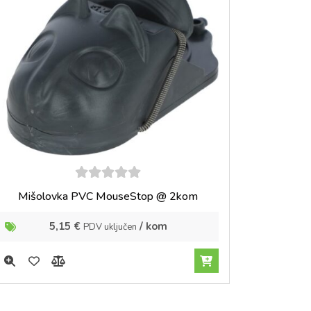
5
out of
Mišolovka PVC MouseStop @ 2kom
5
5,15
€
/ kom
PDV uključen