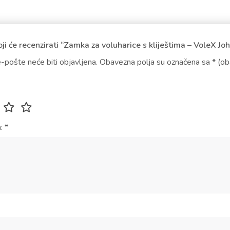
oji će recenzirati “Zamka za voluharice s kliještima – VoleX Jo
-pošte neće biti objavljena.
Obavezna polja su označena sa
* (o
a:
*