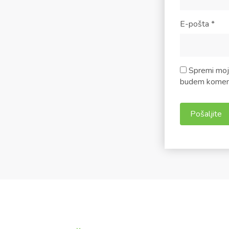
E-pošta
*
Spremi moje
budem koment