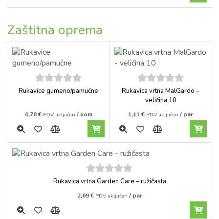
Zaštitna oprema
5
out of
5
out of
Rukavice gumeno/pamučne
Rukavica vrtna MalGardo –
5
5
veličina 10
0,78
€
/ kom
1,11
€
/ par
PDV uključen
PDV uključen
5
out of
Rukavica vrtna Garden Care – ružičasta
5
2,69
€
/ par
PDV uključen