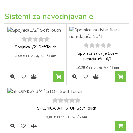
Sistemi za navodnjavanje
5
out of
Spojnica1/2˝ SoftTouch
5
5
out of
Spojnica za dvije žice –
2,96
€
/ kom
PDV uključen
5
nehrđajuća 10/1
10,25
€
/ kom
PDV uključen
5
out of
SPOJNICA 3/4˝ STOP Souf Touch
5
1,80
€
/ kom
PDV uključen