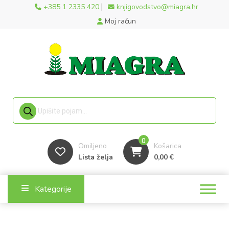
+385 1 2335 420
knjigovodstvo@miagra.hr
Moj račun
Products search
0
Omiljeno
Košarica
Lista želja
0,00
€
Kategorije