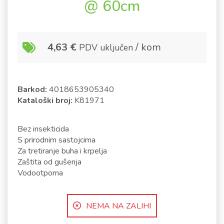
@ 60cm
4,63
€
/ kom
PDV uključen
Barkod:
4018653905340
Kataloški broj:
K81971
Bez insekticida
S prirodnim sastojcima
Za tretiranje buha i krpelja
Zaštita od gušenja
Vodootporna
NEMA NA ZALIHI