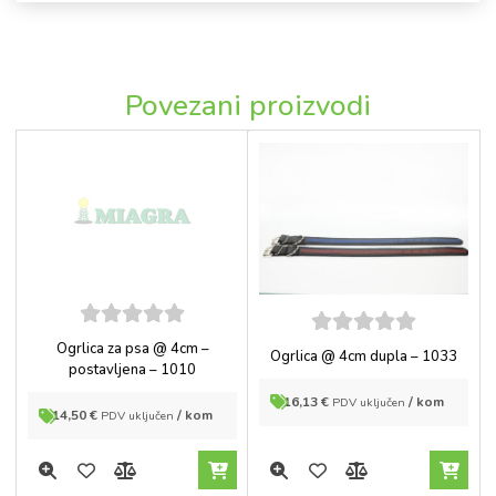
Povezani proizvodi
5
out of
Ogrlica za psa @ 4cm –
5
out of
Ogrlica @ 4cm dupla – 1033
5
5
postavljena – 1010
16,13
€
/ kom
PDV uključen
14,50
€
/ kom
PDV uključen