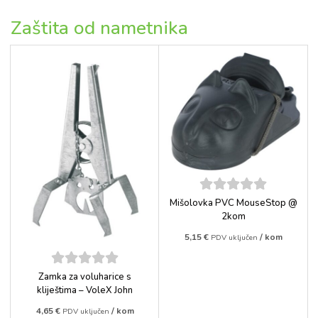
Zaštita od nametnika
5
out of
Mišolovka PVC MouseStop @
5
2kom
5,15
€
/ kom
PDV uključen
5
out of
Zamka za voluharice s
5
kliještima – VoleX John
4,65
€
/ kom
PDV uključen