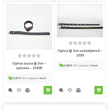
5
out of
Ogrlica @ 3cm sa bodljama K –
5
1009
5
out of
Ogrlica za psa @ 3cm –
10,88
€
/ kom
PDV uključen
5
opšivena – 1040B
9,25
€
/ kom
PDV uključen