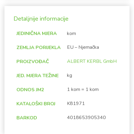
Detaljnije informacije
JEDINIČNA MJERA
kom
EU – Njemačka
ZEMLJA PORIJEKLA
ALBERT KERBL GmbH
PROIZVOĐAČ
kg
JED. MJERA TEŽINE
1 kom = 1 kom
ODNOS JM2
K81971
KATALOŠKI BROJ
4018653905340
BARKOD