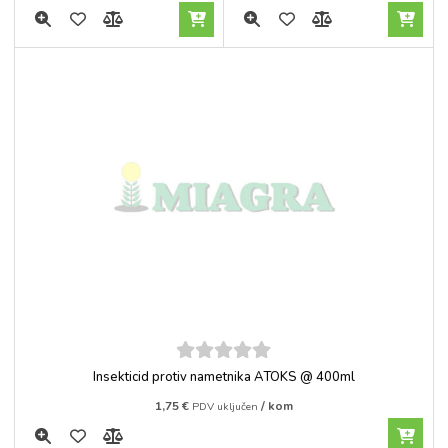
5
out of
Insekticid protiv nametnika ATOKS @ 400ml
5
1,75
€
/ kom
PDV uključen