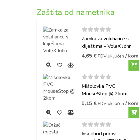
Zaštita od nametnika
5
out of
Zamka za voluharice s
5
kliještima – VoleX John
4,65
€
/ kom
PDV uključen
5
out of
Mišolovka PVC
5
MouseStop @ 2kom
5,15
€
/ kom
PDV uključen
5
out of
Insekticid protiv
5