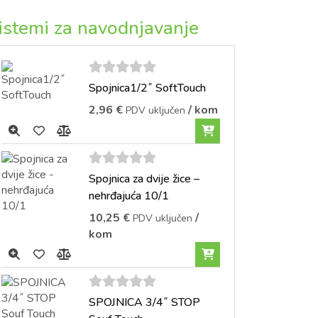
istemi za navodnjavanje
5
out of
Spojnica1/2˝ SoftTouch
5
2,96
€
/ kom
PDV uključen
5
out of
Spojnica za dvije žice –
5
nehrđajuća 10/1
10,25
€
/
PDV uključen
kom
5
out of
SPOJNICA 3/4˝ STOP
5