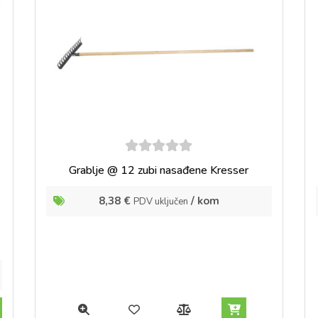
5
out of
Grablje @ 12 zubi nasađene Kresser
5
8,38
€
/ kom
PDV uključen