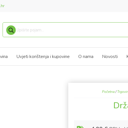
.hr
Products search
vina
Uvjeti korištenja i kupovine
O nama
Novosti
Početna
/
Trgovi
Drž