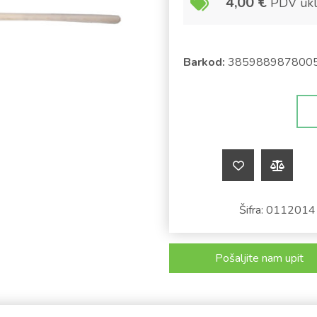
4,00
€
PDV ukl
Barkod:
385988987800
Šifra:
0112014
Pošaljite nam upit