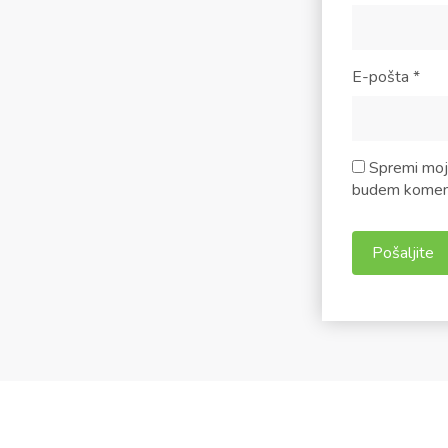
E-pošta
*
Spremi moje
budem koment