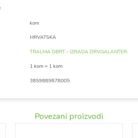
e
kom
HRVATSKA
TRALMA OBRT – IZRADA DRV.GALANTER.
1 kom = 1 kom
3859889878005
Povezani proizvodi