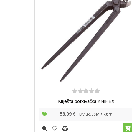
5
out of
Kliješta potkivačka KNIPEX
5
53,09
€
/ kom
PDV uključen