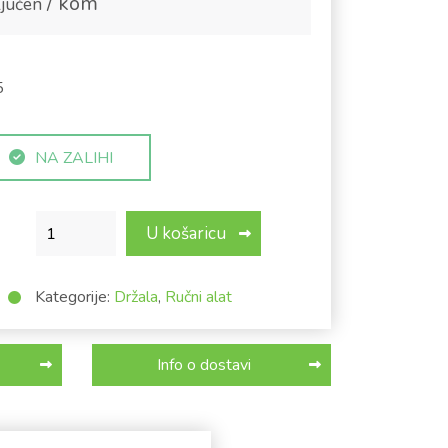
/ kom
jučen
5
NA ZALIHI
Držalo za lopatu količina
U košaricu
Kategorije:
Držala
,
Ručni alat
Info o dostavi