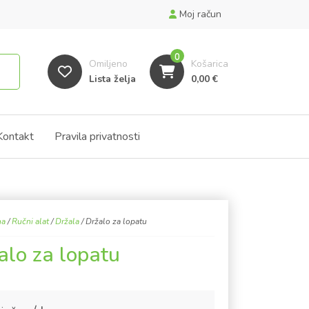
Moj račun
0
Omiljeno
Košarica
Lista želja
0,00
€
Kontakt
Pravila privatnosti
na
/
Ručni alat
/
Držala
/ Držalo za lopatu
alo za lopatu