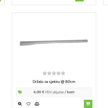
5
out of
Držalo za sjekiru @ 80cm
5
4,00
€
/ kom
PDV uključen