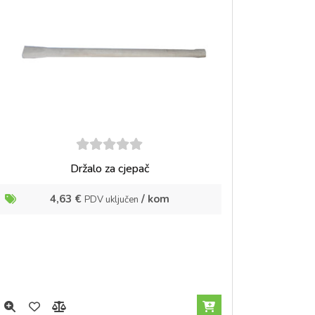
5
out of
Držalo za cjepač
5
4,63
€
/ kom
PDV uključen