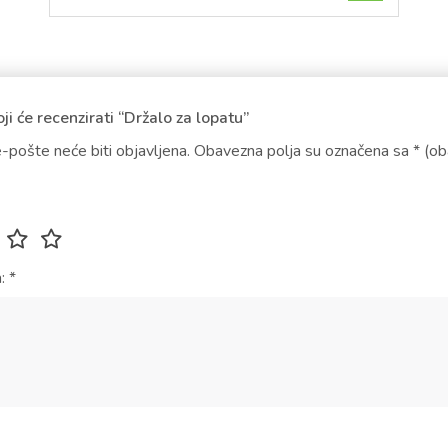
oji će recenzirati “Držalo za lopatu”
-pošte neće biti objavljena.
Obavezna polja su označena sa
* (o
a:
*