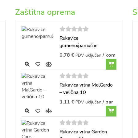
Zaštitna oprema
S
5
out of
Rukavice
5
gumeno/pamučne
0,78
€
/ kom
PDV uključen
5
out of
Rukavica vrtna MalGardo
5
– veličina 10
1,11
€
/ par
PDV uključen
5
out of
Rukavica vrtna Garden
5