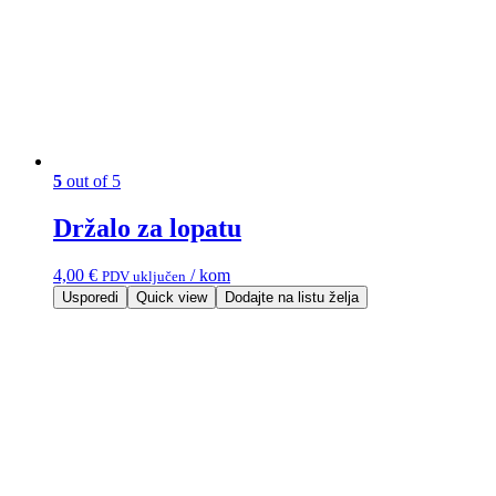
5
out of 5
Držalo za lopatu
4,00
€
/ kom
PDV uključen
Usporedi
Quick view
Dodajte na listu želja