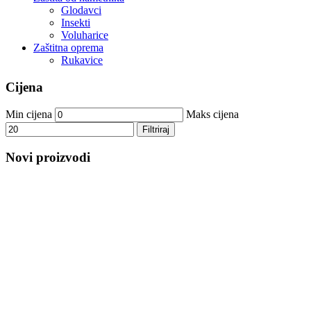
Glodavci
Insekti
Voluharice
Zaštitna oprema
Rukavice
Cijena
Min cijena
Maks cijena
Filtriraj
Novi proizvodi