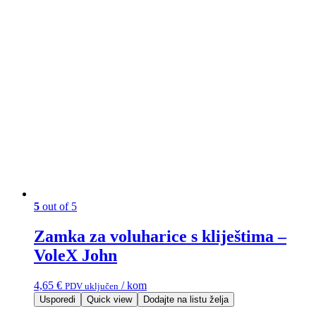
5
out of 5
Zamka za voluharice s kliještima –
VoleX John
4,65
€
/ kom
PDV uključen
Usporedi
Quick view
Dodajte na listu želja