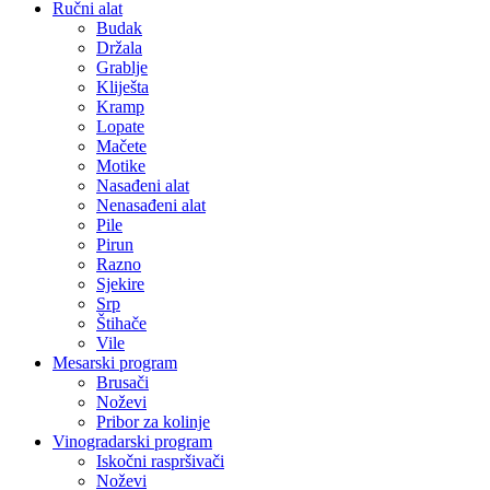
Ručni alat
Budak
Držala
Grablje
Kliješta
Kramp
Lopate
Mačete
Motike
Nasađeni alat
Nenasađeni alat
Pile
Pirun
Razno
Sjekire
Srp
Štihače
Vile
Mesarski program
Brusači
Noževi
Pribor za kolinje
Vinogradarski program
Iskočni raspršivači
Noževi