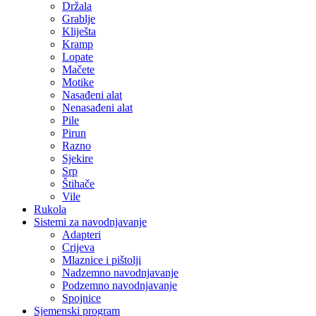
Držala
Grablje
Kliješta
Kramp
Lopate
Mačete
Motike
Nasađeni alat
Nenasađeni alat
Pile
Pirun
Razno
Sjekire
Srp
Štihače
Vile
Rukola
Sistemi za navodnjavanje
Adapteri
Crijeva
Mlaznice i pištolji
Nadzemno navodnjavanje
Podzemno navodnjavanje
Spojnice
Sjemenski program