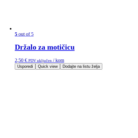
5
out of 5
Držalo za motičicu
2,50
€
/ kom
PDV uključen
Usporedi
Quick view
Dodajte na listu želja