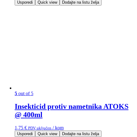
Usporedi
Quick view
Dodajte na listu želja
5
out of 5
Insekticid protiv nametnika ATOKS
@ 400ml
1,75
€
/ kom
PDV uključen
Usporedi
Quick view
Dodajte na listu želja