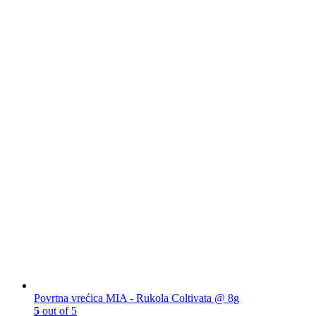
Povrtna vrećica MIA - Rukola Coltivata @ 8g
5
out of 5