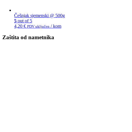
Češnjak sjemenski @ 500g
5
out of 5
4,20
€
/ kom
PDV uključen
Zaštita od nametnika