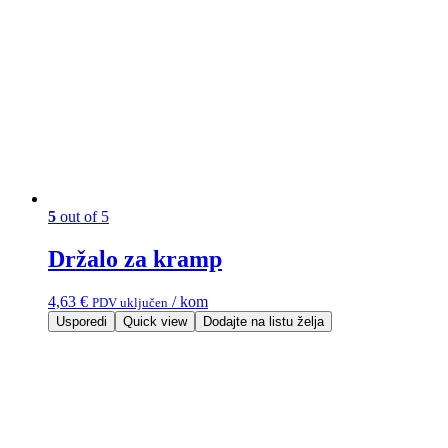
5
out of 5
Držalo za kramp
4,63
€
/ kom
PDV uključen
Usporedi
Quick view
Dodajte na listu želja