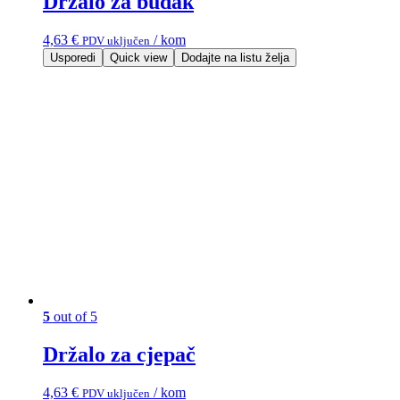
Držalo za budak
4,63
€
/ kom
PDV uključen
Usporedi
Quick view
Dodajte na listu želja
5
out of 5
Držalo za cjepač
4,63
€
/ kom
PDV uključen