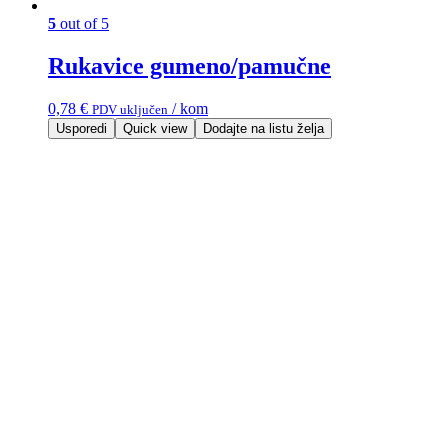
5
out of 5
Rukavice gumeno/pamučne
0,78
€
/ kom
PDV uključen
Usporedi
Quick view
Dodajte na listu želja