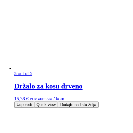
5
out of 5
Držalo za kosu drveno
15,38
€
/ kom
PDV uključen
Usporedi
Quick view
Dodajte na listu želja