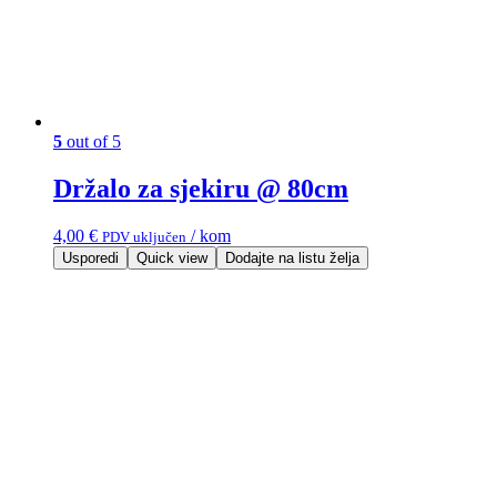
5
out of 5
Držalo za sjekiru @ 80cm
4,00
€
/ kom
PDV uključen
Usporedi
Quick view
Dodajte na listu želja