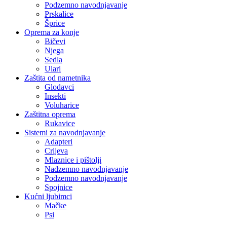
Podzemno navodnjavanje
Prskalice
Šprice
Oprema za konje
Bičevi
Njega
Sedla
Ulari
Zaštita od nametnika
Glodavci
Insekti
Voluharice
Zaštitna oprema
Rukavice
Sistemi za navodnjavanje
Adapteri
Crijeva
Mlaznice i pištolji
Nadzemno navodnjavanje
Podzemno navodnjavanje
Spojnice
Kućni ljubimci
Mačke
Psi