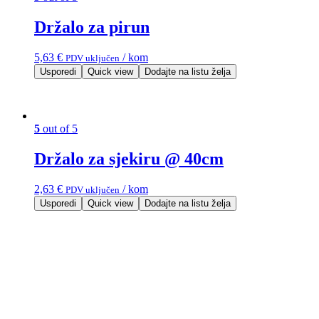
Držalo za pirun
5,63
€
/ kom
PDV uključen
Usporedi
Quick view
Dodajte na listu želja
5
out of 5
Držalo za sjekiru @ 40cm
2,63
€
/ kom
PDV uključen
Usporedi
Quick view
Dodajte na listu želja