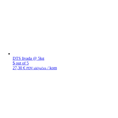
DTS livada @ 5kg
5
out of 5
27,30
€
/ kom
PDV uključen