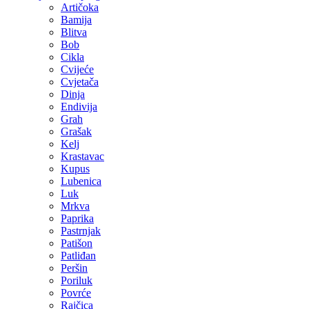
Artičoka
Bamija
Blitva
Bob
Cikla
Cvijeće
Cvjetača
Dinja
Endivija
Grah
Grašak
Kelj
Krastavac
Kupus
Lubenica
Luk
Mrkva
Paprika
Pastrnjak
Patišon
Patliđan
Peršin
Poriluk
Povrće
Rajčica