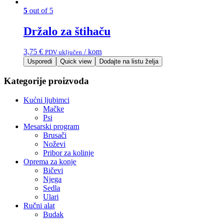
5
out of 5
Držalo za štihaču
3,75
€
/ kom
PDV uključen
Usporedi
Quick view
Dodajte na listu želja
Kategorije proizvoda
Kućni ljubimci
Mačke
Psi
Mesarski program
Brusači
Noževi
Pribor za kolinje
Oprema za konje
Bičevi
Njega
Sedla
Ulari
Ručni alat
Budak