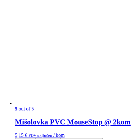
5
out of 5
Mišolovka PVC MouseStop @ 2kom
5,15
€
/ kom
PDV uključen