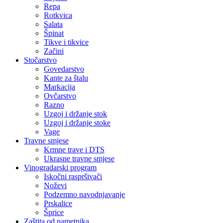
Repa
Rotkvica
Salata
Špinat
Tikve i tikvice
Začini
Stočarstvo
Govedarstvo
Kante za štalu
Markacija
Ovčarstvo
Razno
Uzgoj i držanje stok
Uzgoj i držanje stoke
Vage
Travne smjese
Krmne trave i DTS
Ukrasne travne smjese
Vinogradarski program
Iskočni raspršivači
Noževi
Podzemno navodnjavanje
Prskalice
Šprice
Zaštita od nametnika