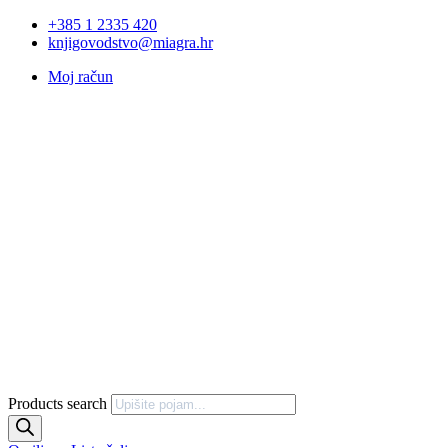
+385 1 2335 420
knjigovodstvo@miagra.hr
Moj račun
Products search