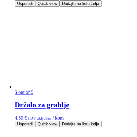
Usporedi
Quick view
Dodajte na listu želja
5
out of 5
Držalo za grablje
4,50
€
/ kom
PDV uključen
Usporedi
Quick view
Dodajte na listu želja