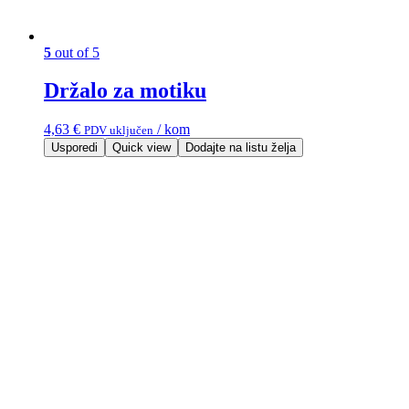
5
out of 5
Držalo za motiku
4,63
€
/ kom
PDV uključen
Usporedi
Quick view
Dodajte na listu želja