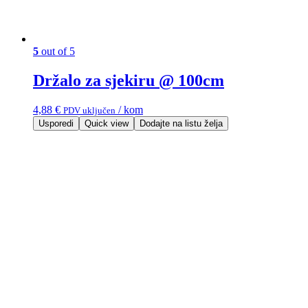
5
out of 5
Držalo za sjekiru @ 100cm
4,88
€
/ kom
PDV uključen
Usporedi
Quick view
Dodajte na listu želja