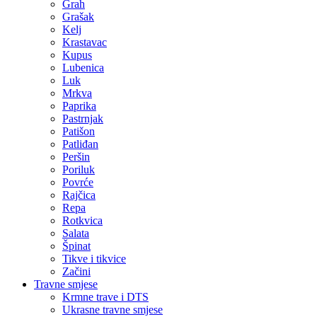
Grah
Grašak
Kelj
Krastavac
Kupus
Lubenica
Luk
Mrkva
Paprika
Pastrnjak
Patišon
Patliđan
Peršin
Poriluk
Povrće
Rajčica
Repa
Rotkvica
Salata
Špinat
Tikve i tikvice
Začini
Travne smjese
Krmne trave i DTS
Ukrasne travne smjese