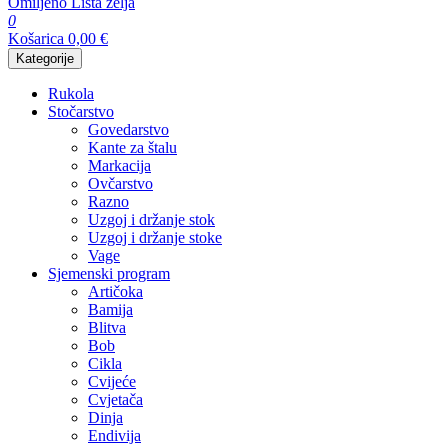
Omiljeno
Lista želja
0
Košarica
0,00
€
Kategorije
Rukola
Stočarstvo
Govedarstvo
Kante za štalu
Markacija
Ovčarstvo
Razno
Uzgoj i držanje stok
Uzgoj i držanje stoke
Vage
Sjemenski program
Artičoka
Bamija
Blitva
Bob
Cikla
Cvijeće
Cvjetača
Dinja
Endivija