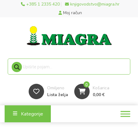
+385 1 2335 420
knjigovodstvo@miagra.hr
Moj račun
Products search
0
Omiljeno
Košarica
Lista želja
0,00
€
Kategorije