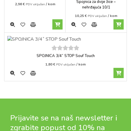
5
5
out of
Spojnica za dvije žice –
2,96
€
/ kom
PDV uključen
5
nehrđajuća 10/1
10,25
€
/ kom
PDV uključen
5
out of
SPOJNICA 3/4˝ STOP Souf Touch
5
1,80
€
/ kom
PDV uključen
Prijavite se na naš newsletter i
zgrabite popust od 10% na