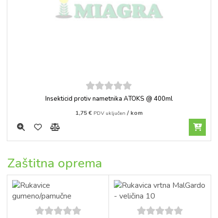
5
out of
Insekticid protiv nametnika ATOKS @ 400ml
5
1,75
€
/ kom
PDV uključen
Zaštitna oprema