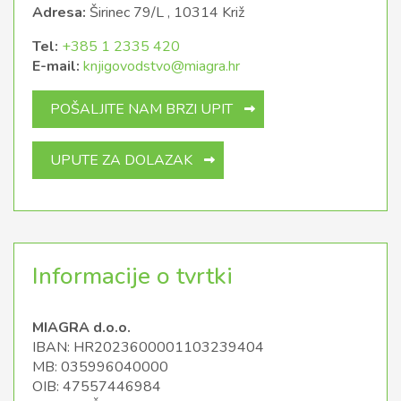
Adresa:
Širinec 79/L , 10314 Križ
Tel:
+385 1 2335 420
E-mail:
knjigovodstvo@miagra.hr
POŠALJITE NAM BRZI UPIT
UPUTE ZA DOLAZAK
Informacije o tvrtki
MIAGRA d.o.o.
IBAN: HR2023600001103239404
MB: 035996040000
OIB: 47557446984