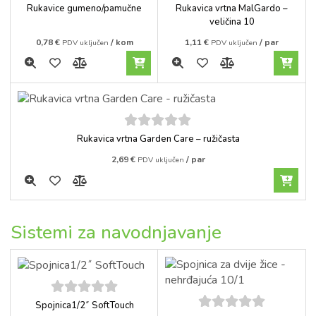
5
out of
5
out of
Rukavice gumeno/pamučne
Rukavica vrtna MalGardo –
5
5
veličina 10
0,78
€
/ kom
1,11
€
/ par
PDV uključen
PDV uključen
5
out of
Rukavica vrtna Garden Care – ružičasta
5
2,69
€
/ par
PDV uključen
Sistemi za navodnjavanje
5
out of
Spojnica1/2˝ SoftTouch