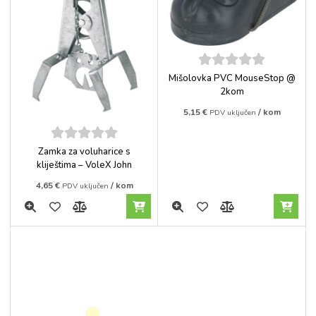
5
out of
Mišolovka PVC MouseStop @
5
2kom
5,15
€
/ kom
PDV uključen
5
out of
Zamka za voluharice s
5
kliještima – VoleX John
4,65
€
/ kom
PDV uključen