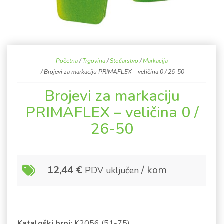
Početna
/
Trgovina
/
Stočarstvo
/
Markacija
/ Brojevi za markaciju PRIMAFLEX – veličina 0 / 26-50
Brojevi za markaciju
PRIMAFLEX – veličina 0 /
26-50
12,44
€
/ kom
PDV uključen
Kataloški broj:
K2056 (51-75)