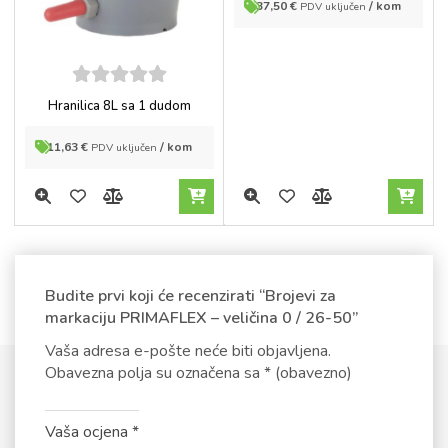
37,50
€
/ kom
PDV uključen
5
out of
Hranilica 8L sa 1 dudom
5
11,63
€
/ kom
PDV uključen
Budite prvi koji će recenzirati “Brojevi za
markaciju PRIMAFLEX – veličina 0 / 26-50”
Vaša adresa e-pošte neće biti objavljena.
Obavezna polja su označena sa
* (obavezno)
Vaša ocjena
*