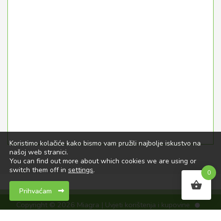
Koristimo kolačiće kako bismo vam pružili najbolje iskustvo na
našoj web stranici.
You can find out more about which cookies we are using or
switch them off in
settings
.
0
Prihvaćam
Copyright © 2026 Miagra |
Uvjeti korištenja i kupovine