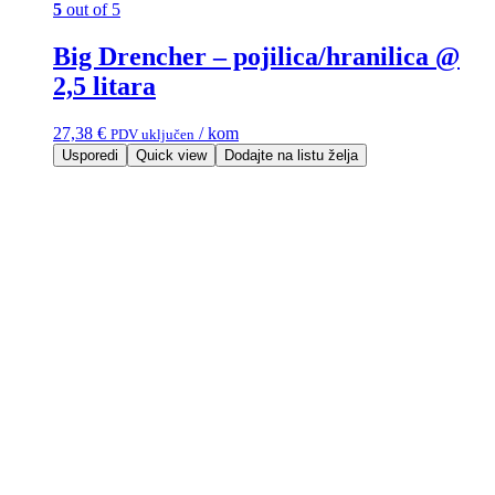
5
out of 5
Big Drencher – pojilica/hranilica @
2,5 litara
27,38
€
/ kom
PDV uključen
Usporedi
Quick view
Dodajte na listu želja