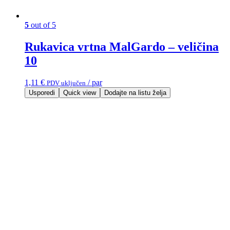
5
out of 5
Rukavica vrtna MalGardo – veličina
10
1,11
€
/ par
PDV uključen
Usporedi
Quick view
Dodajte na listu želja