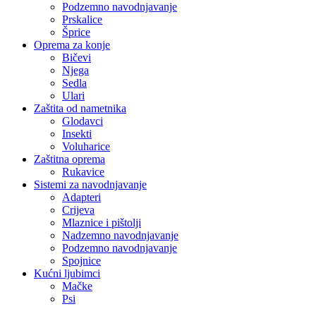
Podzemno navodnjavanje
Prskalice
Šprice
Oprema za konje
Bičevi
Njega
Sedla
Ulari
Zaštita od nametnika
Glodavci
Insekti
Voluharice
Zaštitna oprema
Rukavice
Sistemi za navodnjavanje
Adapteri
Crijeva
Mlaznice i pištolji
Nadzemno navodnjavanje
Podzemno navodnjavanje
Spojnice
Kućni ljubimci
Mačke
Psi