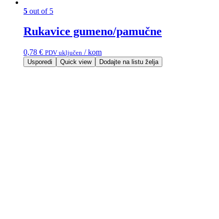
5
out of 5
Rukavice gumeno/pamučne
0,78
€
/ kom
PDV uključen
Usporedi
Quick view
Dodajte na listu želja