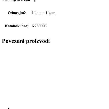
Odnos jm2
1 kom = 1 kom
Kataloški broj
K25300C
Povezani proizvodi