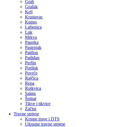
Grah
Grašak
Kelj
Krastavac
Kupus
Lubenica
Luk
Mrkva
Paprika
Pastrnjak
Patišon
Patliđan
Peršin
Poriluk
Povrće
Rajčica
Repa
Rotkvica
Salata
Špinat
Tikve i tikvice
Začini
Travne smjese
Krmne trave i DTS
Ukrasne travne smjese