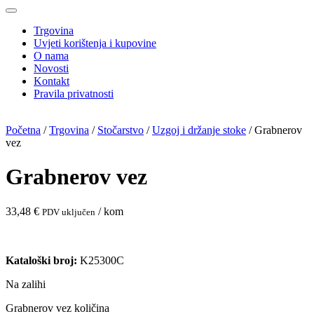
Trgovina
Uvjeti korištenja i kupovine
O nama
Novosti
Kontakt
Pravila privatnosti
Početna
/
Trgovina
/
Stočarstvo
/
Uzgoj i držanje stoke
/ Grabnerov
vez
Grabnerov vez
33,48
€
/ kom
PDV uključen
Kataloški broj:
K25300C
Na zalihi
Grabnerov vez količina