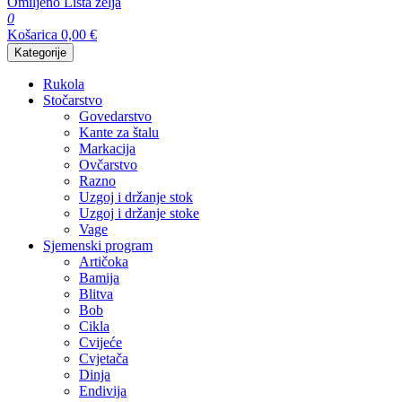
Omiljeno
Lista želja
0
Košarica
0,00
€
Kategorije
Rukola
Stočarstvo
Govedarstvo
Kante za štalu
Markacija
Ovčarstvo
Razno
Uzgoj i držanje stok
Uzgoj i držanje stoke
Vage
Sjemenski program
Artičoka
Bamija
Blitva
Bob
Cikla
Cvijeće
Cvjetača
Dinja
Endivija