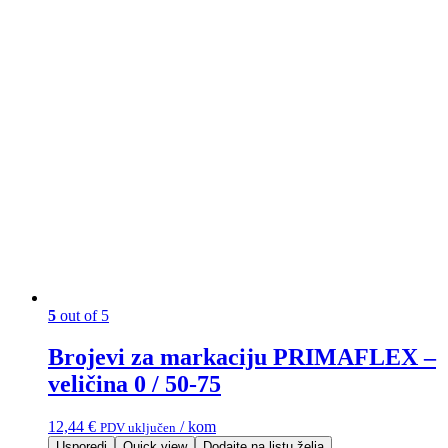
5
out of 5
Brojevi za markaciju PRIMAFLEX –
veličina 0 / 50-75
12,44
€
/ kom
PDV uključen
Usporedi
Quick view
Dodajte na listu želja