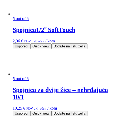
5
out of 5
Spojnica1/2˝ SoftTouch
2,96
€
/ kom
PDV uključen
Usporedi
Quick view
Dodajte na listu želja
5
out of 5
Spojnica za dvije žice – nehrđajuća
10/1
10,25
€
/ kom
PDV uključen
Usporedi
Quick view
Dodajte na listu želja