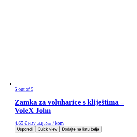
5
out of 5
Zamka za voluharice s kliještima –
VoleX John
4,65
€
/ kom
PDV uključen
Usporedi
Quick view
Dodajte na listu želja