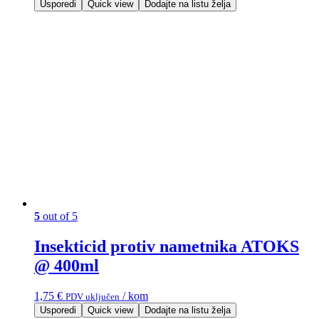
Usporedi
Quick view
Dodajte na listu želja
5
out of 5
Insekticid protiv nametnika ATOKS
@ 400ml
1,75
€
/ kom
PDV uključen
Usporedi
Quick view
Dodajte na listu želja