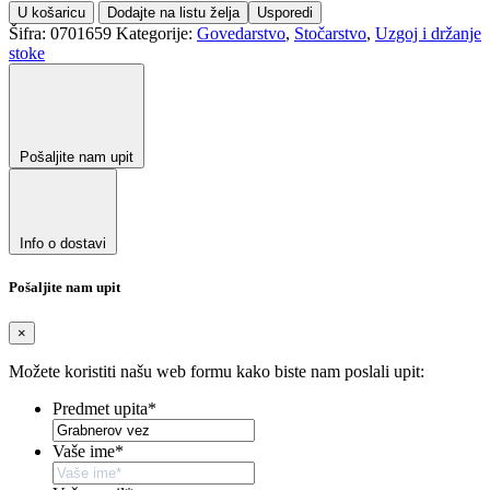
U košaricu
Dodajte na listu želja
Usporedi
Šifra:
0701659
Kategorije:
Govedarstvo
,
Stočarstvo
,
Uzgoj i držanje
stoke
Pošaljite nam upit
Info o dostavi
Pošaljite nam upit
×
Možete koristiti našu web formu kako biste nam poslali upit:
Predmet upita
*
Vaše ime
*