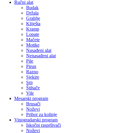
Ručni alat
Budak
Držala
Grablje
Kliješta
Kramp
Lopate
Mačete
Motike
Nasađeni alat
Nenasađeni alat
Pile
Pirun
Razno
Sjekire
Srp
Štihače
Vile
Mesarski program
Brusači
Noževi
Pribor za kolinje
Vinogradarski program
Iskočni raspršivači
Noževi