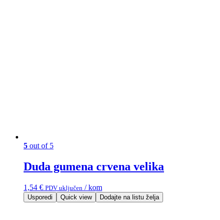
5
out of 5
Duda gumena crvena velika
1,54
€
/ kom
PDV uključen
Usporedi
Quick view
Dodajte na listu želja