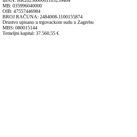
IBAN: HR2023600001103239404
MB: 035996040000
OIB: 47557446984
BROJ RAČUNA: 2484008-1100155874
Drustvo upisano u trgovackom sudu u Zagrebu
MBS: 080015144
Temeljni kapital: 37.560,55 €