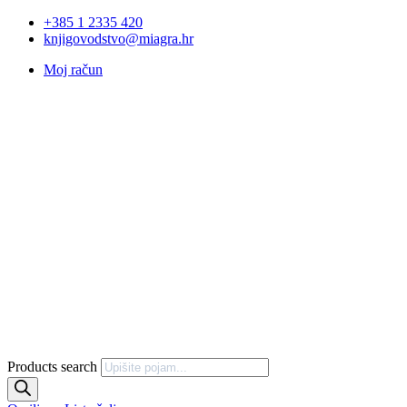
+385 1 2335 420
knjigovodstvo@miagra.hr
Moj račun
Products search