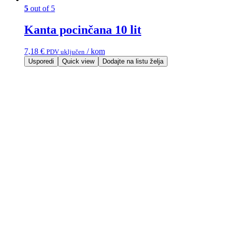
5
out of 5
Kanta pocinčana 10 lit
7,18
€
/ kom
PDV uključen
Usporedi
Quick view
Dodajte na listu želja