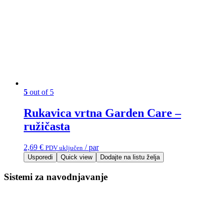
5
out of 5
Rukavica vrtna Garden Care –
ružičasta
2,69
€
/ par
PDV uključen
Usporedi
Quick view
Dodajte na listu želja
Sistemi za navodnjavanje