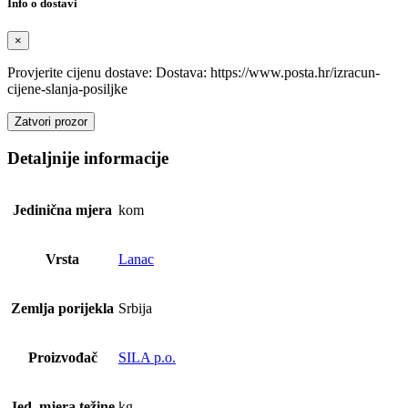
Info o dostavi
×
Provjerite cijenu dostave: Dostava: https://www.posta.hr/izracun-
cijene-slanja-posiljke
Zatvori prozor
Detaljnije informacije
Jedinična mjera
kom
Vrsta
Lanac
Zemlja porijekla
Srbija
Proizvođač
SILA p.o.
Jed. mjera težine
kg