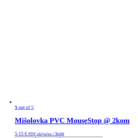
5
out of 5
Mišolovka PVC MouseStop @ 2kom
5,15
€
/ kom
PDV uključen