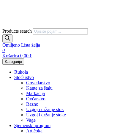
Products search
Omiljeno
Lista želja
0
Košarica
0,00
€
Kategorije
Rukola
Stočarstvo
Govedarstvo
Kante za štalu
Markacija
Ovčarstvo
Razno
Uzgoj i držanje stok
Uzgoj i držanje stoke
Vage
Sjemenski program
Artičoka