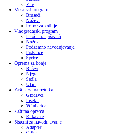
Vile
Mesarski program
Brusači
Noževi
Pribor za kolinje
Vinogradarski program
Iskočni raspršivači
Noževi
Podzemno navodnjavanje
Prskalice
Šprice
Oprema za konje
Bičevi
Njega
Sedla
Ulari
Zaštita od nametnika
Glodavci
Insekti
Voluharice
Zaštitna oprema
Rukavice
Sistemi za navodnjavanje
Adapteri
Crijeva