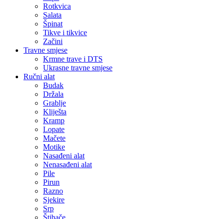
Rotkvica
Salata
Špinat
Tikve i tikvice
Začini
Travne smjese
Krmne trave i DTS
Ukrasne travne smjese
Ručni alat
Budak
Držala
Grablje
Kliješta
Kramp
Lopate
Mačete
Motike
Nasađeni alat
Nenasađeni alat
Pile
Pirun
Razno
Sjekire
Srp
Štihače