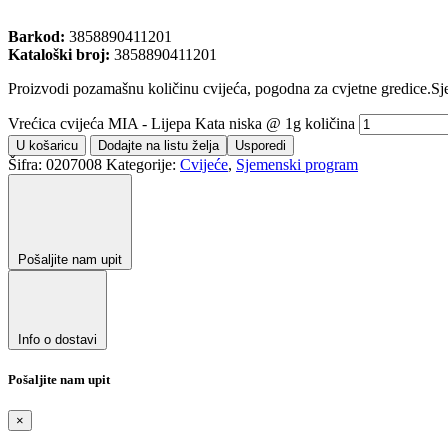
Barkod:
3858890411201
Kataloški broj:
3858890411201
Proizvodi pozamašnu količinu cvijeća, pogodna za cvjetne gredice.Sjeme
Vrećica cvijeća MIA - Lijepa Kata niska @ 1g količina
U košaricu
Dodajte na listu želja
Usporedi
Šifra:
0207008
Kategorije:
Cvijeće
,
Sjemenski program
Pošaljite nam upit
Info o dostavi
Pošaljite nam upit
×