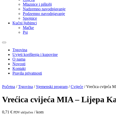
Mlaznice i pištolji
Nadzemno navodnjavanje
Podzemno navodnjavanje
Spojnice
Kućni ljubimci
Mačke
Psi
Trgovina
Uvjeti korištenja i kupovine
O nama
Novosti
Kontakt
Pravila privatnosti
Početna
/
Trgovina
/
Sjemenski program
/
Cvijeće
/ Vrećica cvijeća 
Vrećica cvijeća MIA – Lijepa K
0,71
€
/ kom
PDV uključen