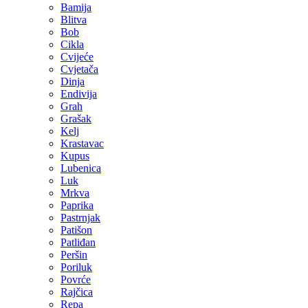
Bamija
Blitva
Bob
Cikla
Cvijeće
Cvjetača
Dinja
Endivija
Grah
Grašak
Kelj
Krastavac
Kupus
Lubenica
Luk
Mrkva
Paprika
Pastrnjak
Patišon
Patliđan
Peršin
Poriluk
Povrće
Rajčica
Repa