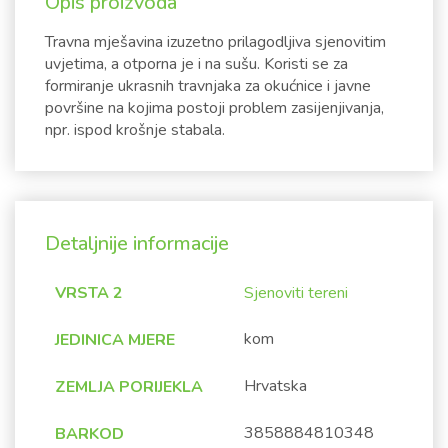
Opis proizvoda
Travna mješavina izuzetno prilagodljiva sjenovitim
uvjetima, a otporna je i na sušu. Koristi se za
formiranje ukrasnih travnjaka za okućnice i javne
površine na kojima postoji problem zasijenjivanja,
npr. ispod krošnje stabala.
Detaljnije informacije
VRSTA 2
Sjenoviti tereni
kom
JEDINICA MJERE
Hrvatska
ZEMLJA PORIJEKLA
3858884810348
BARKOD