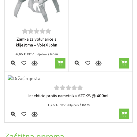
5
out of
Zamka za voluharice s
5
kliještima – VoleX John
4,65
€
/ kom
PDV uključen
5
out of
Insekticid protiv nametnika ATOKS @ 400ml
5
1,75
€
/ kom
PDV uključen
Zaštitna oprema