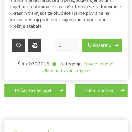
Travna mješavina izuzetno prilagodljiva sjenovitim
uvjetima, a otporna je i na sušu. Koristi se za formiranje
ukrasnih travnjaka za okućnice i javne površine na
kojima postoji problem zasijenjivanja, npr. ispod
krošnje stabala.
Travna smjesa Lana @ 10kg količina
U košaricu
Šifra:
0302016
Kategorije:
Travne smjese
,
Ukrasne travne smjese
Pošaljite nam upit
Info o dostavi