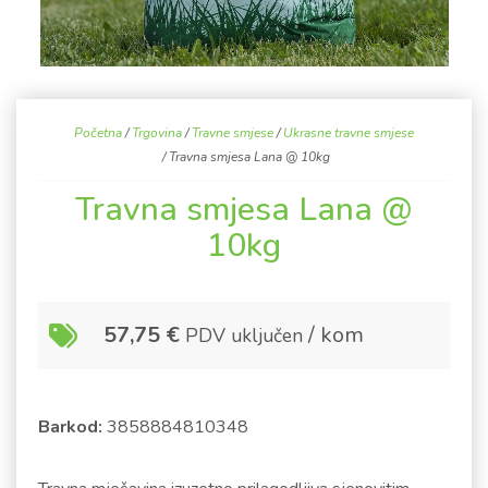
Početna
/
Trgovina
/
Travne smjese
/
Ukrasne travne smjese
/ Travna smjesa Lana @ 10kg
Travna smjesa Lana @
10kg
57,75
€
/ kom
PDV uključen
Barkod:
3858884810348