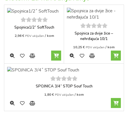
5
out of
Spojnica1/2˝ SoftTouch
5
5
out of
Spojnica za dvije žice –
2,96
€
/ kom
PDV uključen
5
nehrđajuća 10/1
10,25
€
/ kom
PDV uključen
5
out of
SPOJNICA 3/4˝ STOP Souf Touch
5
1,80
€
/ kom
PDV uključen