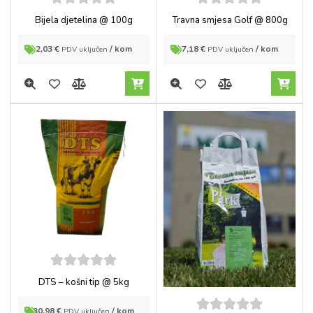
5
out of
5
out of
Travna smjesa Golf @ 800g
Bijela djetelina @ 100g
5
5
7,18
€
/ kom
2,03
€
/ kom
PDV uključen
PDV uključen
5
out of
DTS – košni tip @ 5kg
5
30,98
€
/ kom
PDV uključen