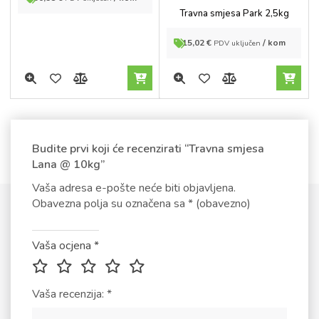
5
out of
Travna smjesa Park 2,5kg
5
15,02
€
/ kom
PDV uključen
Budite prvi koji će recenzirati “Travna smjesa
Lana @ 10kg”
Vaša adresa e-pošte neće biti objavljena.
Obavezna polja su označena sa
* (obavezno)
Vaša ocjena
*
Vaša recenzija:
*