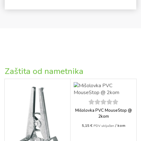
Zaštita od nametnika
5
out of
Mišolovka PVC MouseStop @
5
2kom
5,15
€
/ kom
PDV uključen