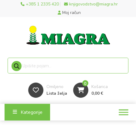
+385 1 2335 420
knjigovodstvo@miagra.hr
Moj račun
Products search
0
Omiljeno
Košarica
Lista želja
0,00
€
Kategorije