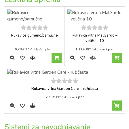
5
out of
5
out of
Rukavice gumeno/pamučne
Rukavica vrtna MalGardo –
5
5
veličina 10
0,78
€
/ kom
1,11
€
/ par
PDV uključen
PDV uključen
5
out of
Rukavica vrtna Garden Care – ružičasta
5
2,69
€
/ par
PDV uključen
Sistemi za navodnjavanje