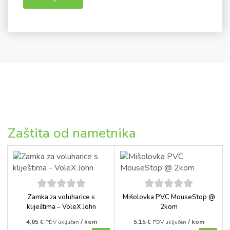
Zaštita od nametnika
5
out of
5
out of
Zamka za voluharice s
Mišolovka PVC MouseStop @
5
5
kliještima – VoleX John
2kom
4,65
€
/ kom
5,15
€
/ kom
PDV uključen
PDV uključen