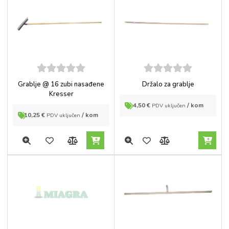
5
out of
5
out of
Grablje @ 16 zubi nasađene
Držalo za grablje
5
5
Kresser
4,50
€
/ kom
PDV uključen
10,25
€
/ kom
PDV uključen