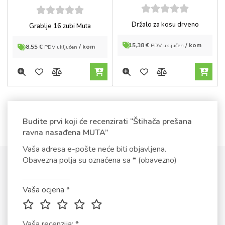
5
out of
5
out of
Držalo za kosu drveno
Grablje 16 zubi Muta
5
5
15,38
€
/ kom
PDV uključen
8,55
€
/ kom
PDV uključen
Budite prvi koji će recenzirati “Štihača prešana
ravna nasađena MUTA”
Vaša adresa e-pošte neće biti objavljena.
Obavezna polja su označena sa
* (obavezno)
Vaša ocjena
*
Vaša recenzija:
*