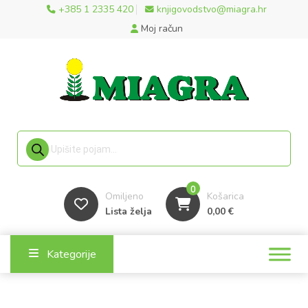
+385 1 2335 420
knjigovodstvo@miagra.hr
Moj račun
Products search
0
Omiljeno
Košarica
Lista želja
0,00
€
Kategorije