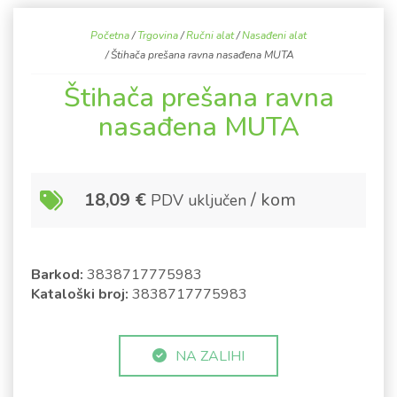
Početna
/
Trgovina
/
Ručni alat
/
Nasađeni alat
/ Štihača prešana ravna nasađena MUTA
Štihača prešana ravna
nasađena MUTA
18,09
€
/ kom
PDV uključen
Barkod:
3838717775983
Kataloški broj:
3838717775983
NA ZALIHI