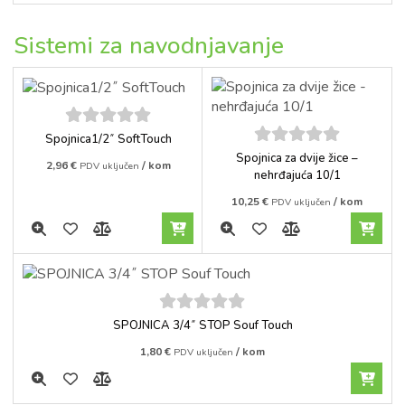
Sistemi za navodnjavanje
5
out of
Spojnica1/2˝ SoftTouch
5
5
out of
Spojnica za dvije žice –
2,96
€
/ kom
PDV uključen
5
nehrđajuća 10/1
10,25
€
/ kom
PDV uključen
5
out of
SPOJNICA 3/4˝ STOP Souf Touch
5
1,80
€
/ kom
PDV uključen