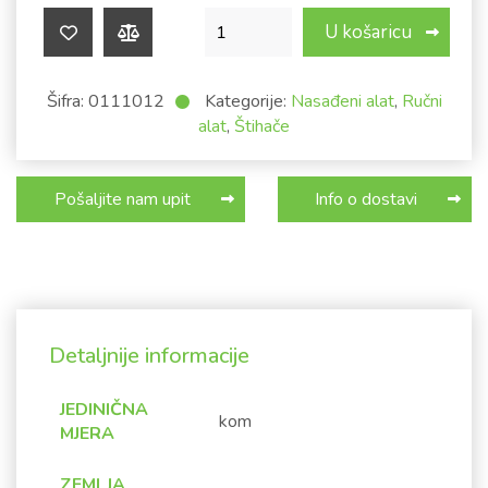
Štihača prešana ravna nasađena MUTA
U košaricu
Šifra:
0111012
Kategorije:
Nasađeni alat
,
Ručni
alat
,
Štihače
Pošaljite nam upit
Info o dostavi
Detaljnije informacije
JEDINIČNA
kom
MJERA
ZEMLJA