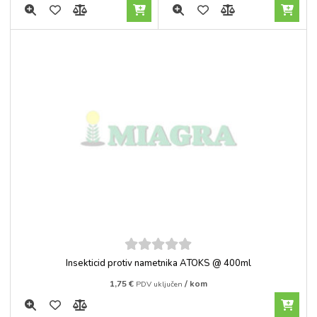
5
out of
Insekticid protiv nametnika ATOKS @ 400ml
5
1,75
€
/ kom
PDV uključen