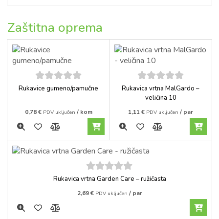
Zaštitna oprema
5
out of
5
out of
Rukavice gumeno/pamučne
Rukavica vrtna MalGardo –
5
5
veličina 10
0,78
€
/ kom
1,11
€
/ par
PDV uključen
PDV uključen
5
out of
Rukavica vrtna Garden Care – ružičasta
5
2,69
€
/ par
PDV uključen