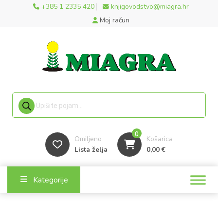
+385 1 2335 420
knjigovodstvo@miagra.hr
Moj račun
Products search
0
Omiljeno
Košarica
Lista želja
0,00
€
Kategorije