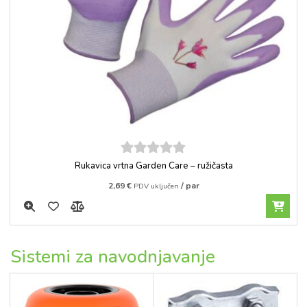
5
out of
Rukavica vrtna Garden Care – ružičasta
5
2,69
€
/ par
PDV uključen
Sistemi za navodnjavanje