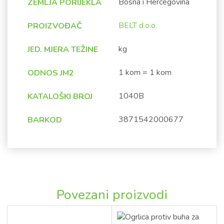
Bosna i Hercegovina
ZEMLJA PORIJEKLA
BELT d.o.o.
PROIZVOĐAČ
kg
JED. MJERA TEŽINE
1 kom = 1 kom
ODNOS JM2
1040B
KATALOŠKI BROJ
3871542000677
BARKOD
Povezani proizvodi