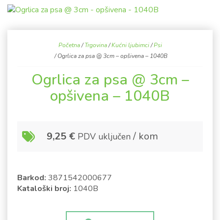
Početna
/
Trgovina
/
Kućni ljubimci
/
Psi
/ Ogrlica za psa @ 3cm – opšivena – 1040B
Ogrlica za psa @ 3cm –
opšivena – 1040B
9,25
€
/ kom
PDV uključen
Barkod:
3871542000677
Kataloški broj:
1040B