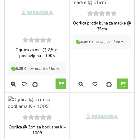
5
out of
Ogrlica protiv buha za mačke @
5
35cm
4,09
€
/ kom
PDV uključen
5
out of
Ogrlica za psa @ 2,5cm
5
postavljena – 1005
9,25
€
/ kom
PDV uključen
5
out of
Ogrlica @ 3cm sa bodljama K –
5
1009