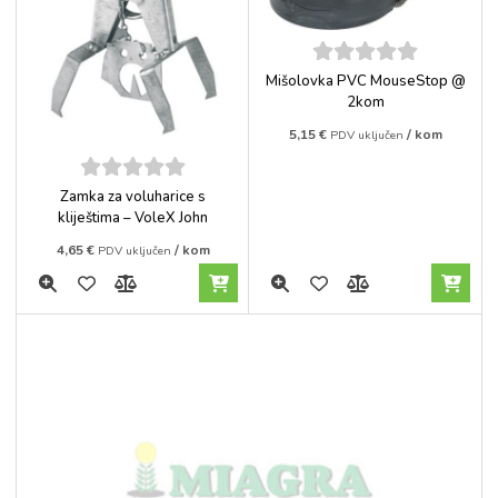
5
out of
Mišolovka PVC MouseStop @
5
2kom
5,15
€
/ kom
PDV uključen
5
out of
Zamka za voluharice s
5
kliještima – VoleX John
4,65
€
/ kom
PDV uključen