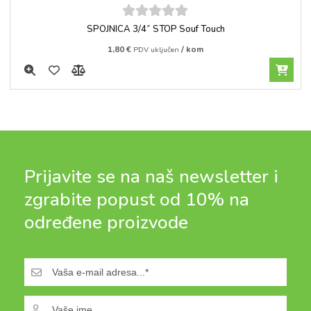
5
out of
SPOJNICA 3/4˝ STOP Souf Touch
5
1,80
€
/ kom
PDV uključen
Prijavite se na naš newsletter i
zgrabite popust od 10% na
određene proizvode