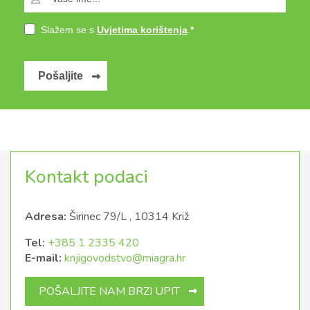
Slažem se s
Uvjetima korištenja
.
Pošaljite
Kontakt podaci
Adresa:
Širinec 79/L , 10314 Križ
Tel:
+385 1 2335 420
E-mail:
knjigovodstvo@miagra.hr
POŠALJITE NAM BRZI UPIT