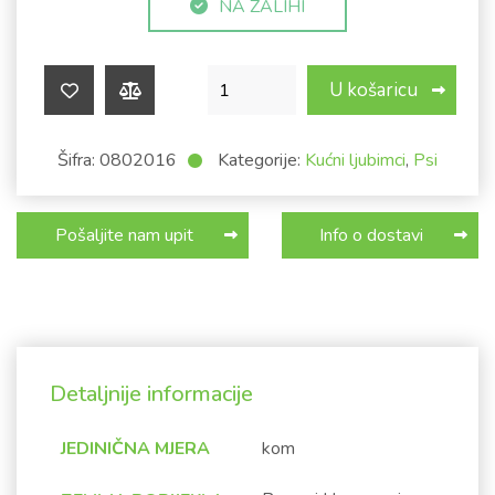
NA ZALIHI
Ogrlica za psa @ 3cm - opšivena - 10
U košaricu
Šifra:
0802016
Kategorije:
Kućni ljubimci
,
Psi
Pošaljite nam upit
Info o dostavi
Detaljnije informacije
JEDINIČNA MJERA
kom