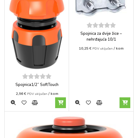
5
out of
Spojnica za dvije žice –
5
nehrđajuća 10/1
10,25
€
/ kom
PDV uključen
5
out of
Spojnica1/2˝ SoftTouch
5
2,96
€
/ kom
PDV uključen