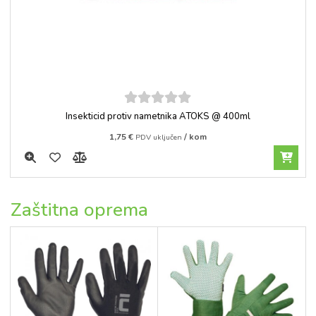
5
out of
Insekticid protiv nametnika ATOKS @ 400ml
5
1,75
€
/ kom
PDV uključen
Zaštitna oprema