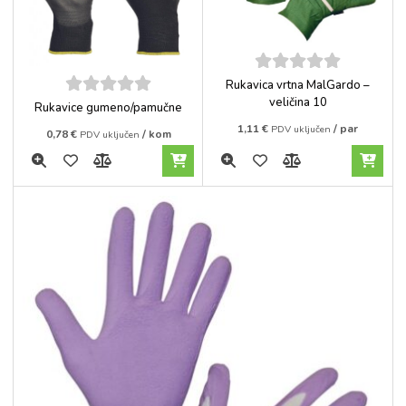
5
out of
Rukavica vrtna MalGardo –
5
veličina 10
5
out of
Rukavice gumeno/pamučne
5
1,11
€
/ par
PDV uključen
0,78
€
/ kom
PDV uključen