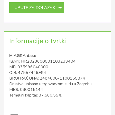
UPUTE ZA DOLAZAK
Informacije o tvrtki
MIAGRA d.o.o.
IBAN: HR2023600001103239404
MB: 035996040000
OIB: 47557446984
BROJ RAČUNA: 2484008-1100155874
Drustvo upisano u trgovackom sudu u Zagrebu
MBS: 080015144
Temeljni kapital: 37.560,55 €