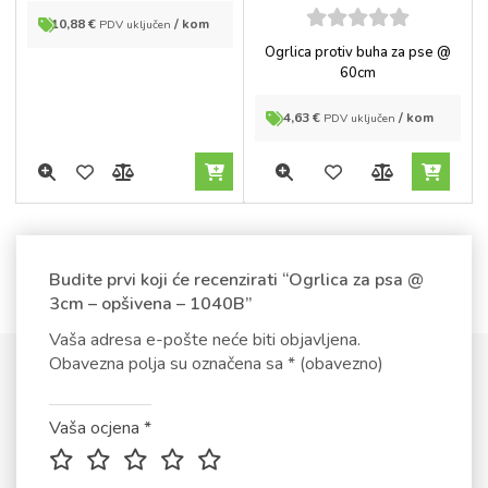
10,88
€
/ kom
PDV uključen
5
out of
Ogrlica protiv buha za pse @
5
60cm
4,63
€
/ kom
PDV uključen
Budite prvi koji će recenzirati “Ogrlica za psa @
3cm – opšivena – 1040B”
Vaša adresa e-pošte neće biti objavljena.
Obavezna polja su označena sa
* (obavezno)
Vaša ocjena
*