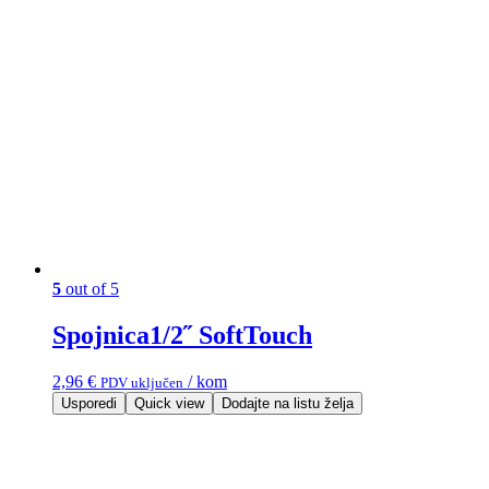
5
out of 5
Spojnica1/2˝ SoftTouch
2,96
€
/ kom
PDV uključen
Usporedi
Quick view
Dodajte na listu želja