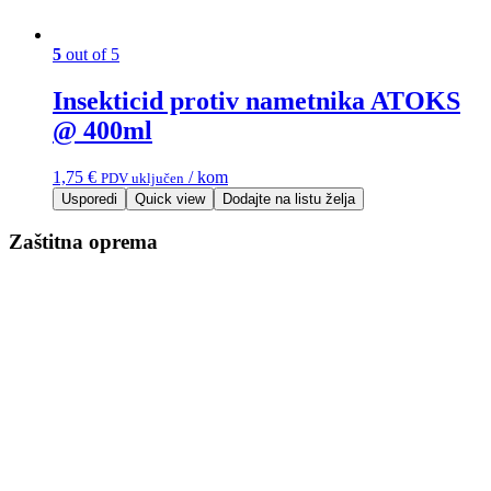
5
out of 5
Insekticid protiv nametnika ATOKS
@ 400ml
1,75
€
/ kom
PDV uključen
Usporedi
Quick view
Dodajte na listu želja
Zaštitna oprema