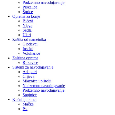
Podzemno navodnjavanje
Prskalice
Šprice
Oprema za konje
Bičevi
Njega
Sedla
Ulari
Zaštita od nametnika
Glodavci
Insekti
Voluharice
Zaštitna oprema
Rukavice
Sistemi za navodnjavanje
Adapteri
Crijeva
Mlaznice i pištolji
Nadzemno navodnjavanje
Podzemno navodnjavanje
Spojnice
Kućni ljubimci
Mačke
Psi