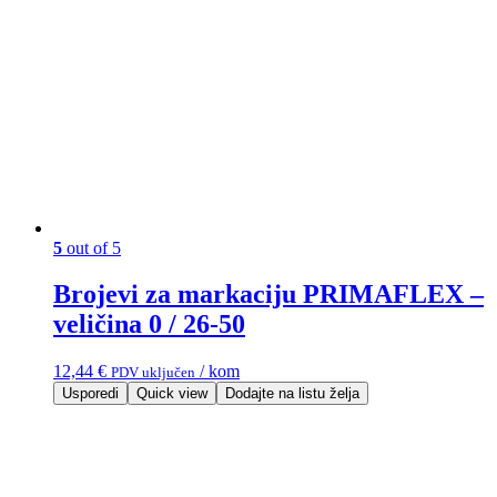
5
out of 5
Brojevi za markaciju PRIMAFLEX –
veličina 0 / 26-50
12,44
€
/ kom
PDV uključen
Usporedi
Quick view
Dodajte na listu želja