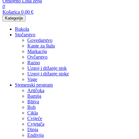
Omiljeno
Lista želja
0
Košarica
0,00
€
Kategorije
Rukola
Stočarstvo
Govedarstvo
Kante za štalu
Markacija
Ovčarstvo
Razno
Uzgoj i držanje stok
Uzgoj i držanje stoke
Vage
Sjemenski program
Artičoka
Bamija
Blitva
Bob
Cikla
Cvijeće
Cvjetača
Dinja
Endivija