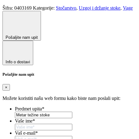
Šifra:
0403169
Kategorije:
Stočarstvo
,
Uzgoj i držanje stoke
,
Vage
Pošaljite nam upit
Info o dostavi
Pošaljite nam upit
×
Možete koristiti našu web formu kako biste nam poslali upit:
Predmet upita
*
Vaše ime
*
Vaš e-mail
*