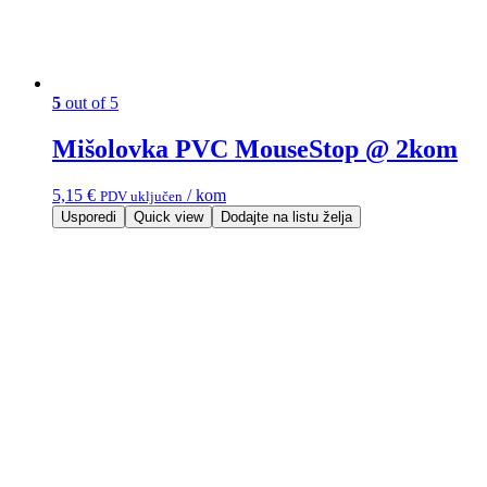
5
out of 5
Mišolovka PVC MouseStop @ 2kom
5,15
€
/ kom
PDV uključen
Usporedi
Quick view
Dodajte na listu želja