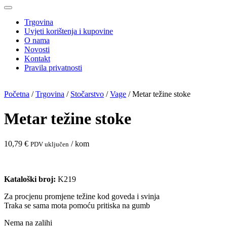
Trgovina
Uvjeti korištenja i kupovine
O nama
Novosti
Kontakt
Pravila privatnosti
Početna
/
Trgovina
/
Stočarstvo
/
Vage
/ Metar težine stoke
Metar težine stoke
10,79
€
/ kom
PDV uključen
Kataloški broj:
K219
Za procjenu promjene težine kod goveda i svinja
Traka se sama mota pomoću pritiska na gumb
Nema na zalihi