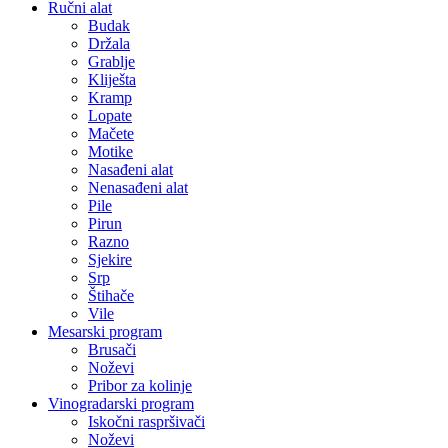
Ručni alat
Budak
Držala
Grablje
Kliješta
Kramp
Lopate
Mačete
Motike
Nasađeni alat
Nenasađeni alat
Pile
Pirun
Razno
Sjekire
Srp
Štihače
Vile
Mesarski program
Brusači
Noževi
Pribor za kolinje
Vinogradarski program
Iskočni raspršivači
Noževi