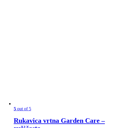
5
out of 5
Rukavica vrtna Garden Care –