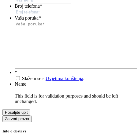
Broj telefona
*
Vaša poruka
*
*
Slažem se s
Uvjetima korištenja
.
Name
This field is for validation purposes and should be left
unchanged.
Zatvori prozor
Info o dostavi