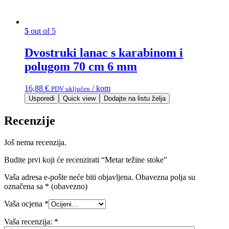
5
out of 5
Dvostruki lanac s karabinom i
polugom 70 cm 6 mm
16,88
€
/ kom
PDV uključen
Usporedi
Quick view
Dodajte na listu želja
Recenzije
Još nema recenzija.
Budite prvi koji će recenzirati “Metar težine stoke”
Vaša adresa e-pošte neće biti objavljena.
Obavezna polja su
označena sa
* (obavezno)
Vaša ocjena
*
Vaša recenzija:
*