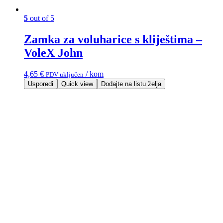
5
out of 5
Zamka za voluharice s kliještima –
VoleX John
4,65
€
/ kom
PDV uključen
Usporedi
Quick view
Dodajte na listu želja