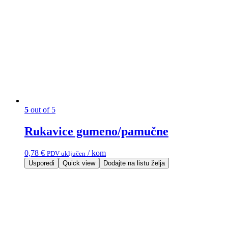
5
out of 5
Rukavice gumeno/pamučne
0,78
€
/ kom
PDV uključen
Usporedi
Quick view
Dodajte na listu želja