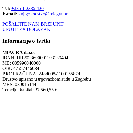
Tel:
+385 1 2335 420
E-mail:
knjigovodstvo@miagra.hr
POŠALJITE NAM BRZI UPIT
UPUTE ZA DOLAZAK
Informacije o tvrtki
MIAGRA d.o.o.
IBAN: HR2023600001103239404
MB: 035996040000
OIB: 47557446984
BROJ RAČUNA: 2484008-1100155874
Drustvo upisano u trgovackom sudu u Zagrebu
MBS: 080015144
Temeljni kapital: 37.560,55 €