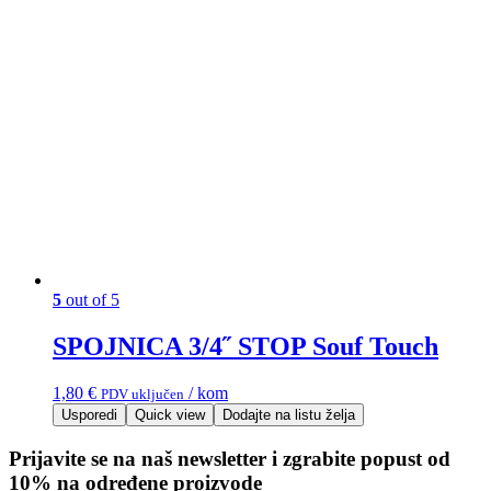
5
out of 5
SPOJNICA 3/4˝ STOP Souf Touch
1,80
€
/ kom
PDV uključen
Usporedi
Quick view
Dodajte na listu želja
Prijavite se na naš newsletter i zgrabite popust od
10% na određene proizvode