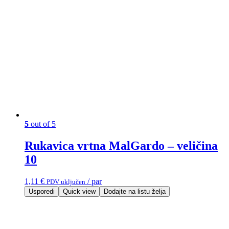
5
out of 5
Rukavica vrtna MalGardo – veličina
10
1,11
€
/ par
PDV uključen
Usporedi
Quick view
Dodajte na listu želja