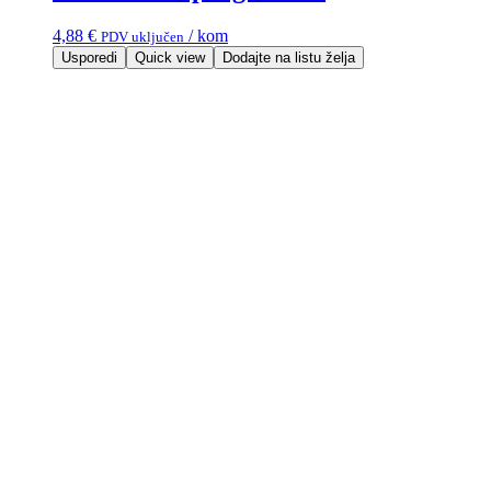
4,88
€
/ kom
PDV uključen
Usporedi
Quick view
Dodajte na listu želja