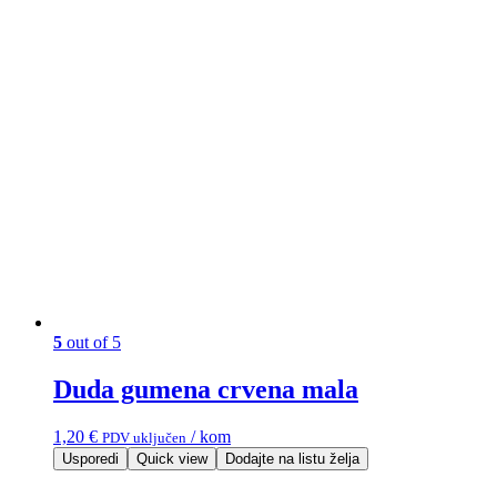
5
out of 5
Duda gumena crvena mala
1,20
€
/ kom
PDV uključen
Usporedi
Quick view
Dodajte na listu želja