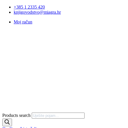
+385 1 2335 420
knjigovodstvo@miagra.hr
Moj račun
Products search