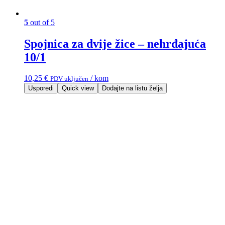
5
out of 5
Spojnica za dvije žice – nehrđajuća
10/1
10,25
€
/ kom
PDV uključen
Usporedi
Quick view
Dodajte na listu želja