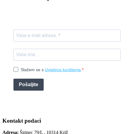
Slažem se s
Uvjetima korištenja
.
Pošaljite
Kontakt podaci
Adresa:
Širinec 79/L , 10314 Križ