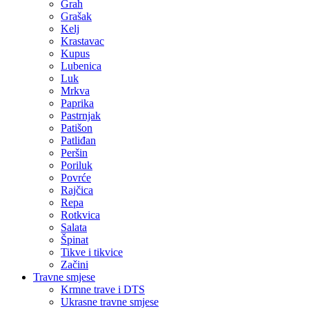
Grah
Grašak
Kelj
Krastavac
Kupus
Lubenica
Luk
Mrkva
Paprika
Pastrnjak
Patišon
Patliđan
Peršin
Poriluk
Povrće
Rajčica
Repa
Rotkvica
Salata
Špinat
Tikve i tikvice
Začini
Travne smjese
Krmne trave i DTS
Ukrasne travne smjese