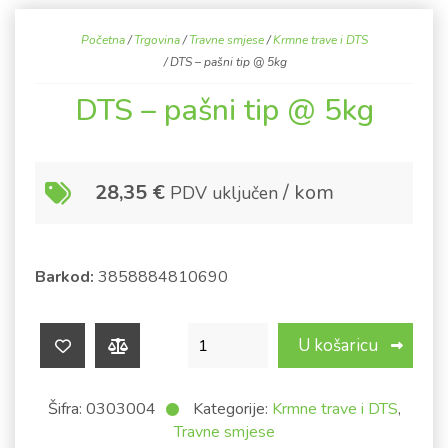
Početna
/
Trgovina
/
Travne smjese
/
Krmne trave i DTS
/ DTS – pašni tip @ 5kg
DTS – pašni tip @ 5kg
28,35
€
/ kom
PDV uključen
Barkod:
3858884810690
DTS - pašni tip @ 5kg količina
U košaricu
Šifra:
0303004
Kategorije:
Krmne trave i DTS
,
Travne smjese