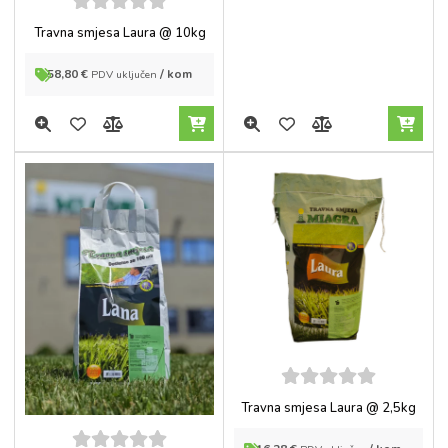
5
out of
Travna smjesa Laura @ 10kg
5
58,80
€
/ kom
PDV uključen
5
out of
Travna smjesa Laura @ 2,5kg
5