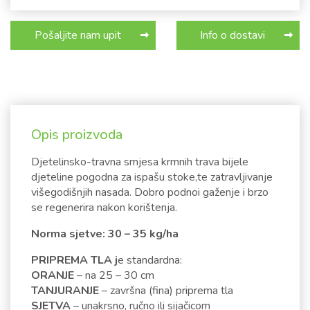
Pošaljite nam upit
Info o dostavi
Opis proizvoda
Djetelinsko-travna smjesa krmnih trava bijele
djeteline pogodna za ispašu stoke,te zatravljivanje
višegodišnjih nasada. Dobro podnoi gaženje i brzo
se regenerira nakon korištenja.
Norma sjetve: 30 – 35 kg/ha
PRIPREMA TLA j
e standardna:
ORANJE
– na 25 – 30 cm
TANJURANJE
– završna (fina) priprema tla
SJETVA
– unakrsno, ručno ili sijačicom