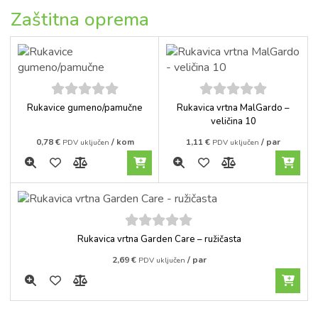
Zaštitna oprema
5
out of
5
out of
Rukavice gumeno/pamučne
Rukavica vrtna MalGardo –
5
5
veličina 10
0,78
€
/ kom
1,11
€
/ par
PDV uključen
PDV uključen
5
out of
Rukavica vrtna Garden Care – ružičasta
5
2,69
€
/ par
PDV uključen