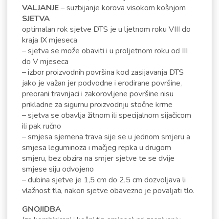
VALJANJE
– suzbijanje korova visokom košnjom
SJETVA
optimalan rok sjetve DTS je u ljetnom roku VIII do
kraja IX mjeseca
– sjetva se može obaviti i u proljetnom roku od III
do V mjeseca
– izbor proizvodnih površina kod zasijavanja DTS
jako je važan jer podvodne i erodirane površine,
preorani travnjaci i zakorovljene površine nisu
prikladne za sigurnu proizvodnju stočne krme
– sjetva se obavlja žitnom ili specijalnom sijačicom
ili pak ručno
– smjesa sjemena trava sije se u jednom smjeru a
smjesa leguminoza i mačjeg repka u drugom
smjeru, bez obzira na smjer sjetve te se dvije
smjese siju odvojeno
– dubina sjetve je 1,5 cm do 2,5 cm dozvoljava li
vlažnost tla, nakon sjetve obavezno je povaljati tlo.
GNOJIDBA