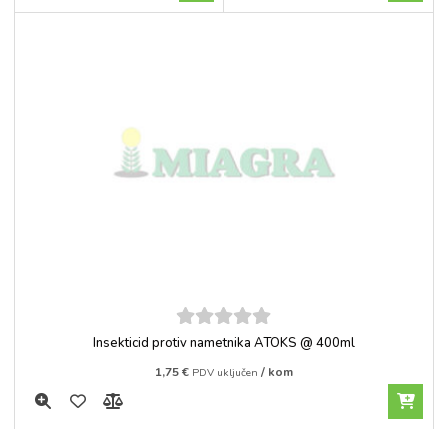
5
out of
Insekticid protiv nametnika ATOKS @ 400ml
5
1,75
€
/ kom
PDV uključen