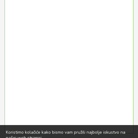
Koristimo kolačiće kako bismo vam pružili najbolje iskustvo na
našoj web stranici.