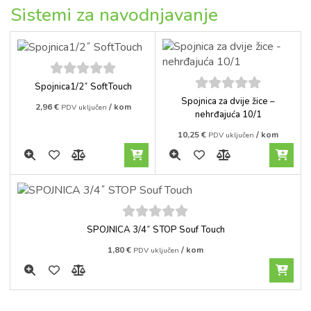
Sistemi za navodnjavanje
5
out of
Spojnica1/2˝ SoftTouch
5
5
out of
Spojnica za dvije žice –
2,96
€
/ kom
PDV uključen
5
nehrđajuća 10/1
10,25
€
/ kom
PDV uključen
5
out of
SPOJNICA 3/4˝ STOP Souf Touch
5
1,80
€
/ kom
PDV uključen