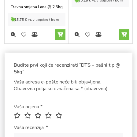
16,28
€
/ kom
PDV uključen
5
out of
Travna smjesa Lana @ 2,5kg
5
15,75
€
/ kom
PDV uključen
Budite prvi koji će recenzirati “DTS – pašni tip @
5kg”
Vaša adresa e-pošte neće biti objavljena.
Obavezna polja su označena sa
* (obavezno)
Vaša ocjena
*
Vaša recenzija:
*