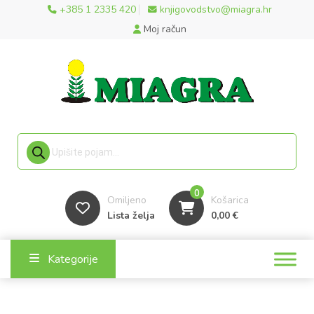
+385 1 2335 420
knjigovodstvo@miagra.hr
Moj račun
Products search
0
Omiljeno
Košarica
Lista želja
0,00
€
Kategorije