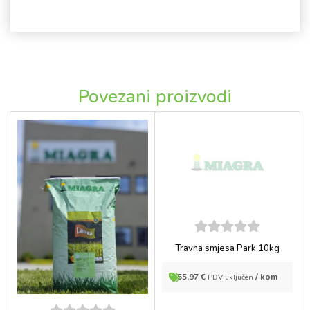
Povezani proizvodi
5
out of
Travna smjesa Park 10kg
5
55,97
€
/ kom
PDV uključen