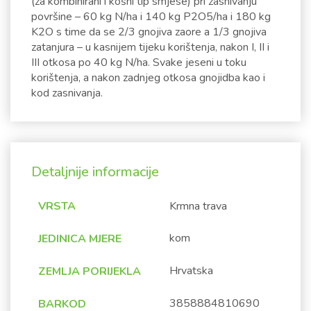
(za kombinirani i košni tip smjese) pri zasnivanju
površine – 60 kg N/ha i 140 kg P2O5/ha i 180 kg
K2O s time da se 2/3 gnojiva zaore a 1/3 gnojiva
zatanjura – u kasnijem tijeku korištenja, nakon I, II i
III otkosa po 40 kg N/ha. Svake jeseni u toku
korištenja, a nakon zadnjeg otkosa gnojidba kao i
kod zasnivanja.
Detaljnije informacije
VRSTA
Krmna trava
kom
JEDINICA MJERE
Hrvatska
ZEMLJA PORIJEKLA
3858884810690
BARKOD