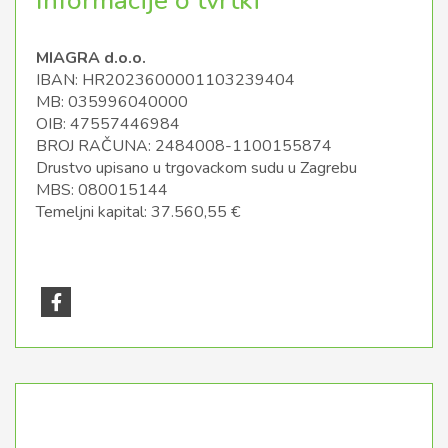
Informacije o tvrtki
MIAGRA d.o.o.
IBAN: HR2023600001103239404
MB: 035996040000
OIB: 47557446984
BROJ RAČUNA: 2484008-1100155874
Drustvo upisano u trgovackom sudu u Zagrebu
MBS: 080015144
Temeljni kapital: 37.560,55 €