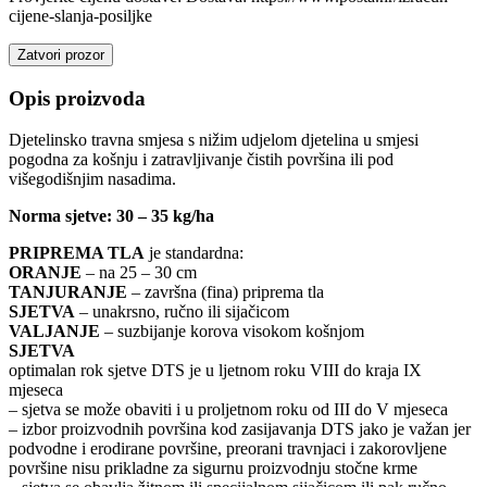
cijene-slanja-posiljke
Zatvori prozor
Opis proizvoda
Djetelinsko travna smjesa s nižim udjelom djetelina u smjesi
pogodna za košnju i zatravljivanje čistih površina ili pod
višegodišnjim nasadima.
Norma sjetve: 30 – 35 kg/ha
PRIPREMA TLA
je standardna:
ORANJE
– na 25 – 30 cm
TANJURANJE
– završna (fina) priprema tla
SJETVA
– unakrsno, ručno ili sijačicom
VALJANJE
– suzbijanje korova visokom košnjom
SJETVA
optimalan rok sjetve DTS je u ljetnom roku VIII do kraja IX
mjeseca
– sjetva se može obaviti i u proljetnom roku od III do V mjeseca
– izbor proizvodnih površina kod zasijavanja DTS jako je važan jer
podvodne i erodirane površine, preorani travnjaci i zakorovljene
površine nisu prikladne za sigurnu proizvodnju stočne krme