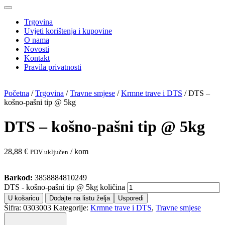
Trgovina
Uvjeti korištenja i kupovine
O nama
Novosti
Kontakt
Pravila privatnosti
Početna
/
Trgovina
/
Travne smjese
/
Krmne trave i DTS
/ DTS –
košno-pašni tip @ 5kg
DTS – košno-pašni tip @ 5kg
28,88
€
/ kom
PDV uključen
Barkod:
3858884810249
DTS - košno-pašni tip @ 5kg količina
U košaricu
Dodajte na listu želja
Usporedi
Šifra:
0303003
Kategorije:
Krmne trave i DTS
,
Travne smjese