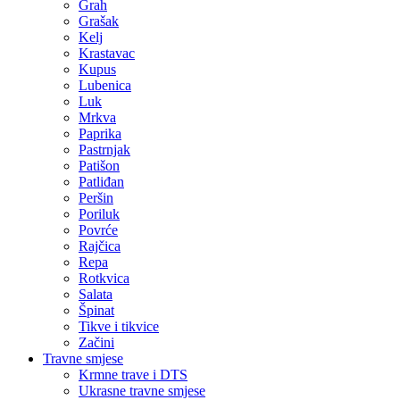
Grah
Grašak
Kelj
Krastavac
Kupus
Lubenica
Luk
Mrkva
Paprika
Pastrnjak
Patišon
Patliđan
Peršin
Poriluk
Povrće
Rajčica
Repa
Rotkvica
Salata
Špinat
Tikve i tikvice
Začini
Travne smjese
Krmne trave i DTS
Ukrasne travne smjese