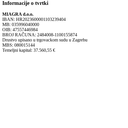
Informacije o tvrtki
MIAGRA d.o.o.
IBAN: HR2023600001103239404
MB: 035996040000
OIB: 47557446984
BROJ RAČUNA: 2484008-1100155874
Drustvo upisano u trgovackom sudu u Zagrebu
MBS: 080015144
Temeljni kapital: 37.560,55 €