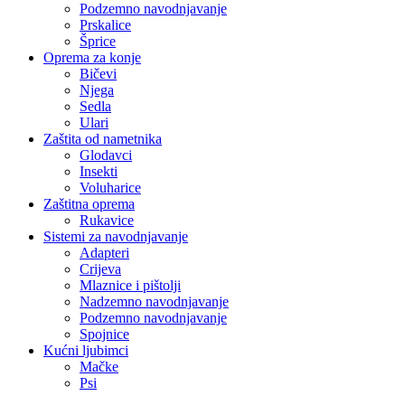
Podzemno navodnjavanje
Prskalice
Šprice
Oprema za konje
Bičevi
Njega
Sedla
Ulari
Zaštita od nametnika
Glodavci
Insekti
Voluharice
Zaštitna oprema
Rukavice
Sistemi za navodnjavanje
Adapteri
Crijeva
Mlaznice i pištolji
Nadzemno navodnjavanje
Podzemno navodnjavanje
Spojnice
Kućni ljubimci
Mačke
Psi