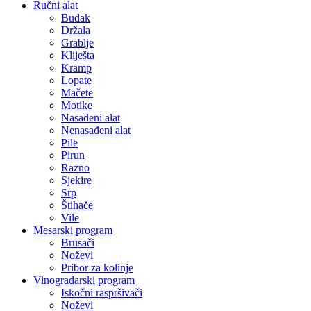
Ručni alat
Budak
Držala
Grablje
Kliješta
Kramp
Lopate
Mačete
Motike
Nasađeni alat
Nenasađeni alat
Pile
Pirun
Razno
Sjekire
Srp
Štihače
Vile
Mesarski program
Brusači
Noževi
Pribor za kolinje
Vinogradarski program
Iskočni raspršivači
Noževi