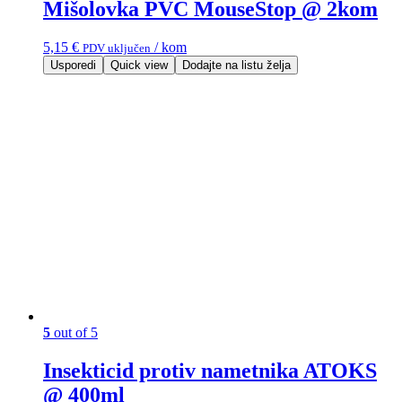
Mišolovka PVC MouseStop @ 2kom
5,15
€
/ kom
PDV uključen
Usporedi
Quick view
Dodajte na listu želja
5
out of 5
Insekticid protiv nametnika ATOKS
@ 400ml