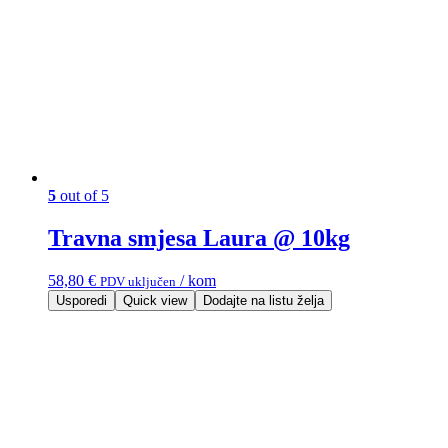
5
out of 5
Travna smjesa Laura @ 10kg
58,80
€
/ kom
PDV uključen
Usporedi
Quick view
Dodajte na listu želja