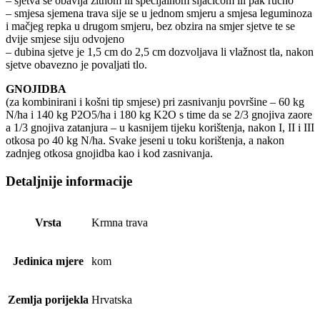
– sjetva se obavlja žitnom ili specijalnom sijačicom ili pak ručno
– smjesa sjemena trava sije se u jednom smjeru a smjesa leguminoza
i mačjeg repka u drugom smjeru, bez obzira na smjer sjetve te se
dvije smjese siju odvojeno
– dubina sjetve je 1,5 cm do 2,5 cm dozvoljava li vlažnost tla, nakon
sjetve obavezno je povaljati tlo.
GNOJIDBA
(za kombinirani i košni tip smjese) pri zasnivanju površine – 60 kg
N/ha i 140 kg P2O5/ha i 180 kg K2O s time da se 2/3 gnojiva zaore
a 1/3 gnojiva zatanjura – u kasnijem tijeku korištenja, nakon I, II i III
otkosa po 40 kg N/ha. Svake jeseni u toku korištenja, a nakon
zadnjeg otkosa gnojidba kao i kod zasnivanja.
Detaljnije informacije
Vrsta
Krmna trava
Jedinica mjere
kom
Zemlja porijekla
Hrvatska