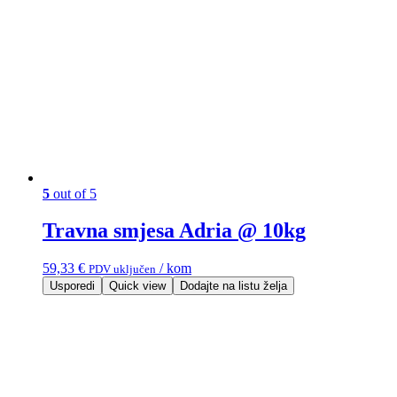
5
out of 5
Travna smjesa Adria @ 10kg
59,33
€
/ kom
PDV uključen
Usporedi
Quick view
Dodajte na listu želja