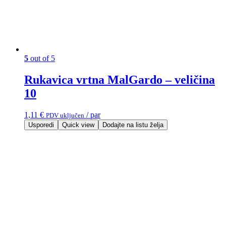
5
out of 5
Rukavica vrtna MalGardo – veličina
10
1,11
€
/ par
PDV uključen
Usporedi
Quick view
Dodajte na listu želja