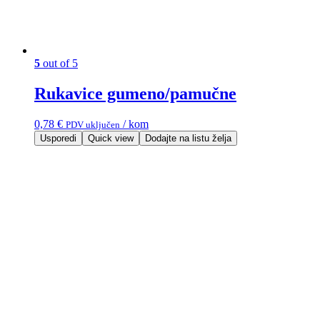
5
out of 5
Rukavice gumeno/pamučne
0,78
€
/ kom
PDV uključen
Usporedi
Quick view
Dodajte na listu želja