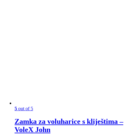
5
out of 5
Zamka za voluharice s kliještima –
VoleX John