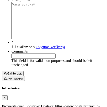
*
Slažem se s
Uvjetima korištenja
.
Comments
This field is for validation purposes and should be left
unchanged.
Zatvori prozor
Info o dostavi
×
Provjerite cijenu dostave: Dostava: https://www.posta.hr/izracun-