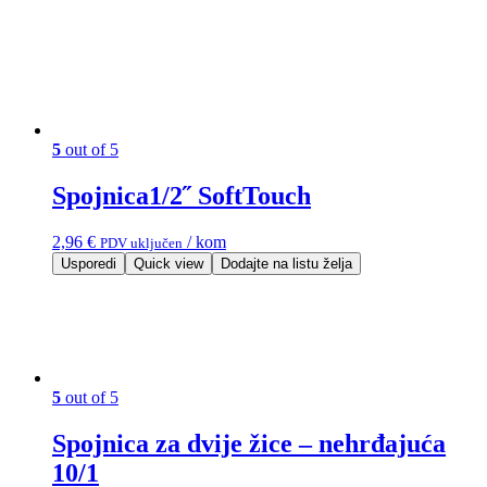
5
out of 5
Spojnica1/2˝ SoftTouch
2,96
€
/ kom
PDV uključen
Usporedi
Quick view
Dodajte na listu želja
5
out of 5
Spojnica za dvije žice – nehrđajuća
10/1