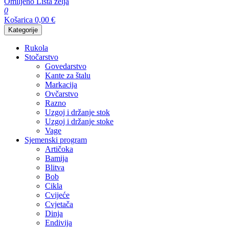
Omiljeno
Lista želja
0
Košarica
0,00
€
Kategorije
Rukola
Stočarstvo
Govedarstvo
Kante za štalu
Markacija
Ovčarstvo
Razno
Uzgoj i držanje stok
Uzgoj i držanje stoke
Vage
Sjemenski program
Artičoka
Bamija
Blitva
Bob
Cikla
Cvijeće
Cvjetača
Dinja
Endivija