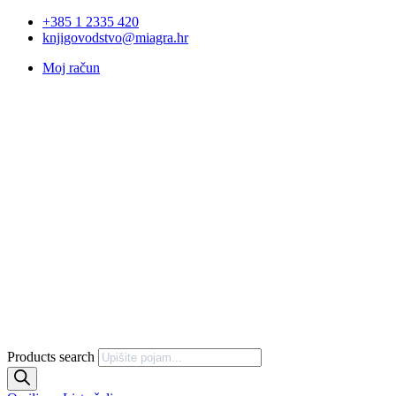
+385 1 2335 420
knjigovodstvo@miagra.hr
Moj račun
Products search