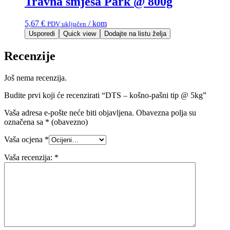
Travna smjesa Park @ 800g
5,67
€
/ kom
PDV uključen
Usporedi
Quick view
Dodajte na listu želja
Recenzije
Još nema recenzija.
Budite prvi koji će recenzirati “DTS – košno-pašni tip @ 5kg”
Vaša adresa e-pošte neće biti objavljena.
Obavezna polja su
označena sa
* (obavezno)
Vaša ocjena
*
Vaša recenzija:
*