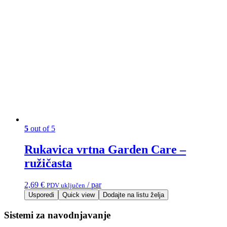
5
out of 5
Rukavica vrtna Garden Care –
ružičasta
2,69
€
/ par
PDV uključen
Usporedi
Quick view
Dodajte na listu želja
Sistemi za navodnjavanje