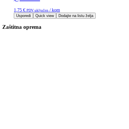
1,75
€
/ kom
PDV uključen
Usporedi
Quick view
Dodajte na listu želja
Zaštitna oprema