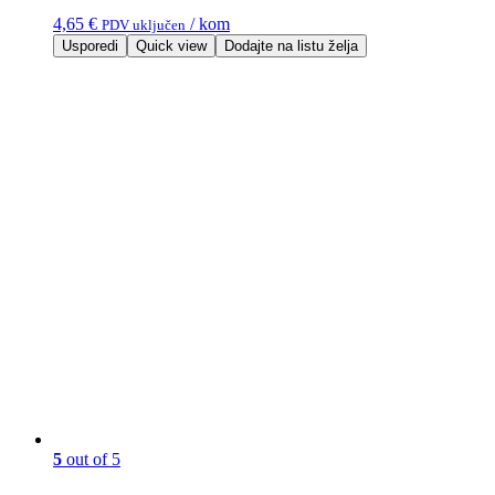
4,65
€
/ kom
PDV uključen
Usporedi
Quick view
Dodajte na listu želja
5
out of 5