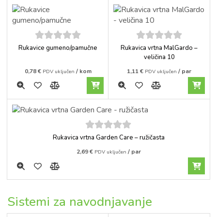
5
out of
5
out of
Rukavice gumeno/pamučne
Rukavica vrtna MalGardo –
5
5
veličina 10
0,78
€
/ kom
1,11
€
/ par
PDV uključen
PDV uključen
5
out of
Rukavica vrtna Garden Care – ružičasta
5
2,69
€
/ par
PDV uključen
Sistemi za navodnjavanje