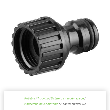
Početna
/
Trgovina
/
Sistemi za navodnjavanje
/
Nadzemno navodnjavanje
/ Adapter crijevni 1/2