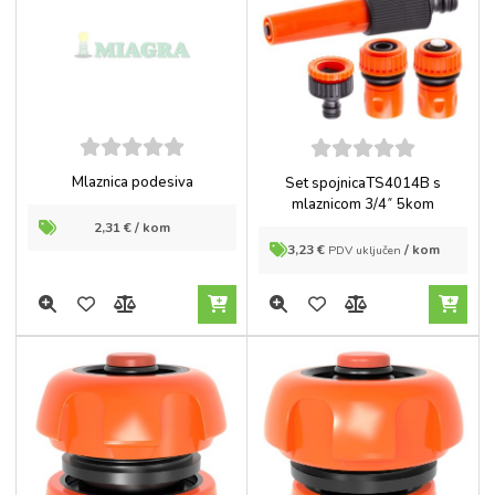
5
out of
5
out of
Mlaznica podesiva
Set spojnicaTS4014B s
5
5
mlaznicom 3/4˝ 5kom
2,31
€
/ kom
3,23
€
/ kom
PDV uključen