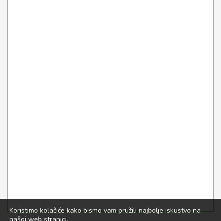
Koristimo kolačiće kako bismo vam pružili najbolje iskustvo na
našoj web stranici.