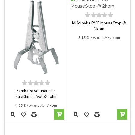
5
out of
Mišolovka PVC MouseStop @
5
2kom
5,15
€
/ kom
PDV uključen
5
out of
Zamka za voluharice s
5
kliještima – VoleX John
4,65
€
/ kom
PDV uključen