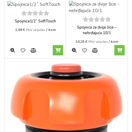
5
out of
Spojnica1/2˝ SoftTouch
5
5
out of
Spojnica za dvije žice –
2,96
€
/ kom
PDV uključen
5
nehrđajuća 10/1
10,25
€
/ kom
PDV uključen