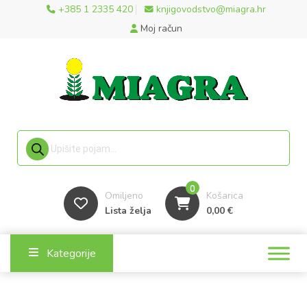
+385 1 2335 420
knjigovodstvo@miagra.hr
Moj račun
Products search
0
Omiljeno
Košarica
Lista želja
0,00
€
Kategorije