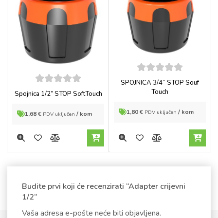
5
out of
SPOJNICA 3/4˝ STOP Souf
5
5
out of
Touch
Spojnica 1/2” STOP SoftTouch
5
1,80
€
/ kom
PDV uključen
1,68
€
/ kom
PDV uključen
Budite prvi koji će recenzirati “Adapter crijevni
1/2”
Vaša adresa e-pošte neće biti objavljena.