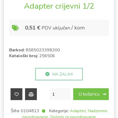
Adapter crijevni 1/2
0,51
€
/ kom
PDV uključen
Barkod:
8585023398300
Kataloški broj:
256506
NA ZALIHI
Adapter crijevni 1/2 količina
U košaricu
Šifra:
0104813
Kategorije:
Adapteri
,
Nadzemno
navodnjavanje
,
Sistemi za navodnjavanje