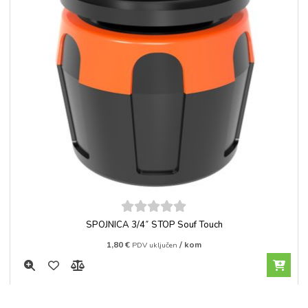
5
out of
SPOJNICA 3/4˝ STOP Souf Touch
5
1,80
€
/ kom
PDV uključen