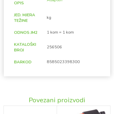
Adapteri
OPIS
JED. MJERA
kg
TEŽINE
1 kom = 1 kom
ODNOS JM2
KATALOŠKI
256506
BROJ
8585023398300
BARKOD
Povezani proizvodi