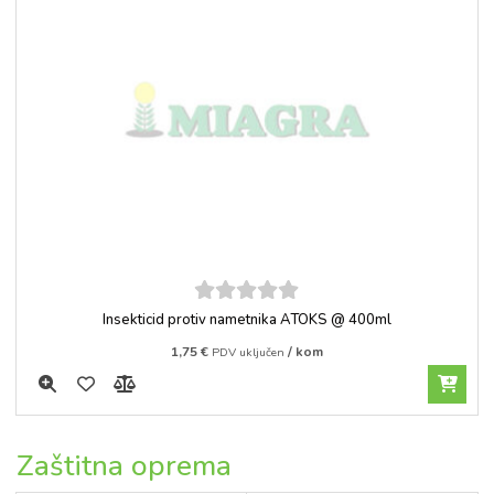
5
out of
Insekticid protiv nametnika ATOKS @ 400ml
5
1,75
€
/ kom
PDV uključen
Zaštitna oprema