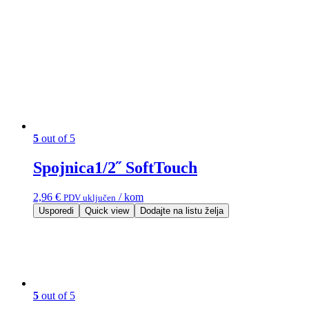
5
out of 5
Spojnica1/2˝ SoftTouch
2,96
€
/ kom
PDV uključen
Usporedi
Quick view
Dodajte na listu želja
5
out of 5