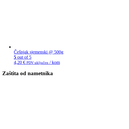
Češnjak sjemenski @ 500g
5
out of 5
4,20
€
/ kom
PDV uključen
Zaštita od nametnika