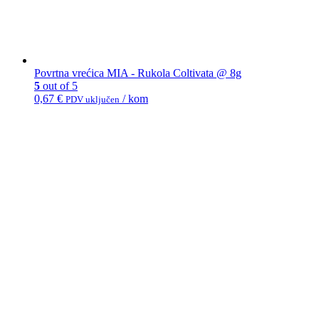
Povrtna vrećica MIA - Rukola Coltivata @ 8g
5
out of 5
0,67
€
/ kom
PDV uključen