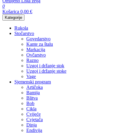
Omiljeno
Lista želja
0
Košarica
0,00
€
Kategorije
Rukola
Stočarstvo
Govedarstvo
Kante za štalu
Markacija
Ovčarstvo
Razno
Uzgoj i držanje stok
Uzgoj i držanje stoke
Vage
Sjemenski program
Artičoka
Bamija
Blitva
Bob
Cikla
Cvijeće
Cvjetača
Dinja
Endivija