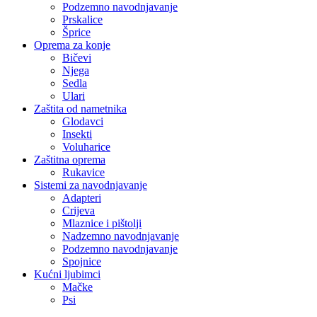
Podzemno navodnjavanje
Prskalice
Šprice
Oprema za konje
Bičevi
Njega
Sedla
Ulari
Zaštita od nametnika
Glodavci
Insekti
Voluharice
Zaštitna oprema
Rukavice
Sistemi za navodnjavanje
Adapteri
Crijeva
Mlaznice i pištolji
Nadzemno navodnjavanje
Podzemno navodnjavanje
Spojnice
Kućni ljubimci
Mačke
Psi