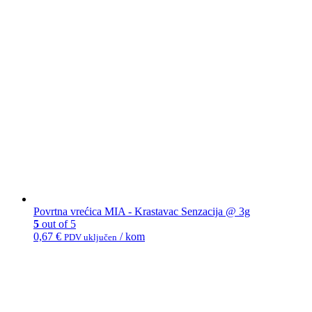
Povrtna vrećica MIA - Krastavac Senzacija @ 3g
5
out of 5
0,67
€
/ kom
PDV uključen