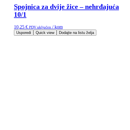
Spojnica za dvije žice – nehrđajuća
10/1
10,25
€
/ kom
PDV uključen
Usporedi
Quick view
Dodajte na listu želja