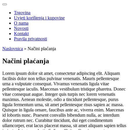
Trgovina
Uvjeti korištenja i kupovine
O nama
Novosti
Kontakt
Pravila privatnosti
Naslovnica
»
Načini plaćanja
Načini plaćanja
Lorem ipsum dolor sit amet, consectetur adipiscing elit. Aliquam
facilisis dolor non tellus pulvinar venenatis. Mauris pellentesque
urna a vulputate consequat. Vivamus venenatis ligula vitae
pellentesque iaculis. Maecenas vestibulum tristique pharetra. Donec
vitae consequat augue. Integer quis turpis nec lorem venenatis
maximus. Aenean molestie, odio a tincidunt pellentesque, purus
ligula fermentum urna, sit amet pellentesque risus sapien ac massa.
Quisque in ligula ornare, faucibus ante ac, viverra enim. Maecenas
id lobortis nunc. Praesent convallis bibendum nulla, ac interdum
dolor rutrum nec. Curabitur tincidunt, dui eget condimentum
ullamcorper, erat lacus placerat massa, sit amet aliquam sapien tellus