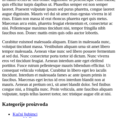
quis efficitur turpis dapibus ut. Phasellus semper est non semper
laoreet. Praesent vulputate ipsum sed purus pharetra, congue laoreet
augue dignissim. Mauris vel dui sit amet risus egestas viverra in id
risus. Etiam non massa id erat rhoncus pharetra eget quis metus.
Maecenas arcu enim, pharetra feugiat elementum et, consectetur ac
nisi. Pellentesque maximus tincidunt nisi, tempor fringilla nibh
faucibus non. Donec mattis enim quis odio auctor lobortis.
Curabitur euismod malesuada aliquam. Etiam in malesuada nunc,
volutpat tincidunt massa. Vestibulum aliquam urna sit amet libero
tempor malesuada. Aenean vitae nunc sed libero posuere fermentum
at sed dui. Nunc consectetur porta tortor id dictum. Nunc viverra
eros vel tincidunt feugiat. Aenean interdum ante eget eleifend
porttitor. Fusce rutrum pellentesque mauris bibendum efficitur. Ut
consequat vehicula volutpat. Curabitur in libero eget leo iaculis
tincidunt. Interdum et malesuada fames ac ante ipsum primis in
faucibus. Maecenas eget lectus id eros interdum blandit non at
mauris. Aenean at pretium orci, sit amet blandit dolor. Sed finibus
congue nisi, a fringilla nunc. Proin vehicula, ante faucibus aliquam
vulputate, turpis tellus laoreet tortor, nec tristique augue elit at nisi.
Kategorije proizvoda
Kućni ljubimci