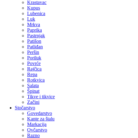
Krastavac
Kupus
Lubenica
Luk
Mrkva
Paprika
Pastrnjak
Patišon
Patliđan
Peršin
Poriluk
Povrće
Rajčica
Repa
Rotkvica
Salata
Špinat
Tikve i tikvice
Začini
Stočarstvo
Govedarstvo
Kante za štalu
Markacija
Ovčarstvo
Razno