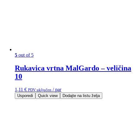
5
out of 5
Rukavica vrtna MalGardo – veličina
10
1,11
€
/ par
PDV uključen
Usporedi
Quick view
Dodajte na listu želja