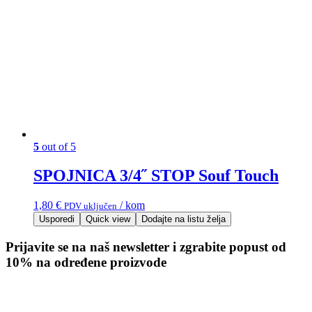
5
out of 5
SPOJNICA 3/4˝ STOP Souf Touch
1,80
€
/ kom
PDV uključen
Usporedi
Quick view
Dodajte na listu želja
Prijavite se na naš newsletter i zgrabite popust od
10% na određene proizvode