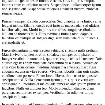
in justo. Integer molestie finibus efficitur. Cras in purus tempor,
lobortis enim et, efficitur mauris. Suspendisse ut ullamcorper ipsum,
non sagittis velit. Suspendisse faucibus a risus ut viverra. Nunc at
semper neque.
Praesent semper gravida consectetur. Sed pharetra urna finibus ante
feugiat mollis. Etiam rhoncus eget justo ac malesuada. Sed ultrices
faucibus aliquam. Morbi in purus nec tellus congue vestibulum.
Nullam ac rhoncus felis. Duis maximus finibus nibh, dapibus
faucibus ex tristique at. Integer dignissim vulputate felis, in luctus
erat molestie ut.
Fusce elementum mi eget sapien vehicula, a lacinia nulla pretium.
Mauris viverra sapien ac enim sodales, a semper odio pharetra.
Integer vestibulum nunc orci, quis scelerisque tellus luctus nec. Duis
et justo egestas enim vulputate elementum eu a ipsum. Nullam ac
ante vitae lacus ornare interdum. Aliquam a ante accumsan risus
aliquam accumsan vitae et eros. Vivamus lobortis risus quis sapien
condimentum posuere. Etiam lorem libero, rhoncus ut tempus sed,
suscipit ut nisl. Nulla elementum ipsum purus, quis viverra arcu
consequat in. Interdum et malesuada fames ac ante ipsum primis in
faucibus. Nulla eu ultricies leo. Morbi bibendum diam ac diam
pulvinar, sed ultrices ex semper. Vestibulum in odio nec turpis
suscipit vulputate.
In mattis lectus ac nisl ornare dignissim. In pellentesque enim massa,