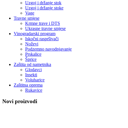
Uzgoj i držanje stok
Uzgoj i držanje stoke
Vage
Travne smjese
Krmne trave i DTS
Ukrasne travne smjese
Vinogradarski program
Iskočni raspršivači
Noževi
Podzemno navodnjavanje
Prskalice
Šprice
Zaštita od nametnika
Glodavci
Insekti
Voluharice
Zaštitna oprema
Rukavice
Novi proizvodi