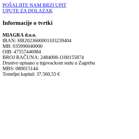
POŠALJITE NAM BRZI UPIT
UPUTE ZA DOLAZAK
Informacije o tvrtki
MIAGRA d.o.o.
IBAN: HR2023600001103239404
MB: 035996040000
OIB: 47557446984
BROJ RAČUNA: 2484008-1100155874
Drustvo upisano u trgovackom sudu u Zagrebu
MBS: 080015144
Temeljni kapital: 37.560,55 €