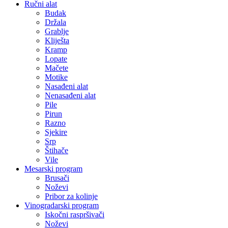
Ručni alat
Budak
Držala
Grablje
Kliješta
Kramp
Lopate
Mačete
Motike
Nasađeni alat
Nenasađeni alat
Pile
Pirun
Razno
Sjekire
Srp
Štihače
Vile
Mesarski program
Brusači
Noževi
Pribor za kolinje
Vinogradarski program
Iskočni raspršivači
Noževi