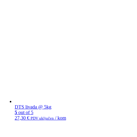
DTS livada @ 5kg
5
out of 5
27,30
€
/ kom
PDV uključen