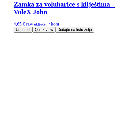
Zamka za voluharice s kliještima –
VoleX John
4,65
€
/ kom
PDV uključen
Usporedi
Quick view
Dodajte na listu želja