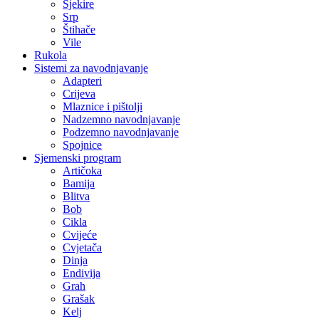
Sjekire
Srp
Štihače
Vile
Rukola
Sistemi za navodnjavanje
Adapteri
Crijeva
Mlaznice i pištolji
Nadzemno navodnjavanje
Podzemno navodnjavanje
Spojnice
Sjemenski program
Artičoka
Bamija
Blitva
Bob
Cikla
Cvijeće
Cvjetača
Dinja
Endivija
Grah
Grašak
Kelj