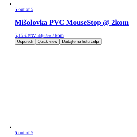
5
out of 5
Mišolovka PVC MouseStop @ 2kom
5,15
€
/ kom
PDV uključen
Usporedi
Quick view
Dodajte na listu želja
5
out of 5