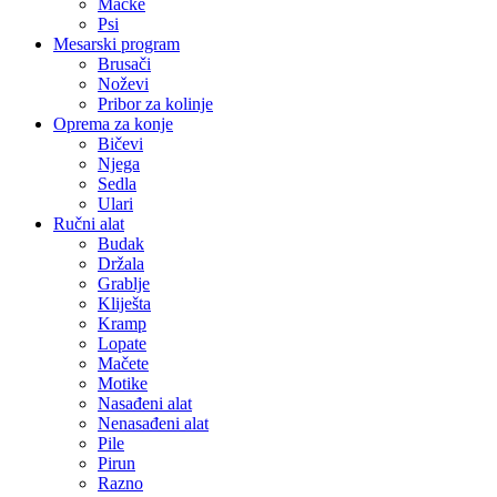
Mačke
Psi
Mesarski program
Brusači
Noževi
Pribor za kolinje
Oprema za konje
Bičevi
Njega
Sedla
Ulari
Ručni alat
Budak
Držala
Grablje
Kliješta
Kramp
Lopate
Mačete
Motike
Nasađeni alat
Nenasađeni alat
Pile
Pirun
Razno