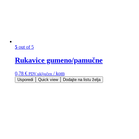
5
out of 5
Rukavice gumeno/pamučne
0,78
€
/ kom
PDV uključen
Usporedi
Quick view
Dodajte na listu želja