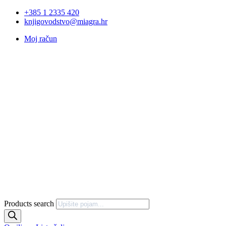
+385 1 2335 420
knjigovodstvo@miagra.hr
Moj račun
Products search