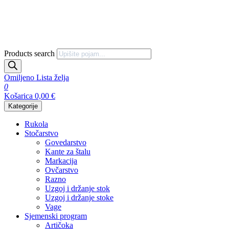
Products search
Omiljeno
Lista želja
0
Košarica
0,00
€
Kategorije
Rukola
Stočarstvo
Govedarstvo
Kante za štalu
Markacija
Ovčarstvo
Razno
Uzgoj i držanje stok
Uzgoj i držanje stoke
Vage
Sjemenski program
Artičoka