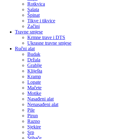
Rotkvica
Salata
Špinat
Tikve i tikvice
Začini
Travne smjese
Krmne trave i DTS
Ukrasne travne smjese
Ručni alat
Budak
Držala
Grablje
Kliješta
Kramp
Lopate
Mačete
Motike
Nasađeni alat
Nenasađeni alat
Pile
Pirun
Razno
Sjekire
Srp
Štihače