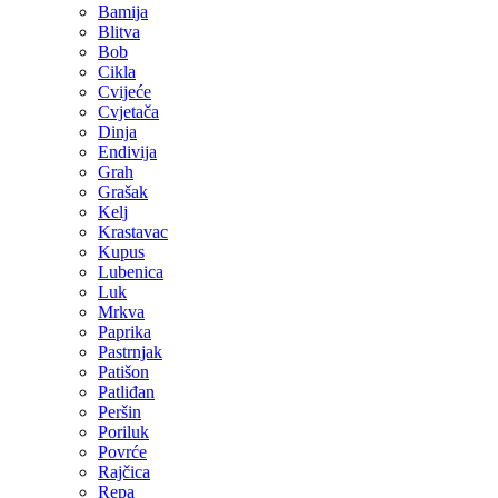
Bamija
Blitva
Bob
Cikla
Cvijeće
Cvjetača
Dinja
Endivija
Grah
Grašak
Kelj
Krastavac
Kupus
Lubenica
Luk
Mrkva
Paprika
Pastrnjak
Patišon
Patliđan
Peršin
Poriluk
Povrće
Rajčica
Repa