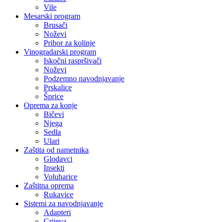
Vile
Mesarski program
Brusači
Noževi
Pribor za kolinje
Vinogradarski program
Iskočni raspršivači
Noževi
Podzemno navodnjavanje
Prskalice
Šprice
Oprema za konje
Bičevi
Njega
Sedla
Ulari
Zaštita od nametnika
Glodavci
Insekti
Voluharice
Zaštitna oprema
Rukavice
Sistemi za navodnjavanje
Adapteri
Crijeva