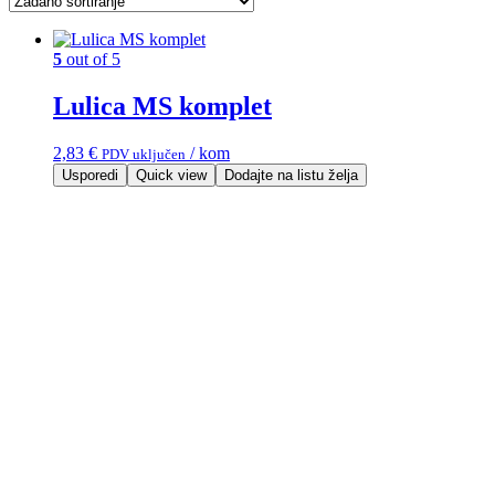
5
out of 5
Lulica MS komplet
2,83
€
/ kom
PDV uključen
Usporedi
Quick view
Dodajte na listu želja