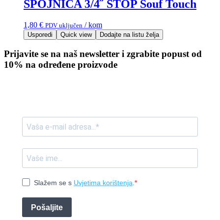
SPOJNICA 3/4˝ STOP Souf Touch
1,80
€
/ kom
PDV uključen
Usporedi
Quick view
Dodajte na listu želja
Prijavite se na naš newsletter i zgrabite popust od
10% na određene proizvode
Slažem se s
Uvjetima korištenja
.
Pošaljite