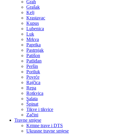
Grah
Grašak
Kelj
Krastavac
Kupus
Lubenica
Luk
Mrkva
Paprika
Pastrnjak
Patišon
Patliđan
Peršin
Poriluk
Povrće
Rajčica
Repa
Rotkvica
Salata
Špinat
Tikve i tikvice
Začini
Travne smjese
Krmne trave i DTS
Ukrasne travne smjese