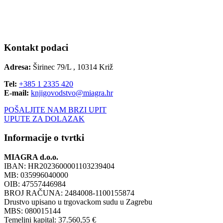
Kontakt podaci
Adresa:
Širinec 79/L , 10314 Križ
Tel:
+385 1 2335 420
E-mail:
knjigovodstvo@miagra.hr
POŠALJITE NAM BRZI UPIT
UPUTE ZA DOLAZAK
Informacije o tvrtki
MIAGRA d.o.o.
IBAN: HR2023600001103239404
MB: 035996040000
OIB: 47557446984
BROJ RAČUNA: 2484008-1100155874
Drustvo upisano u trgovackom sudu u Zagrebu
MBS: 080015144
Temeljni kapital: 37.560,55 €