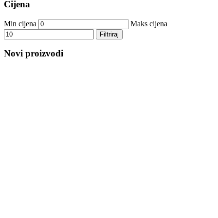
Cijena
Min cijena
Maks cijena
Filtriraj
Novi proizvodi