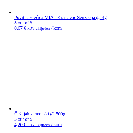
Povrtna vrećica MIA - Krastavac Senzacija @ 3g
5
out of 5
0,67
€
/ kom
PDV uključen
Češnjak sjemenski @ 500g
5
out of 5
4,20
€
/ kom
PDV uključen