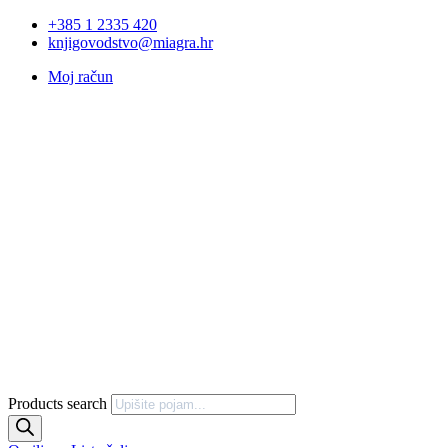
+385 1 2335 420
knjigovodstvo@miagra.hr
Moj račun
Products search