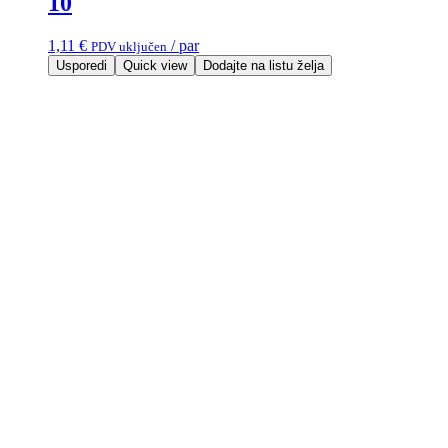
10
1,11
€
/ par
PDV uključen
Usporedi
Quick view
Dodajte na listu želja