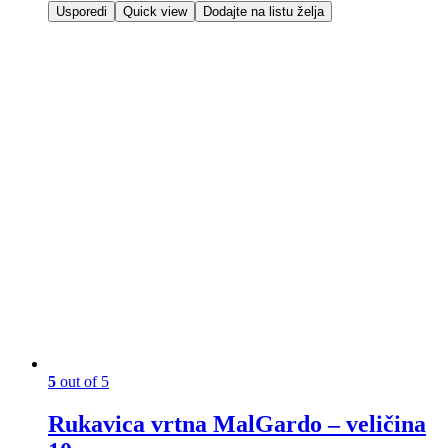
Usporedi
Quick view
Dodajte na listu želja
5
out of 5
Rukavica vrtna MalGardo – veličina