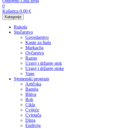
Omiljeno
Lista želja
0
Košarica
0,00
€
Kategorije
Rukola
Stočarstvo
Govedarstvo
Kante za štalu
Markacija
Ovčarstvo
Razno
Uzgoj i držanje stok
Uzgoj i držanje stoke
Vage
Sjemenski program
Artičoka
Bamija
Blitva
Bob
Cikla
Cvijeće
Cvjetača
Dinja
Endivija