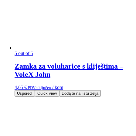
5
out of 5
Zamka za voluharice s kliještima –
VoleX John
4,65
€
/ kom
PDV uključen
Usporedi
Quick view
Dodajte na listu želja