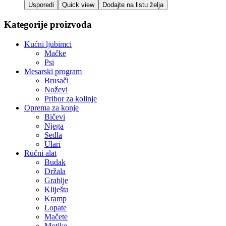
Usporedi
Quick view
Dodajte na listu želja
Kategorije proizvoda
Kućni ljubimci
Mačke
Psi
Mesarski program
Brusači
Noževi
Pribor za kolinje
Oprema za konje
Bičevi
Njega
Sedla
Ulari
Ručni alat
Budak
Držala
Grablje
Kliješta
Kramp
Lopate
Mačete
Motike