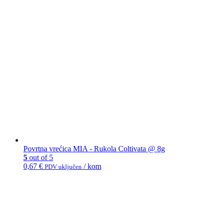
Povrtna vrećica MIA - Rukola Coltivata @ 8g
5
out of 5
0,67
€
/ kom
PDV uključen