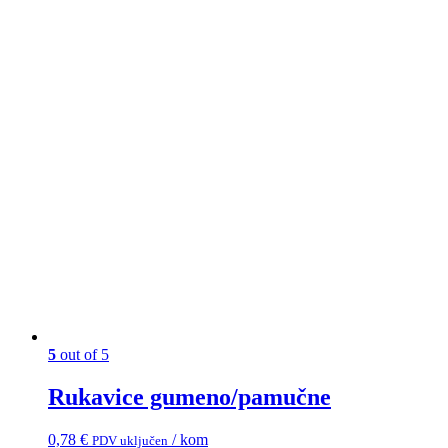
5
out of 5
Rukavice gumeno/pamučne
0,78
€
/ kom
PDV uključen