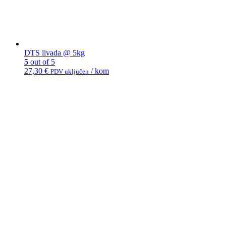
DTS livada @ 5kg
5
out of 5
27,30
€
/ kom
PDV uključen