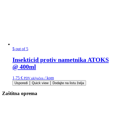
5
out of 5
Insekticid protiv nametnika ATOKS
@ 400ml
1,75
€
/ kom
PDV uključen
Usporedi
Quick view
Dodajte na listu želja
Zaštitna oprema