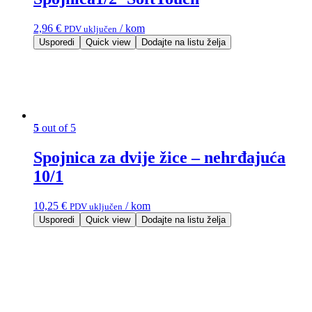
2,96
€
/ kom
PDV uključen
Usporedi
Quick view
Dodajte na listu želja
5
out of 5
Spojnica za dvije žice – nehrđajuća
10/1
10,25
€
/ kom
PDV uključen
Usporedi
Quick view
Dodajte na listu želja