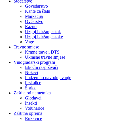
Stočarstvo
Govedarstvo
Kante za štalu
Markacija
Ovčarstvo
Razno
Uzgoj i držanje stok
Uzgoj i držanje stoke
Vage
Travne smjese
Krmne trave i DTS
Ukrasne travne smjese
Vinogradarski program
Iskočni raspršivači
Noževi
Podzemno navodnjavanje
Prskalice
Šprice
Zaštita od nametnika
Glodavci
Insekti
Voluharice
Zaštitna oprema
Rukavice