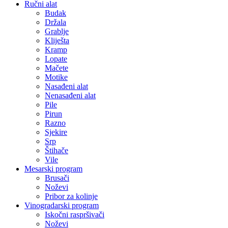
Ručni alat
Budak
Držala
Grablje
Kliješta
Kramp
Lopate
Mačete
Motike
Nasađeni alat
Nenasađeni alat
Pile
Pirun
Razno
Sjekire
Srp
Štihače
Vile
Mesarski program
Brusači
Noževi
Pribor za kolinje
Vinogradarski program
Iskočni raspršivači
Noževi