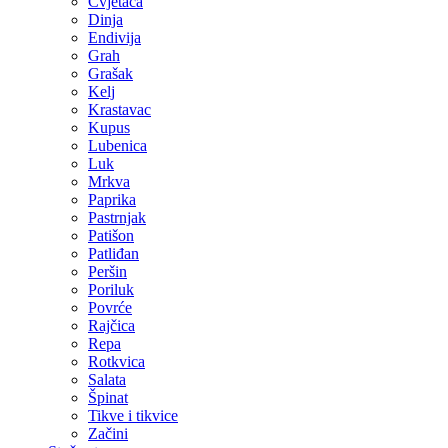
Cvjetača
Dinja
Endivija
Grah
Grašak
Kelj
Krastavac
Kupus
Lubenica
Luk
Mrkva
Paprika
Pastrnjak
Patišon
Patliđan
Peršin
Poriluk
Povrće
Rajčica
Repa
Rotkvica
Salata
Špinat
Tikve i tikvice
Začini