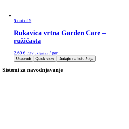
5
out of 5
Rukavica vrtna Garden Care –
ružičasta
2,69
€
/ par
PDV uključen
Usporedi
Quick view
Dodajte na listu želja
Sistemi za navodnjavanje