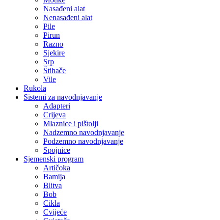
Nasađeni alat
Nenasađeni alat
Pile
Pirun
Razno
Sjekire
Srp
Štihače
Vile
Rukola
Sistemi za navodnjavanje
Adapteri
Crijeva
Mlaznice i pištolji
Nadzemno navodnjavanje
Podzemno navodnjavanje
Spojnice
Sjemenski program
Artičoka
Bamija
Blitva
Bob
Cikla
Cvijeće