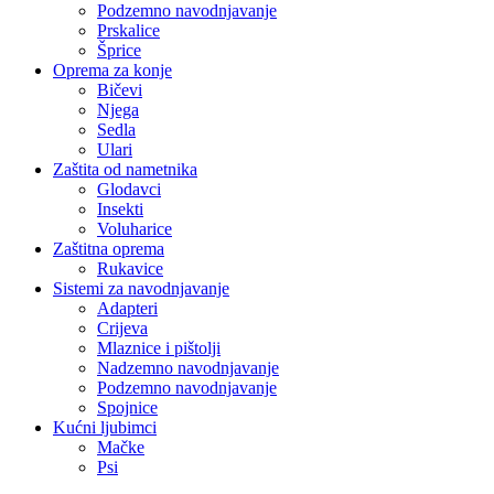
Podzemno navodnjavanje
Prskalice
Šprice
Oprema za konje
Bičevi
Njega
Sedla
Ulari
Zaštita od nametnika
Glodavci
Insekti
Voluharice
Zaštitna oprema
Rukavice
Sistemi za navodnjavanje
Adapteri
Crijeva
Mlaznice i pištolji
Nadzemno navodnjavanje
Podzemno navodnjavanje
Spojnice
Kućni ljubimci
Mačke
Psi