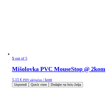
5
out of 5
Mišolovka PVC MouseStop @ 2kom
5,15
€
/ kom
PDV uključen
Usporedi
Quick view
Dodajte na listu želja