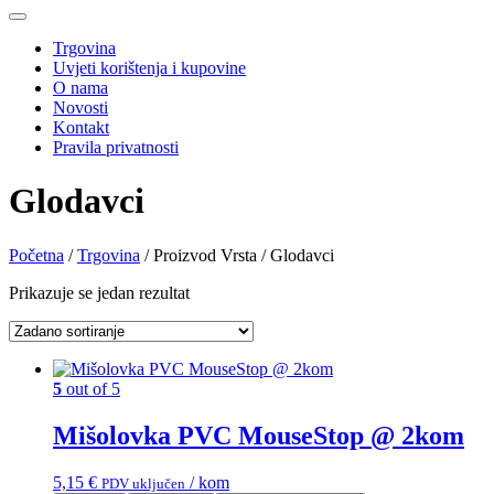
Trgovina
Uvjeti korištenja i kupovine
O nama
Novosti
Kontakt
Pravila privatnosti
Glodavci
Početna
/
Trgovina
/ Proizvod Vrsta / Glodavci
Prikazuje se jedan rezultat
5
out of 5
Mišolovka PVC MouseStop @ 2kom
5,15
€
/ kom
PDV uključen