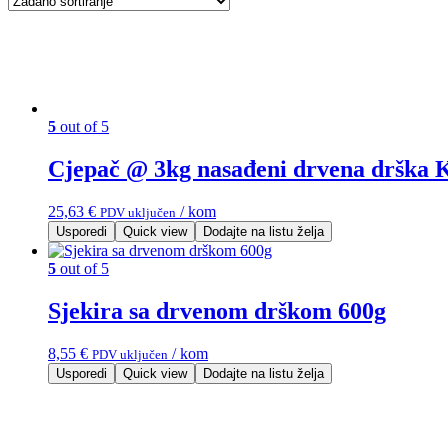
5
out of 5
Cjepač @ 3kg nasađeni drvena drška 
25,63
€
/ kom
PDV uključen
Usporedi
Quick view
Dodajte na listu želja
5
out of 5
Sjekira sa drvenom drškom 600g
8,55
€
/ kom
PDV uključen
Usporedi
Quick view
Dodajte na listu želja