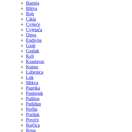
Bamija
Blitva
Bob
Cikla
Cvijeće
Cvjetača
Dinja
Endivija
Grah
Grašak
Kelj
Krastavac
Kupus
Lubenica
Luk
Mrkva
Paprika
Pastrnjak
Patišon
Patliđan
Peršin
Poriluk
Povrće
Rajčica
Repa