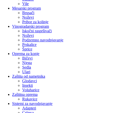
Vile
Mesarski program
Brusači
Noževi
Pribor za kolinje
Vinogradarski program
Iskočni raspršivači
Noževi
Podzemno navodnjavanje
Prskalice
Šprice
Oprema za konje
Bičevi
Njega
Sedla
Ulari
Zaštita od nametnika
Glodavci
Insekti
Voluharice
Zaštitna oprema
Rukavice
Sistemi za navodnjavanje
Adapteri
Crijeva