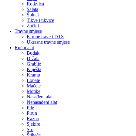
Rotkvica
Salata
Špinat
Tikve i tikvice
Začini
Travne smjese
Krmne trave i DTS
Ukrasne travne smjese
Ručni alat
Budak
Držala
Grablje
Kliješta
Kramp
Lopate
Mačete
Motike
Nasađeni alat
Nenasađeni alat
Pile
Pirun
Razno
Sjekire
Srp
Štihače