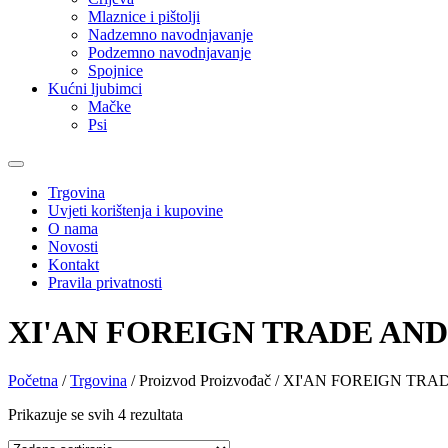
Mlaznice i pištolji
Nadzemno navodnjavanje
Podzemno navodnjavanje
Spojnice
Kućni ljubimci
Mačke
Psi
Trgovina
Uvjeti korištenja i kupovine
O nama
Novosti
Kontakt
Pravila privatnosti
XI'AN FOREIGN TRADE AN
Početna
/
Trgovina
/ Proizvod Proizvođač / XI'AN FOREIGN 
Prikazuje se svih 4 rezultata