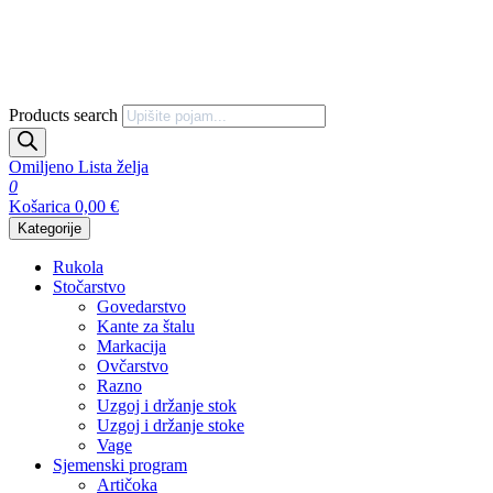
Products search
Omiljeno
Lista želja
0
Košarica
0,00
€
Kategorije
Rukola
Stočarstvo
Govedarstvo
Kante za štalu
Markacija
Ovčarstvo
Razno
Uzgoj i držanje stok
Uzgoj i držanje stoke
Vage
Sjemenski program
Artičoka