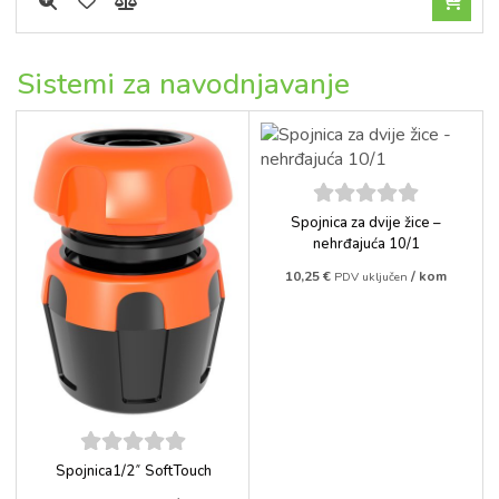
Sistemi za navodnjavanje
5
out of
Spojnica za dvije žice –
5
nehrđajuća 10/1
10,25
€
/ kom
PDV uključen
5
out of
Spojnica1/2˝ SoftTouch
5