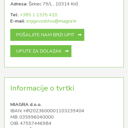
Adresa:
Širinec 79/L , 10314 Križ
Tel:
+385 1 2335 420
E-mail:
knjigovodstvo@miagra.hr
POŠALJITE NAM BRZI UPIT
UPUTE ZA DOLAZAK
Informacije o tvrtki
MIAGRA d.o.o.
IBAN: HR2023600001103239404
MB: 035996040000
OIB: 47557446984