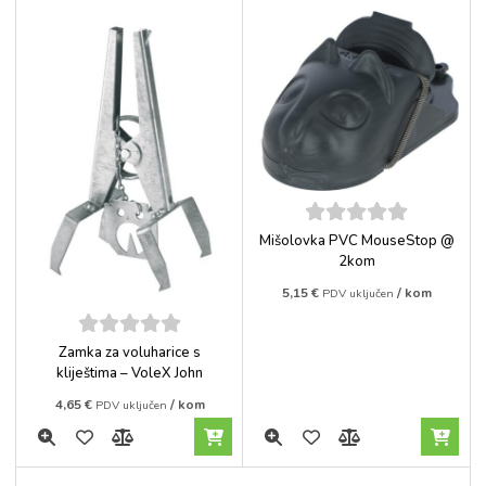
5
out of
Mišolovka PVC MouseStop @
5
2kom
5,15
€
/ kom
PDV uključen
5
out of
Zamka za voluharice s
5
kliještima – VoleX John
4,65
€
/ kom
PDV uključen