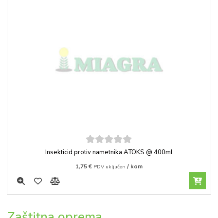
5
out of
Insekticid protiv nametnika ATOKS @ 400ml
5
1,75
€
/ kom
PDV uključen
Zaštitna oprema