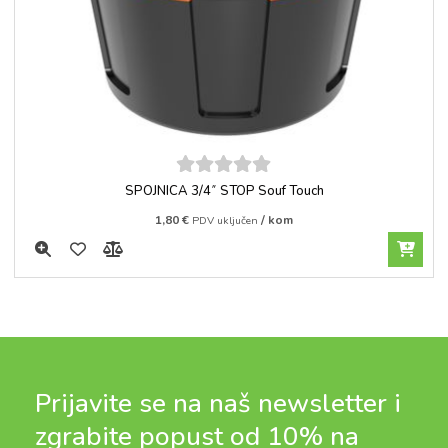
5
out of
SPOJNICA 3/4˝ STOP Souf Touch
5
1,80
€
/ kom
PDV uključen
Prijavite se na naš newsletter i
zgrabite popust od 10% na