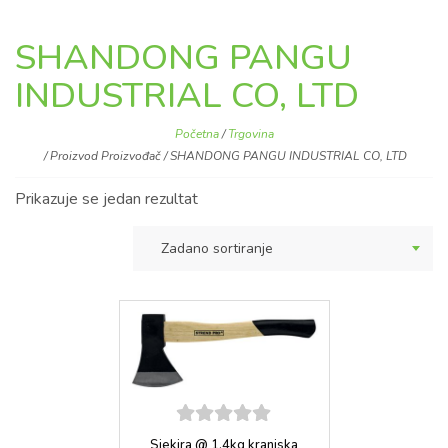
SHANDONG PANGU
INDUSTRIAL CO, LTD
Početna
/
Trgovina
/ Proizvod Proizvođač / SHANDONG PANGU INDUSTRIAL CO, LTD
Prikazuje se jedan rezultat
Zadano sortiranje
5
out of
Sjekira @ 1,4kg kranjska