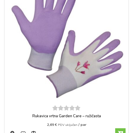
5
out of
Rukavica vrtna Garden Care – ružičasta
5
2,69
€
/ par
PDV uključen