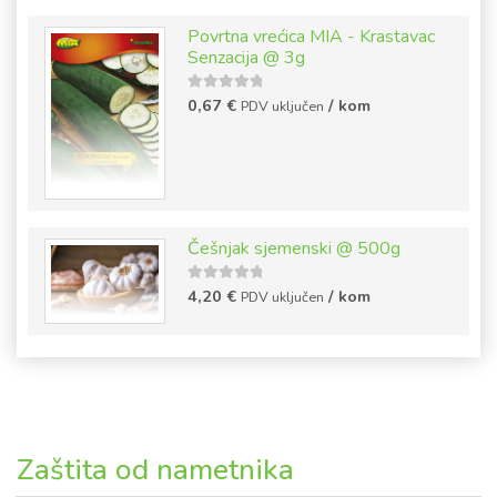
Povrtna vrećica MIA - Krastavac
Senzacija @ 3g
5
out of
0,67
€
/ kom
PDV uključen
5
Češnjak sjemenski @ 500g
5
out of
4,20
€
/ kom
PDV uključen
5
Zaštita od nametnika