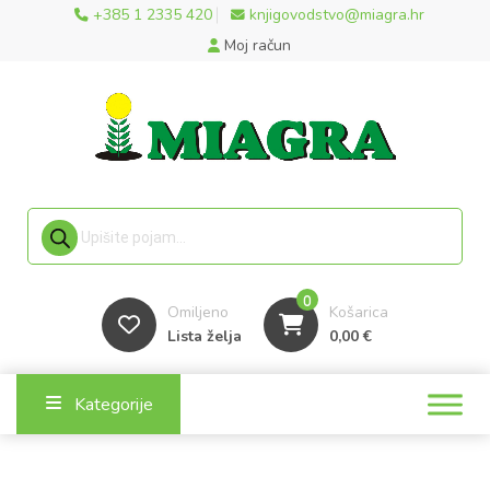
+385 1 2335 420
knjigovodstvo@miagra.hr
Moj račun
Products search
0
Omiljeno
Košarica
Lista želja
0,00
€
Kategorije