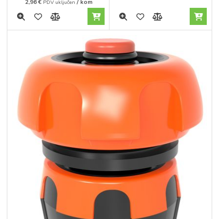
2,96
€
/ kom
PDV uključen