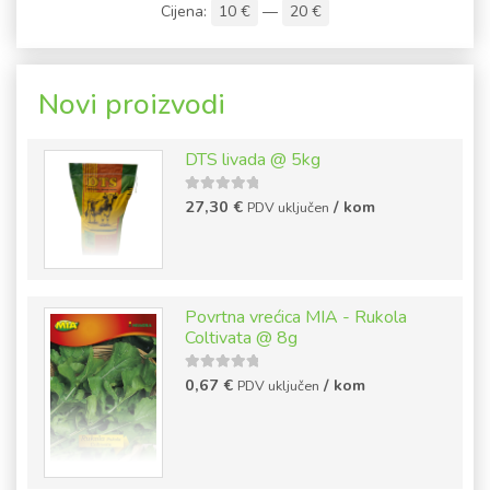
Cijena:
10 €
—
20 €
Novi proizvodi
DTS livada @ 5kg
5
out of
27,30
€
/ kom
PDV uključen
5
Povrtna vrećica MIA - Rukola
Coltivata @ 8g
5
out of
0,67
€
/ kom
PDV uključen
5