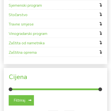
Sjemenski program
Stočarstvo
Travne smjese
Vinogradarski program
Zaštita od nametnika
Zaštitna oprema
Cijena
Min cijena
Maks cijena
Filtriraj