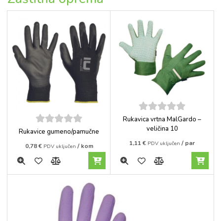
5
out of
Rukavica vrtna MalGardo –
5
veličina 10
5
out of
Rukavice gumeno/pamučne
5
1,11
€
/ par
PDV uključen
0,78
€
/ kom
PDV uključen